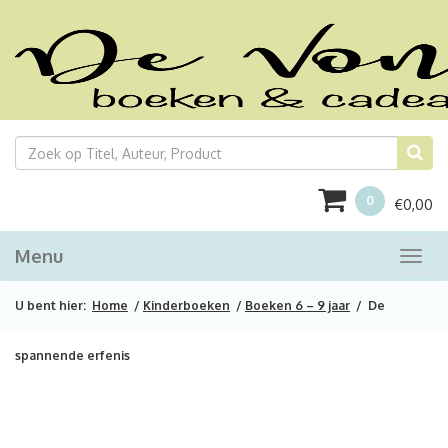
0
€
0,00
Menu
Togg
navi
U bent hier:
Home
/
Kinderboeken
/
Boeken 6 – 9 jaar
/ De
spannende erfenis