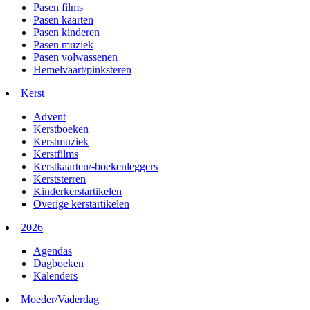
Pasen films
Pasen kaarten
Pasen kinderen
Pasen muziek
Pasen volwassenen
Hemelvaart/pinksteren
Kerst
Advent
Kerstboeken
Kerstmuziek
Kerstfilms
Kerstkaarten/-boekenleggers
Kerststerren
Kinderkerstartikelen
Overige kerstartikelen
2026
Agendas
Dagboeken
Kalenders
Moeder/Vaderdag