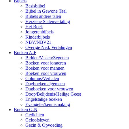
Bijbels
Basisbijbel
Bijbel in Gewone Taal
Bijbels andere talen
Herziene Statenvertaling
Het Boek
Jongerenbijbels
Kinderbijbels
NBV/NBV21
Overige Ned. Vertalingen
Boeken A-F
Bidden/Vasten/Zegenen
Boeken voor jongeren
Boeken voor mannen
Boeken voor vrouwen
Columns/Verhalen
Dagboeken algemeen
Dagboeken voor vrouwen
Doop/Belijdenis/Heilige Geest
Engelstalige boeken
Evangelie/kennismaking
Boeken G-N
Gedichten
Geloofsleven
Gezin & Opvoeding