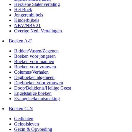
Herziene Statenvertaling
Het Boek
Jongerenbijbels
Kinderbijbels
NBV/NBV21
Overige Ned. Vertalingen
Boeken A-F
Bidden/Vasten/Zegenen
Boeken voor jongeren
Boeken voor mannen
Boeken voor vrouwen
Columns/Verhalen
Dagboeken algemeen
Dagboeken voor vrouwen
Doop/Belijdenis/Heilige Geest
Engelstalige boeken
Evangelie/kennismaking
Boeken G-N
Gedichten
Geloofsleven
Gezin & Opvoeding