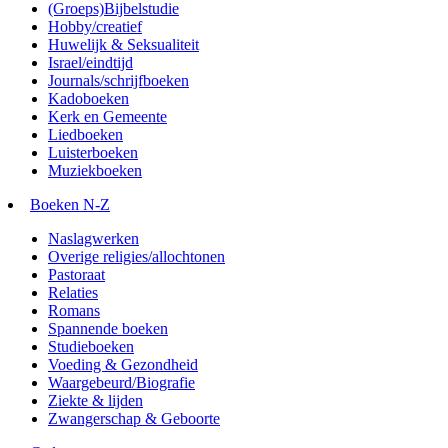
(Groeps)Bijbelstudie
Hobby/creatief
Huwelijk & Seksualiteit
Israel/eindtijd
Journals/schrijfboeken
Kadoboeken
Kerk en Gemeente
Liedboeken
Luisterboeken
Muziekboeken
Boeken N-Z
Naslagwerken
Overige religies/allochtonen
Pastoraat
Relaties
Romans
Spannende boeken
Studieboeken
Voeding & Gezondheid
Waargebeurd/Biografie
Ziekte & lijden
Zwangerschap & Geboorte