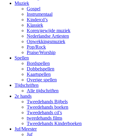
Muziek
Gospel
Instrumentaal
Kindercd’s
Klassiek
Koren/gewijde muziek
Nederlandse Artiesten
Opwekkingsmuziek
Pop/Rock
Praise/Worship
Spellen
Bordspellen
Dobbelspellen
Kaartspellen
Overige spellen
Tijdschriften
Alle tijdschriften
2e hands
Tweedehands Bijbels
Tweedehands boeken
Tweedehands cd’s
tweedehands films
Tweedehands Kinderboeken
Juf/Meester
Juf