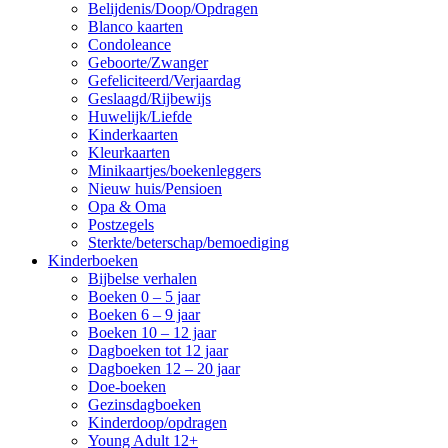
Belijdenis/Doop/Opdragen
Blanco kaarten
Condoleance
Geboorte/Zwanger
Gefeliciteerd/Verjaardag
Geslaagd/Rijbewijs
Huwelijk/Liefde
Kinderkaarten
Kleurkaarten
Minikaartjes/boekenleggers
Nieuw huis/Pensioen
Opa & Oma
Postzegels
Sterkte/beterschap/bemoediging
Kinderboeken
Bijbelse verhalen
Boeken 0 – 5 jaar
Boeken 6 – 9 jaar
Boeken 10 – 12 jaar
Dagboeken tot 12 jaar
Dagboeken 12 – 20 jaar
Doe-boeken
Gezinsdagboeken
Kinderdoop/opdragen
Young Adult 12+