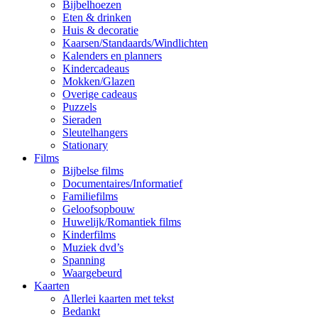
Bijbelhoezen
Eten & drinken
Huis & decoratie
Kaarsen/Standaards/Windlichten
Kalenders en planners
Kindercadeaus
Mokken/Glazen
Overige cadeaus
Puzzels
Sieraden
Sleutelhangers
Stationary
Films
Bijbelse films
Documentaires/Informatief
Familiefilms
Geloofsopbouw
Huwelijk/Romantiek films
Kinderfilms
Muziek dvd’s
Spanning
Waargebeurd
Kaarten
Allerlei kaarten met tekst
Bedankt