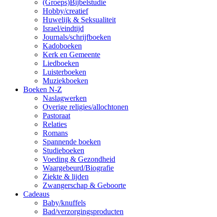
(Groeps)Bijbelstudie
Hobby/creatief
Huwelijk & Seksualiteit
Israel/eindtijd
Journals/schrijfboeken
Kadoboeken
Kerk en Gemeente
Liedboeken
Luisterboeken
Muziekboeken
Boeken N-Z
Naslagwerken
Overige religies/allochtonen
Pastoraat
Relaties
Romans
Spannende boeken
Studieboeken
Voeding & Gezondheid
Waargebeurd/Biografie
Ziekte & lijden
Zwangerschap & Geboorte
Cadeaus
Baby/knuffels
Bad/verzorgingsproducten