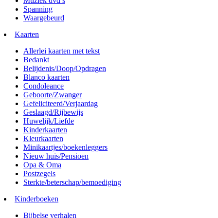
Muziek dvd’s
Spanning
Waargebeurd
Kaarten
Allerlei kaarten met tekst
Bedankt
Belijdenis/Doop/Opdragen
Blanco kaarten
Condoleance
Geboorte/Zwanger
Gefeliciteerd/Verjaardag
Geslaagd/Rijbewijs
Huwelijk/Liefde
Kinderkaarten
Kleurkaarten
Minikaartjes/boekenleggers
Nieuw huis/Pensioen
Opa & Oma
Postzegels
Sterkte/beterschap/bemoediging
Kinderboeken
Bijbelse verhalen