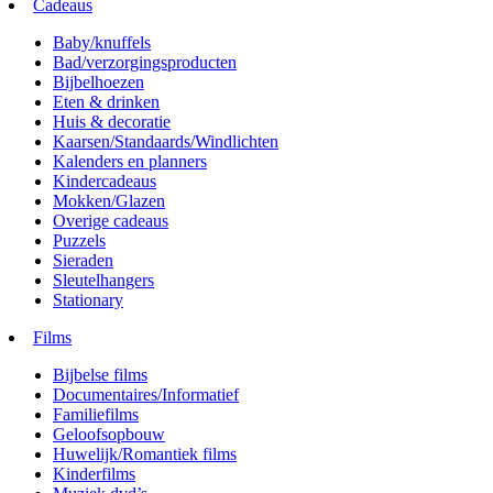
Cadeaus
Baby/knuffels
Bad/verzorgingsproducten
Bijbelhoezen
Eten & drinken
Huis & decoratie
Kaarsen/Standaards/Windlichten
Kalenders en planners
Kindercadeaus
Mokken/Glazen
Overige cadeaus
Puzzels
Sieraden
Sleutelhangers
Stationary
Films
Bijbelse films
Documentaires/Informatief
Familiefilms
Geloofsopbouw
Huwelijk/Romantiek films
Kinderfilms