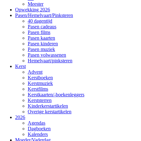
Meester
Opwekking 2026
Pasen/Hemelvaart/Pinksteren
40 dagentijd
Pasen cadeaus
Pasen films
Pasen kaarten
Pasen kinderen
Pasen muziek
Pasen volwassenen
Hemelvaart/pinksteren
Kerst
Advent
Kerstboeken
Kerstmuziek
Kerstfilms
Kerstkaarten/-boekenleggers
Kerststerren
Kinderkerstartikelen
Overige kerstartikelen
2026
Agendas
Dagboeken
Kalenders
Moeder/Vaderdag