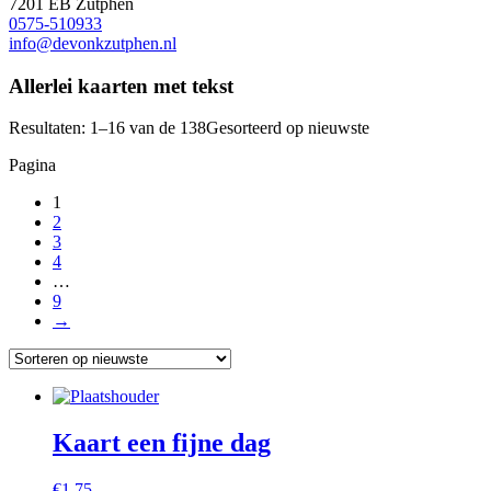
7201 EB Zutphen
0575-510933
info@devonkzutphen.nl
Allerlei kaarten met tekst
Resultaten: 1–16 van de 138
Gesorteerd op nieuwste
Pagina
1
2
3
4
…
9
→
Kaart een fijne dag
€
1,75