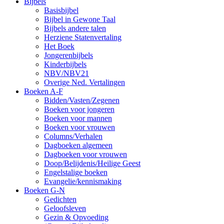
Bijbels
Basisbijbel
Bijbel in Gewone Taal
Bijbels andere talen
Herziene Statenvertaling
Het Boek
Jongerenbijbels
Kinderbijbels
NBV/NBV21
Overige Ned. Vertalingen
Boeken A-F
Bidden/Vasten/Zegenen
Boeken voor jongeren
Boeken voor mannen
Boeken voor vrouwen
Columns/Verhalen
Dagboeken algemeen
Dagboeken voor vrouwen
Doop/Belijdenis/Heilige Geest
Engelstalige boeken
Evangelie/kennismaking
Boeken G-N
Gedichten
Geloofsleven
Gezin & Opvoeding