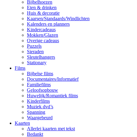
Bijbelhoezen
Eten & drinken
Huis & decoratie
Kaarsen/Standaards/Windlichten
Kalenders en planners
Kindercadeaus
Mokken/Glazen
Overige cadeaus
Puzzels
Sieraden
Sleutelhangers
Stationary
Films
Bijbelse films
Documentaires/Informatief
Familiefilms
Geloofsopbouw
Huwelijk/Romantiek films
Kinderfilms
Muziek dvd’s
Spanning
Waargebeurd
Kaarten
Allerlei kaarten met tekst
Bedankt