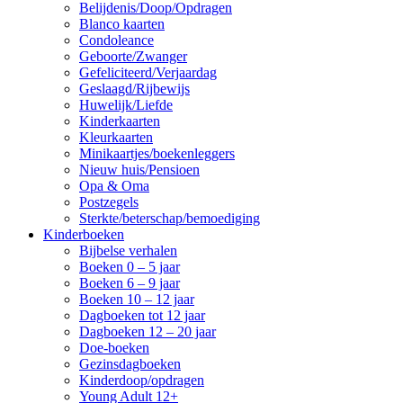
Belijdenis/Doop/Opdragen
Blanco kaarten
Condoleance
Geboorte/Zwanger
Gefeliciteerd/Verjaardag
Geslaagd/Rijbewijs
Huwelijk/Liefde
Kinderkaarten
Kleurkaarten
Minikaartjes/boekenleggers
Nieuw huis/Pensioen
Opa & Oma
Postzegels
Sterkte/beterschap/bemoediging
Kinderboeken
Bijbelse verhalen
Boeken 0 – 5 jaar
Boeken 6 – 9 jaar
Boeken 10 – 12 jaar
Dagboeken tot 12 jaar
Dagboeken 12 – 20 jaar
Doe-boeken
Gezinsdagboeken
Kinderdoop/opdragen
Young Adult 12+