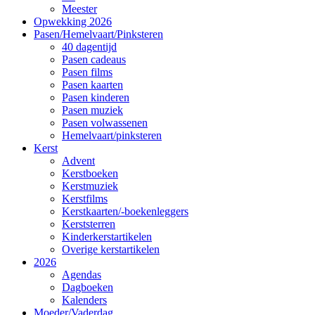
Meester
Opwekking 2026
Pasen/Hemelvaart/Pinksteren
40 dagentijd
Pasen cadeaus
Pasen films
Pasen kaarten
Pasen kinderen
Pasen muziek
Pasen volwassenen
Hemelvaart/pinksteren
Kerst
Advent
Kerstboeken
Kerstmuziek
Kerstfilms
Kerstkaarten/-boekenleggers
Kerststerren
Kinderkerstartikelen
Overige kerstartikelen
2026
Agendas
Dagboeken
Kalenders
Moeder/Vaderdag