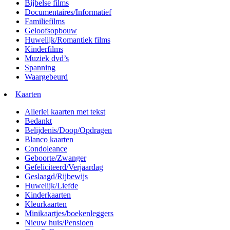
Bijbelse films
Documentaires/Informatief
Familiefilms
Geloofsopbouw
Huwelijk/Romantiek films
Kinderfilms
Muziek dvd’s
Spanning
Waargebeurd
Kaarten
Allerlei kaarten met tekst
Bedankt
Belijdenis/Doop/Opdragen
Blanco kaarten
Condoleance
Geboorte/Zwanger
Gefeliciteerd/Verjaardag
Geslaagd/Rijbewijs
Huwelijk/Liefde
Kinderkaarten
Kleurkaarten
Minikaartjes/boekenleggers
Nieuw huis/Pensioen