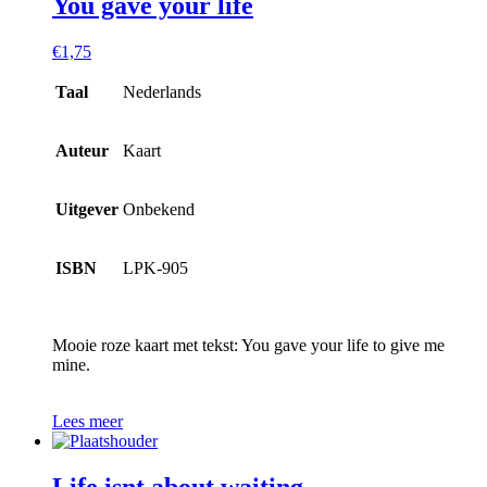
You gave your life
€
1,75
Taal
Nederlands
Auteur
Kaart
Uitgever
Onbekend
ISBN
LPK-905
Mooie roze kaart met tekst: You gave your life to give me
mine.
Lees meer
Life isnt about waiting