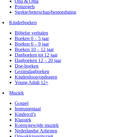
Opa & Oma
Postzegels
Sterkte/beterschap/bemoediging
Kinderboeken
Bijbelse verhalen
Boeken 0 – 5 jaar
Boeken 6 – 9 jaar
Boeken 10 – 12 jaar
Dagboeken tot 12 jaar
Dagboeken 12 – 20 jaar
Doe-boeken
Gezinsdagboeken
Kinderdoop/opdragen
Young Adult 12+
Muziek
Gospel
Instrumentaal
Kindercd’s
Klassiek
Koren/gewijde muziek
Nederlandse Artiesten
Opwekkingsmuziek