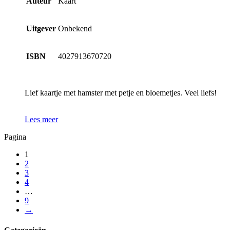
Auteur
Kaart
Uitgever
Onbekend
ISBN
4027913670720
Lief kaartje met hamster met petje en bloemetjes. Veel liefs!
Lees meer
Pagina
1
2
3
4
…
9
→