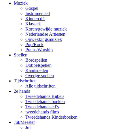
Muziek
Gospel
Instrumentaal
Kindercd’s
Klassiek
Koren/gewijde muziek
Nederlandse Artiesten
Opwekkingsmuziek
Pop/Rock
Praise/Worship
Spellen
Bordspellen
Dobbelspellen
Kaartspellen
Overige spellen
Tijdschriften
Alle tijdschriften
2e hands
Tweedehands Bijbels
Tweedehands boeken
Tweedehands cd’s
tweedehands films
Tweedehands Kinderboeken
Juf/Meester
Juf