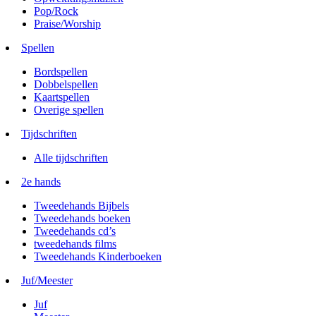
Pop/Rock
Praise/Worship
Spellen
Bordspellen
Dobbelspellen
Kaartspellen
Overige spellen
Tijdschriften
Alle tijdschriften
2e hands
Tweedehands Bijbels
Tweedehands boeken
Tweedehands cd’s
tweedehands films
Tweedehands Kinderboeken
Juf/Meester
Juf