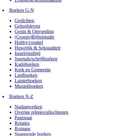
Boeken G-N
Gedichten
Geloofsleven
Gezin & Opvoeding
(Groeps)Bijbelstudie
Hobby/creatief
Huwelijk & Seksualiteit
Israel/eindtijd
Journals/schrijfboeken
Kadoboeken
Kerk en Gemeente
Liedboeken
Luisterboeken
Muziekboeken
Boeken N-Z
Naslagwerken
Overige religies/allochtonen
Pastoraat
Relaties
Romans
Spannende boeken