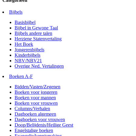
Categorieën
Bijbels
Basisbijbel
Bijbel in Gewone Taal
Bijbels andere talen
Herziene Statenvertaling
Het Boek
Jongerenbijbels
Kinderbijbels
NBV/NBV21
Overige Ned. Vertalingen
Boeken A-F
Bidden/Vasten/Zegenen
Boeken voor jongeren
Boeken voor mannen
Boeken voor vrouwen
Columns/Verhalen
Dagboeken algemeen
Dagboeken voor vrouwen
Doop/Belijdenis/Heilige Geest
Engelstalige boeken
Evangelie/kennismaking