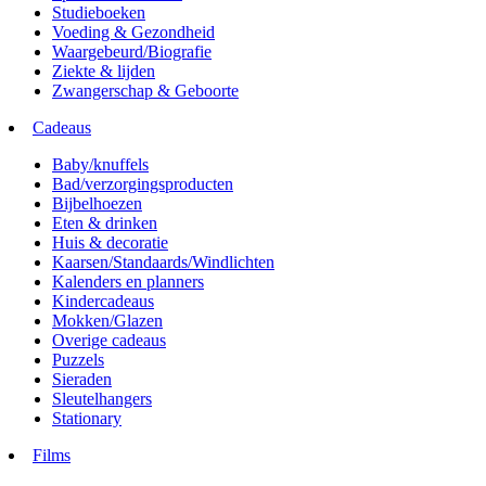
Studieboeken
Voeding & Gezondheid
Waargebeurd/Biografie
Ziekte & lijden
Zwangerschap & Geboorte
Cadeaus
Baby/knuffels
Bad/verzorgingsproducten
Bijbelhoezen
Eten & drinken
Huis & decoratie
Kaarsen/Standaards/Windlichten
Kalenders en planners
Kindercadeaus
Mokken/Glazen
Overige cadeaus
Puzzels
Sieraden
Sleutelhangers
Stationary
Films