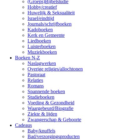
(Groeps)Bijbelstudie
Hobby/creatief
Huwelijk & Seksualiteit
Israel/eindtijd
Journals/schrijfboeken
Kadoboeken
Kerk en Gemeente
Liedboeken
Luisterboeken
Muziekboeken
Boeken N-Z
Naslagwerken
Overige religies/allochtonen
Pastoraat
Relaties
Romans
Spannende boeken
Studieboeken
Voeding & Gezondheid
Waargebeurd/Biografie
Ziekte & lijden
Zwangerschap & Geboorte
Cadeaus
Baby/knuffels
Bad/verzorgingsproducten