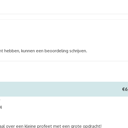
ht hebben, kunnen een beoordeling schrijven.
€
6
r
4
aal over een kleine profeet met een grote opdracht!