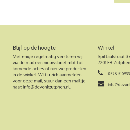
Blijf op de hoogte
Winkel
Met enige regelmatig versturen wij
Spittaalstraat 3
via de mail een nieuwsbrief mbt tot
7201 EB Zutphe
komende acties of nieuwe producten
0575-510933
in de winkel. Wilt u zich aanmelden
voor deze mail, stuur dan een mailtje
info@devonk
naar:
info@devonkzutphen.nl
.