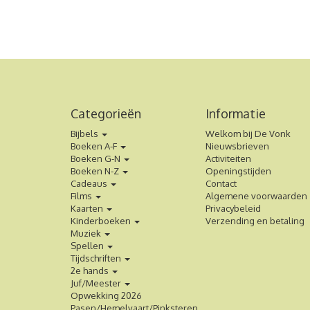
Categorieën
Informatie
Bijbels
Welkom bij De Vonk
Boeken A-F
Nieuwsbrieven
Boeken G-N
Activiteiten
Boeken N-Z
Openingstijden
Cadeaus
Contact
Films
Algemene voorwaarden
Kaarten
Privacybeleid
Kinderboeken
Verzending en betaling
Muziek
Spellen
Tijdschriften
2e hands
Juf/Meester
Opwekking 2026
Pasen/Hemelvaart/Pinksteren