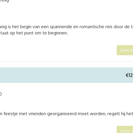
1
nig is het begin van een spannende en romantische reis door de ti
 staat op het punt om te beginnen.
Lees 
€
1
0
een feestje met vrienden georganiseerd moet worden, regelt hij he
Lees 