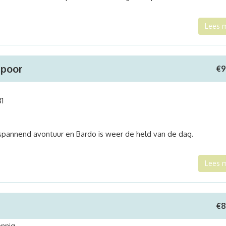
Lees 
spoor
€
9
1
spannend avontuur en Bardo is weer de held van de dag.
Lees 
€
8
nnig