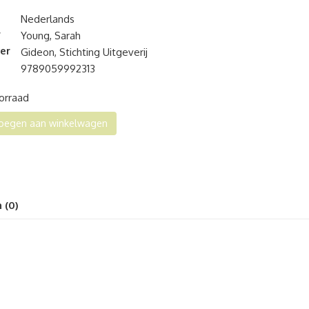
Nederlands
r
Young, Sarah
er
Gideon, Stichting Uitgeverij
9789059992313
oorraad
s
oegen aan winkelwagen
t
ers
al
 (0)