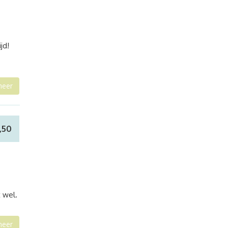
jd!
meer
2,50
t wel.
meer