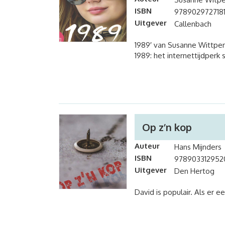
ISBN
978902972718
Uitgever
Callenbach
1989′ van Susanne Wittpen
1989: het internettijdperk
Op z’n kop
Auteur
Hans Mijnders
ISBN
978903312952
Uitgever
Den Hertog
David is populair. Als er 