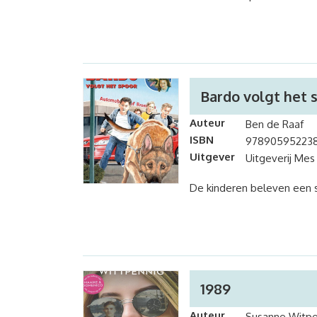
Bardo volgt het 
Auteur
Ben de Raaf
ISBN
978905952238
Uitgever
Uitgeverij Mes
De kinderen beleven een 
1989
Auteur
Susanne Witpe