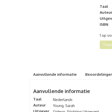
Taal
Auteu
Uitgev
ISBN
1 op v
Jezu
Toev
hoor
je
voor
tien
aant
Aanvullende informatie
Beoordelingen
Aanvullende informatie
Taal
Nederlands
Auteur
Young, Sarah
Uitgever
Gideon, Stichting Uitgeverij