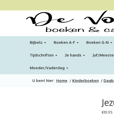
Bijbels
Boeken A-F
Boeken G-N
Tijdschriften
2e hands
Juf/Meeste
Moeder/Vaderdag
U bent hier:
Home
/
Kinderboeken
/
Dagbo
Jez
€
19,95