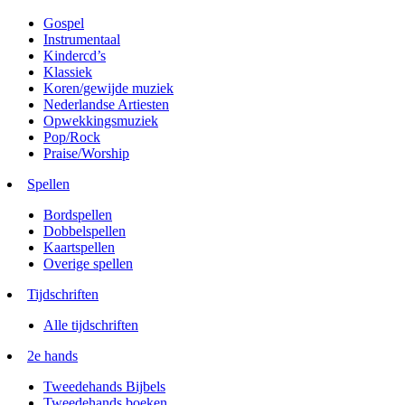
Gospel
Instrumentaal
Kindercd’s
Klassiek
Koren/gewijde muziek
Nederlandse Artiesten
Opwekkingsmuziek
Pop/Rock
Praise/Worship
Spellen
Bordspellen
Dobbelspellen
Kaartspellen
Overige spellen
Tijdschriften
Alle tijdschriften
2e hands
Tweedehands Bijbels
Tweedehands boeken