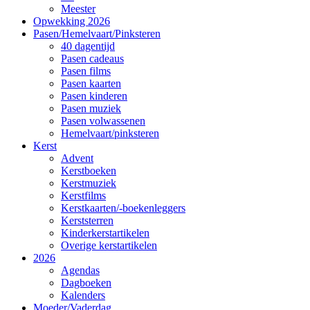
Meester
Opwekking 2026
Pasen/Hemelvaart/Pinksteren
40 dagentijd
Pasen cadeaus
Pasen films
Pasen kaarten
Pasen kinderen
Pasen muziek
Pasen volwassenen
Hemelvaart/pinksteren
Kerst
Advent
Kerstboeken
Kerstmuziek
Kerstfilms
Kerstkaarten/-boekenleggers
Kerststerren
Kinderkerstartikelen
Overige kerstartikelen
2026
Agendas
Dagboeken
Kalenders
Moeder/Vaderdag