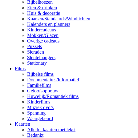
Bijbelhoezen
Eten & drinken
Huis & decoratie
Kaarsen/Standaards/Windlichten
Kalenders en planners
Kindercadeaus
Mokken/Glazen
Overige cadeaus
Puzzels
Sieraden
Sleutelhangers
Stationary
Films
Bijbelse films
Documentaires/Informatief
Familiefilms
Geloofsopbouw
Huwelijk/Romantiek films
Kinderfilms
Muziek dvd’s
Spanning
Waargebeurd
Kaarten
Allerlei kaarten met tekst
Bedankt