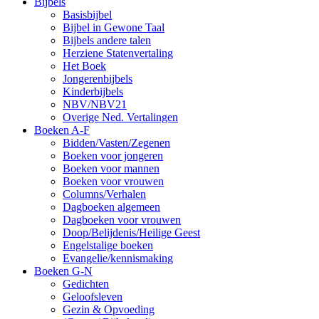
Bijbels
Basisbijbel
Bijbel in Gewone Taal
Bijbels andere talen
Herziene Statenvertaling
Het Boek
Jongerenbijbels
Kinderbijbels
NBV/NBV21
Overige Ned. Vertalingen
Boeken A-F
Bidden/Vasten/Zegenen
Boeken voor jongeren
Boeken voor mannen
Boeken voor vrouwen
Columns/Verhalen
Dagboeken algemeen
Dagboeken voor vrouwen
Doop/Belijdenis/Heilige Geest
Engelstalige boeken
Evangelie/kennismaking
Boeken G-N
Gedichten
Geloofsleven
Gezin & Opvoeding