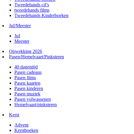
Tweedehands cd’s
tweedehands films
Tweedehands Kinderboeken
Juf/Meester
Juf
Meester
Opwekking 2026
Pasen/Hemelvaart/Pinksteren
40 dagentijd
Pasen cadeaus
Pasen films
Pasen kaarten
Pasen kinderen
Pasen muziek
Pasen volwassenen
Hemelvaart/pinksteren
Kerst
Advent
Kerstboeken