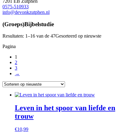
7201 EB Zutphen
0575-510933
info@devonkzutphen.nl
(Groeps)Bijbelstudie
Resultaten: 1–16 van de 47
Gesorteerd op nieuwste
Pagina
1
2
3
→
Leven in het spoor van liefde en
trouw
€
10,99