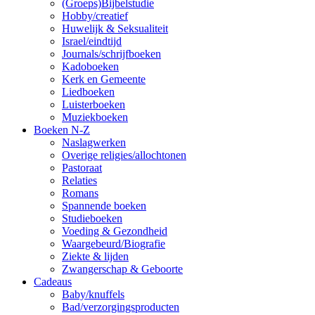
(Groeps)Bijbelstudie
Hobby/creatief
Huwelijk & Seksualiteit
Israel/eindtijd
Journals/schrijfboeken
Kadoboeken
Kerk en Gemeente
Liedboeken
Luisterboeken
Muziekboeken
Boeken N-Z
Naslagwerken
Overige religies/allochtonen
Pastoraat
Relaties
Romans
Spannende boeken
Studieboeken
Voeding & Gezondheid
Waargebeurd/Biografie
Ziekte & lijden
Zwangerschap & Geboorte
Cadeaus
Baby/knuffels
Bad/verzorgingsproducten