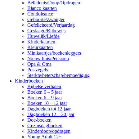
Belijdenis/Doop/Opdragen
Blanco kaarten
Condoleance
Geboorte/Zwanger
Gefeliciteerd/Verjaardag
Geslaagd/Rijbewijs
Huwelijk/Liefde
Kinderkaarten
Kleurkaarten
Minikaartjes/boekenleggers
Nieuw huis/Pensioen
Opa & Oma
Postzegels
Sterkte/beterschap/bemoediging
Kinderboeken
Bijbelse verhalen
Boeken 0 – 5 jaar
Boeken 6 – 9 jaar
Boeken 10 – 12 jaar
Dagboeken tot 12 jaar
Dagboeken 12 – 20 jaar
Doe-boeken
Gezinsdagboeken
Kinderdoop/opdragen
Young Adult 12+