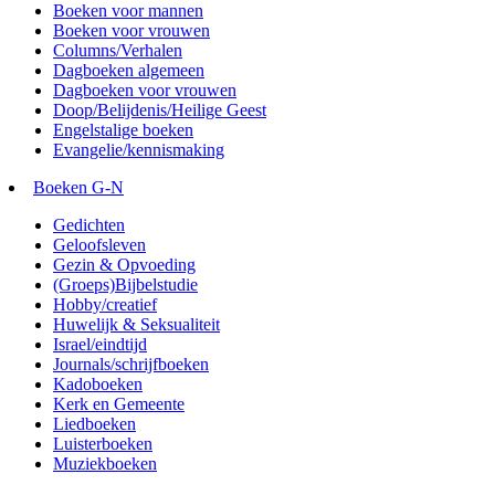
Boeken voor mannen
Boeken voor vrouwen
Columns/Verhalen
Dagboeken algemeen
Dagboeken voor vrouwen
Doop/Belijdenis/Heilige Geest
Engelstalige boeken
Evangelie/kennismaking
Boeken G-N
Gedichten
Geloofsleven
Gezin & Opvoeding
(Groeps)Bijbelstudie
Hobby/creatief
Huwelijk & Seksualiteit
Israel/eindtijd
Journals/schrijfboeken
Kadoboeken
Kerk en Gemeente
Liedboeken
Luisterboeken
Muziekboeken