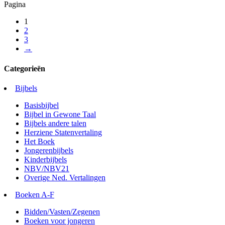
Pagina
1
2
3
→
Categorieën
Bijbels
Basisbijbel
Bijbel in Gewone Taal
Bijbels andere talen
Herziene Statenvertaling
Het Boek
Jongerenbijbels
Kinderbijbels
NBV/NBV21
Overige Ned. Vertalingen
Boeken A-F
Bidden/Vasten/Zegenen
Boeken voor jongeren