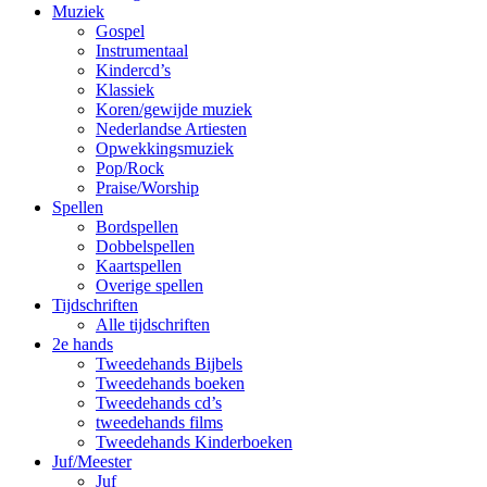
Muziek
Gospel
Instrumentaal
Kindercd’s
Klassiek
Koren/gewijde muziek
Nederlandse Artiesten
Opwekkingsmuziek
Pop/Rock
Praise/Worship
Spellen
Bordspellen
Dobbelspellen
Kaartspellen
Overige spellen
Tijdschriften
Alle tijdschriften
2e hands
Tweedehands Bijbels
Tweedehands boeken
Tweedehands cd’s
tweedehands films
Tweedehands Kinderboeken
Juf/Meester
Juf