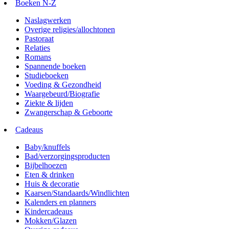
Boeken N-Z
Naslagwerken
Overige religies/allochtonen
Pastoraat
Relaties
Romans
Spannende boeken
Studieboeken
Voeding & Gezondheid
Waargebeurd/Biografie
Ziekte & lijden
Zwangerschap & Geboorte
Cadeaus
Baby/knuffels
Bad/verzorgingsproducten
Bijbelhoezen
Eten & drinken
Huis & decoratie
Kaarsen/Standaards/Windlichten
Kalenders en planners
Kindercadeaus
Mokken/Glazen