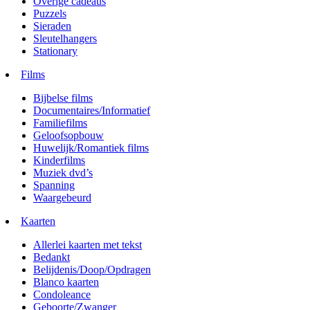
Overige cadeaus
Puzzels
Sieraden
Sleutelhangers
Stationary
Films
Bijbelse films
Documentaires/Informatief
Familiefilms
Geloofsopbouw
Huwelijk/Romantiek films
Kinderfilms
Muziek dvd’s
Spanning
Waargebeurd
Kaarten
Allerlei kaarten met tekst
Bedankt
Belijdenis/Doop/Opdragen
Blanco kaarten
Condoleance
Geboorte/Zwanger