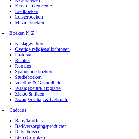
Kadoboeken
Kerk en Gemeente
Liedboeken
Luisterboeken
Muziekboeken
Boeken N-Z
Naslagwerken
Overige religies/allochtonen
Pastoraat
Relaties
Romans
Spannende boeken
Studieboeken
Voeding & Gezondheid
Waargebeurd/Biografie
Ziekte & lijden
Zwangerschap & Geboorte
Cadeaus
Baby/knuffels
Bad/verzorgingsproducten
Bijbelhoezen
Eten & drinken