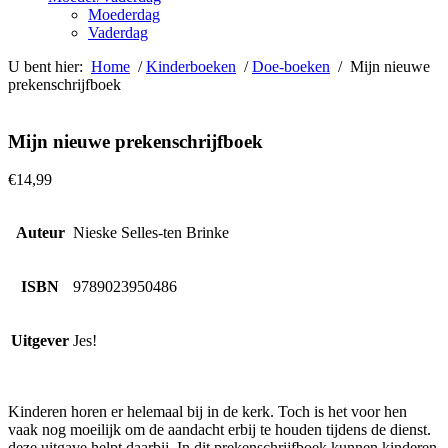
Moederdag
Vaderdag
U bent hier:
Home
/
Kinderboeken
/
Doe-boeken
/ Mijn nieuwe
prekenschrijfboek
Mijn nieuwe prekenschrijfboek
€
14,99
Auteur
Nieske Selles-ten Brinke
ISBN
9789023950486
Uitgever
Jes!
Kinderen horen er helemaal bij in de kerk. Toch is het voor hen
vaak nog moeilijk om de aandacht erbij te houden tijdens de dienst.
deze uitgave helpt daarbij. In dit prekenschrijfboek kunnen kinderen