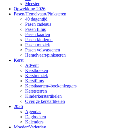
Meester
Opwekking 2026
Pasen/Hemelvaart/Pinksteren
40 dagentijd
Pasen cadeaus
Pasen films
Pasen kaarten
Pasen kinderen
Pasen muziek
Pasen volwassenen
Hemelvaart/pinksteren
Kerst
Advent
Kerstboeken
Kerstmuziek
Kerstfilms
Kerstkaarten/-boekenleggers
Kerststerren
Kinderkerstartikelen
Overige kerstartikelen
2026
Agendas
Dagboeken
Kalenders
Moeder/Vaderdag