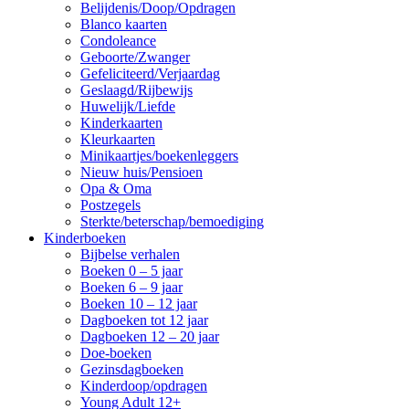
Belijdenis/Doop/Opdragen
Blanco kaarten
Condoleance
Geboorte/Zwanger
Gefeliciteerd/Verjaardag
Geslaagd/Rijbewijs
Huwelijk/Liefde
Kinderkaarten
Kleurkaarten
Minikaartjes/boekenleggers
Nieuw huis/Pensioen
Opa & Oma
Postzegels
Sterkte/beterschap/bemoediging
Kinderboeken
Bijbelse verhalen
Boeken 0 – 5 jaar
Boeken 6 – 9 jaar
Boeken 10 – 12 jaar
Dagboeken tot 12 jaar
Dagboeken 12 – 20 jaar
Doe-boeken
Gezinsdagboeken
Kinderdoop/opdragen
Young Adult 12+