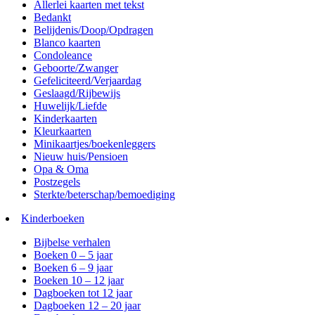
Allerlei kaarten met tekst
Bedankt
Belijdenis/Doop/Opdragen
Blanco kaarten
Condoleance
Geboorte/Zwanger
Gefeliciteerd/Verjaardag
Geslaagd/Rijbewijs
Huwelijk/Liefde
Kinderkaarten
Kleurkaarten
Minikaartjes/boekenleggers
Nieuw huis/Pensioen
Opa & Oma
Postzegels
Sterkte/beterschap/bemoediging
Kinderboeken
Bijbelse verhalen
Boeken 0 – 5 jaar
Boeken 6 – 9 jaar
Boeken 10 – 12 jaar
Dagboeken tot 12 jaar
Dagboeken 12 – 20 jaar