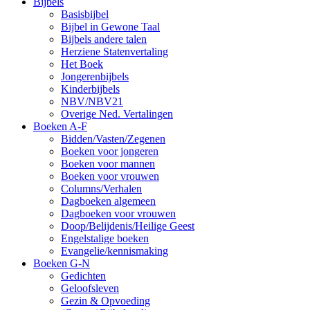
Bijbels
Basisbijbel
Bijbel in Gewone Taal
Bijbels andere talen
Herziene Statenvertaling
Het Boek
Jongerenbijbels
Kinderbijbels
NBV/NBV21
Overige Ned. Vertalingen
Boeken A-F
Bidden/Vasten/Zegenen
Boeken voor jongeren
Boeken voor mannen
Boeken voor vrouwen
Columns/Verhalen
Dagboeken algemeen
Dagboeken voor vrouwen
Doop/Belijdenis/Heilige Geest
Engelstalige boeken
Evangelie/kennismaking
Boeken G-N
Gedichten
Geloofsleven
Gezin & Opvoeding