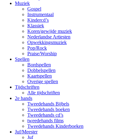
Muziek
Gospel
Instrumentaal
Kindercd’s
Klassiek
Koren/gewijde muziek
Nederlandse Artiesten
Opwekkingsmuziek
Pop/Rock
Praise/Worship
Spellen
Bordspellen
Dobbelspellen
Kaartspellen
Overige spellen
Tijdschriften
Alle tijdschriften
2e hands
Tweedehands Bijbels
Tweedehands boeken
Tweedehands cd’s
tweedehands films
Tweedehands Kinderboeken
Juf/Meester
Juf