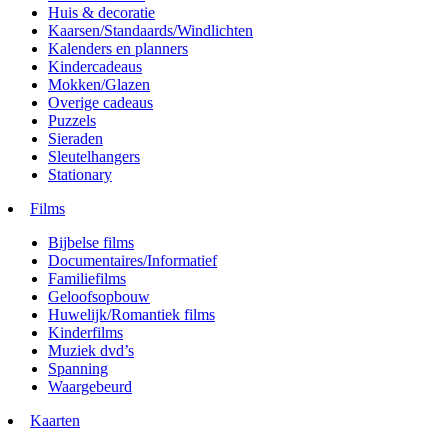
Huis & decoratie
Kaarsen/Standaards/Windlichten
Kalenders en planners
Kindercadeaus
Mokken/Glazen
Overige cadeaus
Puzzels
Sieraden
Sleutelhangers
Stationary
Films
Bijbelse films
Documentaires/Informatief
Familiefilms
Geloofsopbouw
Huwelijk/Romantiek films
Kinderfilms
Muziek dvd’s
Spanning
Waargebeurd
Kaarten