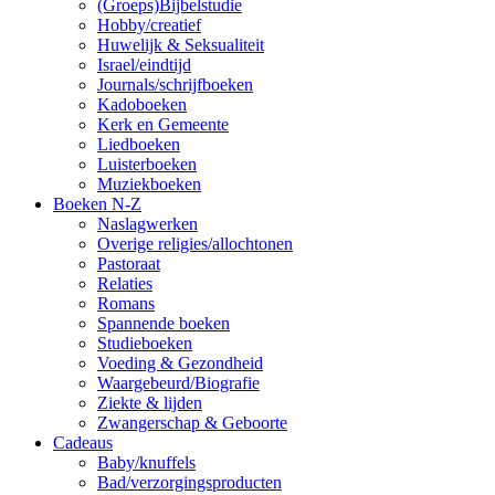
(Groeps)Bijbelstudie
Hobby/creatief
Huwelijk & Seksualiteit
Israel/eindtijd
Journals/schrijfboeken
Kadoboeken
Kerk en Gemeente
Liedboeken
Luisterboeken
Muziekboeken
Boeken N-Z
Naslagwerken
Overige religies/allochtonen
Pastoraat
Relaties
Romans
Spannende boeken
Studieboeken
Voeding & Gezondheid
Waargebeurd/Biografie
Ziekte & lijden
Zwangerschap & Geboorte
Cadeaus
Baby/knuffels
Bad/verzorgingsproducten