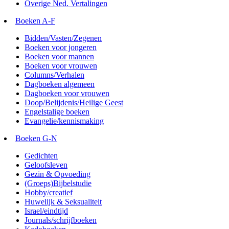
Overige Ned. Vertalingen
Boeken A-F
Bidden/Vasten/Zegenen
Boeken voor jongeren
Boeken voor mannen
Boeken voor vrouwen
Columns/Verhalen
Dagboeken algemeen
Dagboeken voor vrouwen
Doop/Belijdenis/Heilige Geest
Engelstalige boeken
Evangelie/kennismaking
Boeken G-N
Gedichten
Geloofsleven
Gezin & Opvoeding
(Groeps)Bijbelstudie
Hobby/creatief
Huwelijk & Seksualiteit
Israel/eindtijd
Journals/schrijfboeken