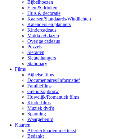
Bijbelhoezen
Eten & drinken
Huis & decoratie
Kaarsen/Standaards/Windlichten
Kalenders en planners
Kindercadeaus
Mokken/Glazen
Overige cadeaus
Puzzels
Sieraden
Sleutelhangers
Stationary
Films
Bijbelse films
Documentaires/Informatief
Familiefilms
Geloofsopbouw
Huwelijk/Romantiek films
Kinderfilms
Muziek dvd’s
Spanning
Waargebeurd
Kaarten
Allerlei kaarten met tekst
Bedankt