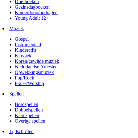
Doe-boeken
Gezinsdagboeken
Kinderdoop/opdragen
Young Adult 12+
Muziek
Gospel
Instrumentaal
Kindercd’s
Klassiek
Koren/gewijde muziek
Nederlandse Artiesten
Opwekkingsmuziek
Pop/Rock
Praise/Worship
Spellen
Bordspellen
Dobbelspellen
Kaartspellen
Overige spellen
Tijdschriften