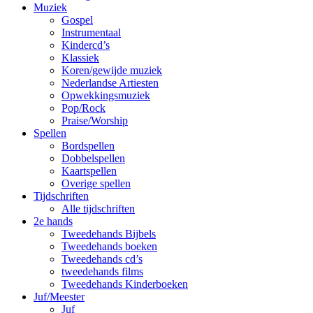
Muziek
Gospel
Instrumentaal
Kindercd’s
Klassiek
Koren/gewijde muziek
Nederlandse Artiesten
Opwekkingsmuziek
Pop/Rock
Praise/Worship
Spellen
Bordspellen
Dobbelspellen
Kaartspellen
Overige spellen
Tijdschriften
Alle tijdschriften
2e hands
Tweedehands Bijbels
Tweedehands boeken
Tweedehands cd’s
tweedehands films
Tweedehands Kinderboeken
Juf/Meester
Juf