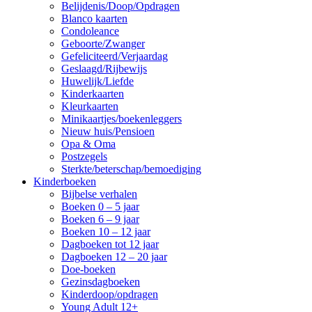
Belijdenis/Doop/Opdragen
Blanco kaarten
Condoleance
Geboorte/Zwanger
Gefeliciteerd/Verjaardag
Geslaagd/Rijbewijs
Huwelijk/Liefde
Kinderkaarten
Kleurkaarten
Minikaartjes/boekenleggers
Nieuw huis/Pensioen
Opa & Oma
Postzegels
Sterkte/beterschap/bemoediging
Kinderboeken
Bijbelse verhalen
Boeken 0 – 5 jaar
Boeken 6 – 9 jaar
Boeken 10 – 12 jaar
Dagboeken tot 12 jaar
Dagboeken 12 – 20 jaar
Doe-boeken
Gezinsdagboeken
Kinderdoop/opdragen
Young Adult 12+