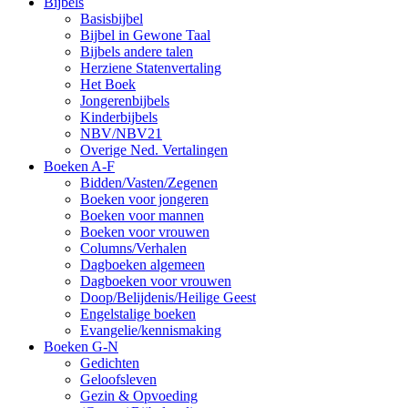
Bijbels
Basisbijbel
Bijbel in Gewone Taal
Bijbels andere talen
Herziene Statenvertaling
Het Boek
Jongerenbijbels
Kinderbijbels
NBV/NBV21
Overige Ned. Vertalingen
Boeken A-F
Bidden/Vasten/Zegenen
Boeken voor jongeren
Boeken voor mannen
Boeken voor vrouwen
Columns/Verhalen
Dagboeken algemeen
Dagboeken voor vrouwen
Doop/Belijdenis/Heilige Geest
Engelstalige boeken
Evangelie/kennismaking
Boeken G-N
Gedichten
Geloofsleven
Gezin & Opvoeding