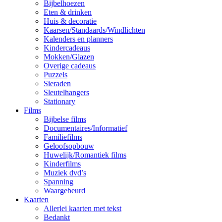
Bijbelhoezen
Eten & drinken
Huis & decoratie
Kaarsen/Standaards/Windlichten
Kalenders en planners
Kindercadeaus
Mokken/Glazen
Overige cadeaus
Puzzels
Sieraden
Sleutelhangers
Stationary
Films
Bijbelse films
Documentaires/Informatief
Familiefilms
Geloofsopbouw
Huwelijk/Romantiek films
Kinderfilms
Muziek dvd’s
Spanning
Waargebeurd
Kaarten
Allerlei kaarten met tekst
Bedankt