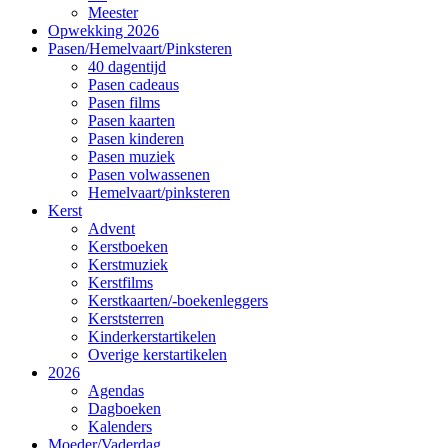
Meester
Opwekking 2026
Pasen/Hemelvaart/Pinksteren
40 dagentijd
Pasen cadeaus
Pasen films
Pasen kaarten
Pasen kinderen
Pasen muziek
Pasen volwassenen
Hemelvaart/pinksteren
Kerst
Advent
Kerstboeken
Kerstmuziek
Kerstfilms
Kerstkaarten/-boekenleggers
Kerststerren
Kinderkerstartikelen
Overige kerstartikelen
2026
Agendas
Dagboeken
Kalenders
Moeder/Vaderdag