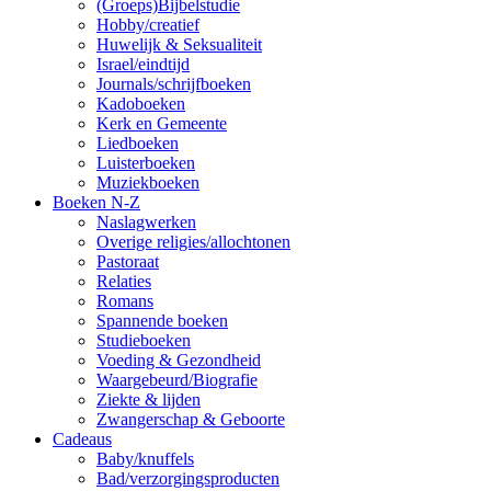
(Groeps)Bijbelstudie
Hobby/creatief
Huwelijk & Seksualiteit
Israel/eindtijd
Journals/schrijfboeken
Kadoboeken
Kerk en Gemeente
Liedboeken
Luisterboeken
Muziekboeken
Boeken N-Z
Naslagwerken
Overige religies/allochtonen
Pastoraat
Relaties
Romans
Spannende boeken
Studieboeken
Voeding & Gezondheid
Waargebeurd/Biografie
Ziekte & lijden
Zwangerschap & Geboorte
Cadeaus
Baby/knuffels
Bad/verzorgingsproducten