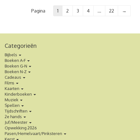
Pagina
1
2
3
4
…
22
→
Categorieën
Bijbels
Boeken A-F
Boeken G-N
Boeken N-Z
Cadeaus
Films
Kaarten
Kinderboeken
Muziek
Spellen
Tijdschriften
2e hands
Juf/Meester
Opwekking 2026
Pasen/Hemelvaart/Pinksteren
Kerst