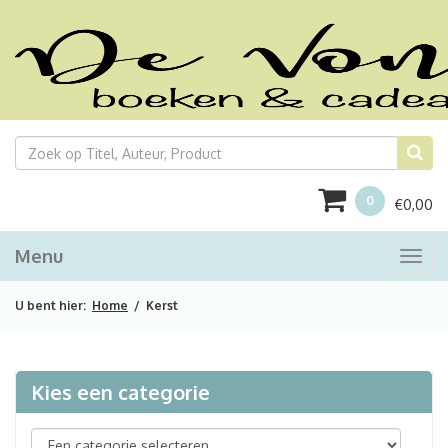
0
€
0,00
Menu
Togg
navi
U bent hier:
Home
/ Kerst
Kies een categorie