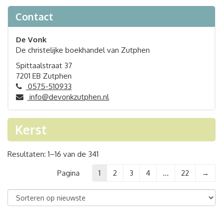
Contact
De Vonk
De christelijke boekhandel van Zutphen
Spittaalstraat 37
7201 EB Zutphen
0575-510933
info@devonkzutphen.nl
Kerst
Gesorteerd
Resultaten: 1–16 van de 341
op
Pagina
1
2
3
4
…
22
→
nieuwste