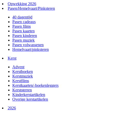
Opwekking 2026
Pasen/Hemelvaart/Pinksteren
40 dagentijd
Pasen cadeaus
Pasen films
Pasen kaarten
Pasen kinderen
Pasen muziek
Pasen volwassenen
Hemelvaart/pinksteren
Kerst
Advent
Kerstboeken
Kerstmuziek
Kerstfilms
Kerstkaarten/-boekenleggers
Kerststerren
Kinderkerstartikelen
Overige kerstartikelen
2026