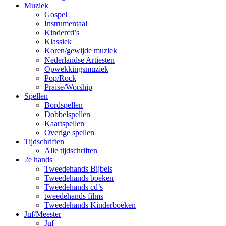
Muziek
Gospel
Instrumentaal
Kindercd’s
Klassiek
Koren/gewijde muziek
Nederlandse Artiesten
Opwekkingsmuziek
Pop/Rock
Praise/Worship
Spellen
Bordspellen
Dobbelspellen
Kaartspellen
Overige spellen
Tijdschriften
Alle tijdschriften
2e hands
Tweedehands Bijbels
Tweedehands boeken
Tweedehands cd’s
tweedehands films
Tweedehands Kinderboeken
Juf/Meester
Juf