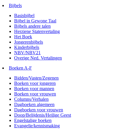
Bijbels
Basisbijbel
Bijbel in Gewone Taal
Bijbels andere talen
Herziene Statenvertaling
Het Boek
Jongerenbijbels
Kinderbijbels
NBV/NBV21
Overige Ned. Vertalingen
Boeken A-F
Bidden/Vasten/Zegenen
Boeken voor jongeren
Boeken voor mannen
Boeken voor vrouwen
Columns/Verhalen
Dagboeken algemeen
Dagboeken voor vrouwen
Doop/Belijdenis/Heilige Geest
Engelstalige boeken
Evangelie/kennismaking