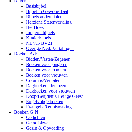
Bijbels
Basisbijbel
Bijbel in Gewone Taal
Bijbels andere talen
Herziene Statenvertaling
Het Boek
Jongerenbijbels
Kinderbijbels
NBV/NBV21
Overige Ned. Vertalingen
Boeken A-F
Bidden/Vasten/Zegenen
Boeken voor jongeren
Boeken voor mannen
Boeken voor vrouwen
Columns/Verhalen
Dagboeken algemeen
Dagboeken voor vrouwen
Doop/Belijdenis/Heilige Geest
Engelstalige boeken
Evangelie/kennismaking
Boeken G-N
Gedichten
Geloofsleven
Gezin & Opvoeding