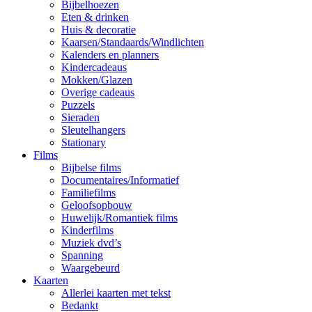
Bijbelhoezen
Eten & drinken
Huis & decoratie
Kaarsen/Standaards/Windlichten
Kalenders en planners
Kindercadeaus
Mokken/Glazen
Overige cadeaus
Puzzels
Sieraden
Sleutelhangers
Stationary
Films
Bijbelse films
Documentaires/Informatief
Familiefilms
Geloofsopbouw
Huwelijk/Romantiek films
Kinderfilms
Muziek dvd’s
Spanning
Waargebeurd
Kaarten
Allerlei kaarten met tekst
Bedankt