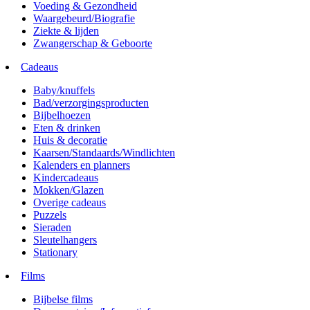
Voeding & Gezondheid
Waargebeurd/Biografie
Ziekte & lijden
Zwangerschap & Geboorte
Cadeaus
Baby/knuffels
Bad/verzorgingsproducten
Bijbelhoezen
Eten & drinken
Huis & decoratie
Kaarsen/Standaards/Windlichten
Kalenders en planners
Kindercadeaus
Mokken/Glazen
Overige cadeaus
Puzzels
Sieraden
Sleutelhangers
Stationary
Films
Bijbelse films