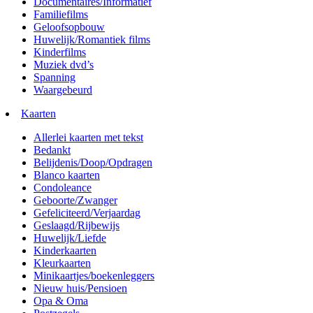
Documentaires/Informatief
Familiefilms
Geloofsopbouw
Huwelijk/Romantiek films
Kinderfilms
Muziek dvd’s
Spanning
Waargebeurd
Kaarten
Allerlei kaarten met tekst
Bedankt
Belijdenis/Doop/Opdragen
Blanco kaarten
Condoleance
Geboorte/Zwanger
Gefeliciteerd/Verjaardag
Geslaagd/Rijbewijs
Huwelijk/Liefde
Kinderkaarten
Kleurkaarten
Minikaartjes/boekenleggers
Nieuw huis/Pensioen
Opa & Oma