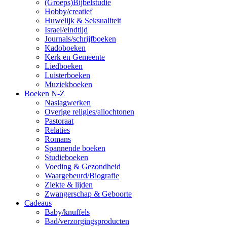
(Groeps)Bijbelstudie
Hobby/creatief
Huwelijk & Seksualiteit
Israel/eindtijd
Journals/schrijfboeken
Kadoboeken
Kerk en Gemeente
Liedboeken
Luisterboeken
Muziekboeken
Boeken N-Z
Naslagwerken
Overige religies/allochtonen
Pastoraat
Relaties
Romans
Spannende boeken
Studieboeken
Voeding & Gezondheid
Waargebeurd/Biografie
Ziekte & lijden
Zwangerschap & Geboorte
Cadeaus
Baby/knuffels
Bad/verzorgingsproducten