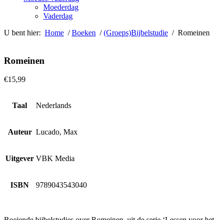
Moederdag
Vaderdag
U bent hier:
Home
/
Boeken
/
(Groeps)Bijbelstudie
/ Romeinen
Romeinen
€
15,99
Taal
Nederlands
Auteur
Lucado, Max
Uitgever
VBK Media
ISBN
9789043543040
Boeiende bijbelstudies over Romeinen, uit de serie ‘Lessen voor het