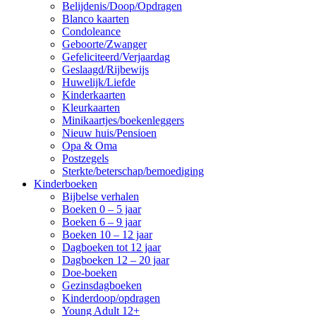
Belijdenis/Doop/Opdragen
Blanco kaarten
Condoleance
Geboorte/Zwanger
Gefeliciteerd/Verjaardag
Geslaagd/Rijbewijs
Huwelijk/Liefde
Kinderkaarten
Kleurkaarten
Minikaartjes/boekenleggers
Nieuw huis/Pensioen
Opa & Oma
Postzegels
Sterkte/beterschap/bemoediging
Kinderboeken
Bijbelse verhalen
Boeken 0 – 5 jaar
Boeken 6 – 9 jaar
Boeken 10 – 12 jaar
Dagboeken tot 12 jaar
Dagboeken 12 – 20 jaar
Doe-boeken
Gezinsdagboeken
Kinderdoop/opdragen
Young Adult 12+