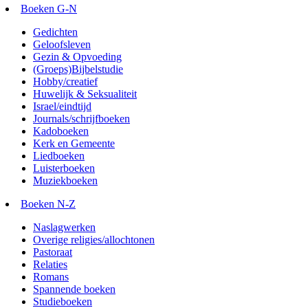
Boeken G-N
Gedichten
Geloofsleven
Gezin & Opvoeding
(Groeps)Bijbelstudie
Hobby/creatief
Huwelijk & Seksualiteit
Israel/eindtijd
Journals/schrijfboeken
Kadoboeken
Kerk en Gemeente
Liedboeken
Luisterboeken
Muziekboeken
Boeken N-Z
Naslagwerken
Overige religies/allochtonen
Pastoraat
Relaties
Romans
Spannende boeken
Studieboeken