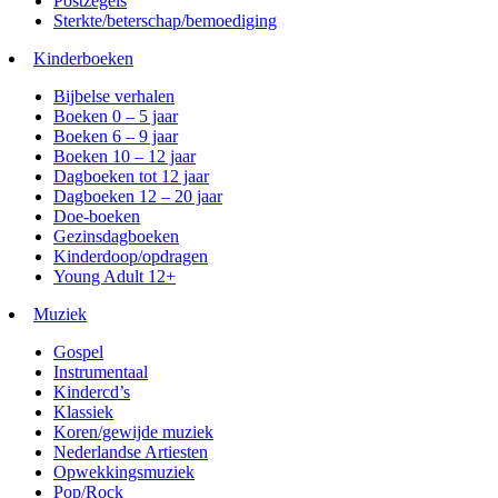
Postzegels
Sterkte/beterschap/bemoediging
Kinderboeken
Bijbelse verhalen
Boeken 0 – 5 jaar
Boeken 6 – 9 jaar
Boeken 10 – 12 jaar
Dagboeken tot 12 jaar
Dagboeken 12 – 20 jaar
Doe-boeken
Gezinsdagboeken
Kinderdoop/opdragen
Young Adult 12+
Muziek
Gospel
Instrumentaal
Kindercd’s
Klassiek
Koren/gewijde muziek
Nederlandse Artiesten
Opwekkingsmuziek
Pop/Rock