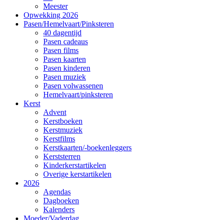
Meester
Opwekking 2026
Pasen/Hemelvaart/Pinksteren
40 dagentijd
Pasen cadeaus
Pasen films
Pasen kaarten
Pasen kinderen
Pasen muziek
Pasen volwassenen
Hemelvaart/pinksteren
Kerst
Advent
Kerstboeken
Kerstmuziek
Kerstfilms
Kerstkaarten/-boekenleggers
Kerststerren
Kinderkerstartikelen
Overige kerstartikelen
2026
Agendas
Dagboeken
Kalenders
Moeder/Vaderdag