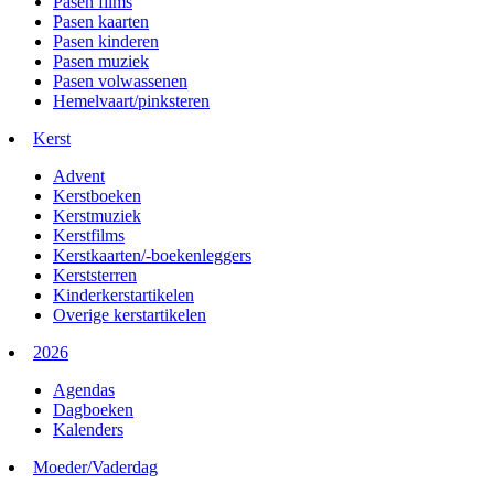
Pasen films
Pasen kaarten
Pasen kinderen
Pasen muziek
Pasen volwassenen
Hemelvaart/pinksteren
Kerst
Advent
Kerstboeken
Kerstmuziek
Kerstfilms
Kerstkaarten/-boekenleggers
Kerststerren
Kinderkerstartikelen
Overige kerstartikelen
2026
Agendas
Dagboeken
Kalenders
Moeder/Vaderdag