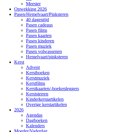
Meester
Opwekking 2026
Pasen/Hemelvaart/Pinksteren
40 dagentijd
Pasen cadeaus
Pasen films
Pasen kaarten
Pasen kinderen
Pasen muziek
Pasen volwassenen
Hemelvaart/pinksteren
Kerst
Advent
Kerstboeken
Kerstmuziek
Kerstfilms
Kerstkaarten/-boekenleggers
Kerststerren
Kinderkerstartikelen
Overige kerstartikelen
2026
Agendas
Dagboeken
Kalenders
Moeder/Vaderdag