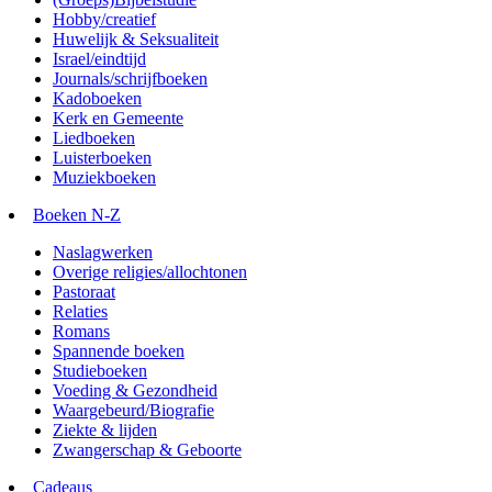
Hobby/creatief
Huwelijk & Seksualiteit
Israel/eindtijd
Journals/schrijfboeken
Kadoboeken
Kerk en Gemeente
Liedboeken
Luisterboeken
Muziekboeken
Boeken N-Z
Naslagwerken
Overige religies/allochtonen
Pastoraat
Relaties
Romans
Spannende boeken
Studieboeken
Voeding & Gezondheid
Waargebeurd/Biografie
Ziekte & lijden
Zwangerschap & Geboorte
Cadeaus