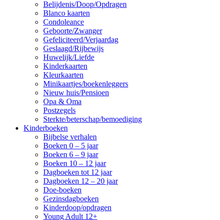
Belijdenis/Doop/Opdragen
Blanco kaarten
Condoleance
Geboorte/Zwanger
Gefeliciteerd/Verjaardag
Geslaagd/Rijbewijs
Huwelijk/Liefde
Kinderkaarten
Kleurkaarten
Minikaartjes/boekenleggers
Nieuw huis/Pensioen
Opa & Oma
Postzegels
Sterkte/beterschap/bemoediging
Kinderboeken
Bijbelse verhalen
Boeken 0 – 5 jaar
Boeken 6 – 9 jaar
Boeken 10 – 12 jaar
Dagboeken tot 12 jaar
Dagboeken 12 – 20 jaar
Doe-boeken
Gezinsdagboeken
Kinderdoop/opdragen
Young Adult 12+