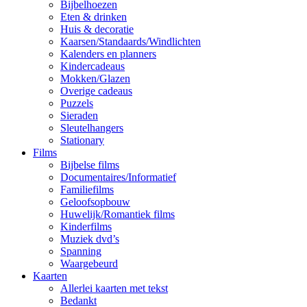
Bijbelhoezen
Eten & drinken
Huis & decoratie
Kaarsen/Standaards/Windlichten
Kalenders en planners
Kindercadeaus
Mokken/Glazen
Overige cadeaus
Puzzels
Sieraden
Sleutelhangers
Stationary
Films
Bijbelse films
Documentaires/Informatief
Familiefilms
Geloofsopbouw
Huwelijk/Romantiek films
Kinderfilms
Muziek dvd’s
Spanning
Waargebeurd
Kaarten
Allerlei kaarten met tekst
Bedankt