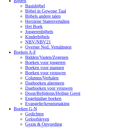
Bijbels
Basisbijbel
Bijbel in Gewone Taal
Bijbels andere talen
Herziene Statenvertaling
Het Boek
Jongerenbijbels
Kinderbijbels
NBV/NBV21
Overige Ned. Vertalingen
Boeken A-F
Bidden/Vasten/Zegenen
Boeken voor jongeren
Boeken voor mannen
Boeken voor vrouwen
Columns/Verhalen
Dagboeken algemeen
Dagboeken voor vrouwen
Doop/Belijdenis/Heilige Geest
Engelstalige boeken
Evangelie/kennismaking
Boeken G-N
Gedichten
Geloofsleven
Gezin & Opvoeding