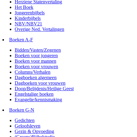
Herziene Statenvertaling
Het Boek
Jongerenbijbels
Kinderbijbels
NBV/NBV21
Overige Ned. Vertalingen
Boeken A-F
Bidden/Vasten/Zegenen
Boeken voor jongeren
Boeken voor mannen
Boeken voor vrouwen
Columns/Verhalen
Dagboeken algemeen
Dagboeken voor vrouwen
Doop/Belijdenis/Heilige Geest
Engelstalige boeken
Evangelie/kennismaking
Boeken G-N
Gedichten
Geloofsleven
Gezin & Opvoeding
(Groeps)Bijbelstudie