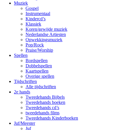
Muziek
Gospel
Instrumentaal
Kindercd’s
Klassiek
Koren/gewijde muziek
Nederlandse Artiesten
Opwekkingsmuziek
Pop/Rock
Praise/Worship
Spellen
Bordspellen
Dobbelspellen
Kaartspellen
Overige spellen
Tijdschriften
Alle tijdschriften
2e hands
Tweedehands Bijbels
Tweedehands boeken
Tweedehands cd’s
tweedehands films
Tweedehands Kinderboeken
Juf/Meester
Juf