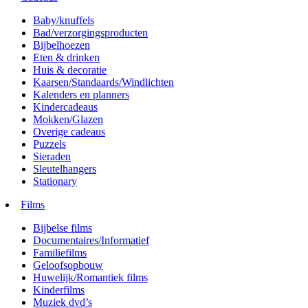
Baby/knuffels
Bad/verzorgingsproducten
Bijbelhoezen
Eten & drinken
Huis & decoratie
Kaarsen/Standaards/Windlichten
Kalenders en planners
Kindercadeaus
Mokken/Glazen
Overige cadeaus
Puzzels
Sieraden
Sleutelhangers
Stationary
Films
Bijbelse films
Documentaires/Informatief
Familiefilms
Geloofsopbouw
Huwelijk/Romantiek films
Kinderfilms
Muziek dvd’s