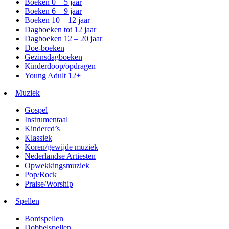
Boeken 0 – 5 jaar
Boeken 6 – 9 jaar
Boeken 10 – 12 jaar
Dagboeken tot 12 jaar
Dagboeken 12 – 20 jaar
Doe-boeken
Gezinsdagboeken
Kinderdoop/opdragen
Young Adult 12+
Muziek
Gospel
Instrumentaal
Kindercd’s
Klassiek
Koren/gewijde muziek
Nederlandse Artiesten
Opwekkingsmuziek
Pop/Rock
Praise/Worship
Spellen
Bordspellen
Dobbelspellen