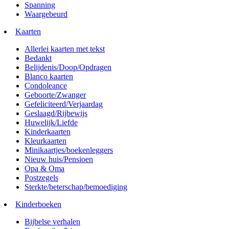
Spanning
Waargebeurd
Kaarten
Allerlei kaarten met tekst
Bedankt
Belijdenis/Doop/Opdragen
Blanco kaarten
Condoleance
Geboorte/Zwanger
Gefeliciteerd/Verjaardag
Geslaagd/Rijbewijs
Huwelijk/Liefde
Kinderkaarten
Kleurkaarten
Minikaartjes/boekenleggers
Nieuw huis/Pensioen
Opa & Oma
Postzegels
Sterkte/beterschap/bemoediging
Kinderboeken
Bijbelse verhalen