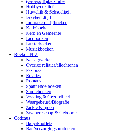
(Groeps)Bijbelstudie
Hobby/creatief
Huwelijk & Seksualiteit
Israel/eindtijd
Journals/schrijfboeken
Kadoboeken
Kerk en Gemeente
Liedboeken
Luisterboeken
Muziekboeken
Boeken N-Z
Naslagwerken
Overige religies/allochtonen
Pastoraat
Relaties
Romans
Spannende boeken
Studieboeken
Voeding & Gezondheid
Waargebeurd/Biografie
Ziekte & lijden
Zwangerschap & Geboorte
Cadeaus
Baby/knuffels
Bad/verzorgingsproducten