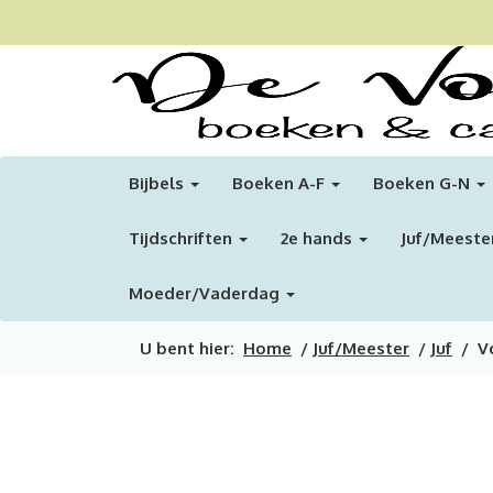
Bijbels
Boeken A-F
Boeken G-N
Tijdschriften
2e hands
Juf/Meeste
Moeder/Vaderdag
U bent hier:
Home
/
Juf/Meester
/
Juf
/ Vo