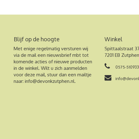
Blijf op de hoogte
Winkel
Met enige regelmatig versturen wij
Spittaalstraat 3
via de mail een nieuwsbrief mbt tot
7201 EB Zutphe
komende acties of nieuwe producten
0575-510933
in de winkel. Wilt u zich aanmelden
voor deze mail, stuur dan een mailtje
info@devonk
naar:
info@devonkzutphen.nl
.