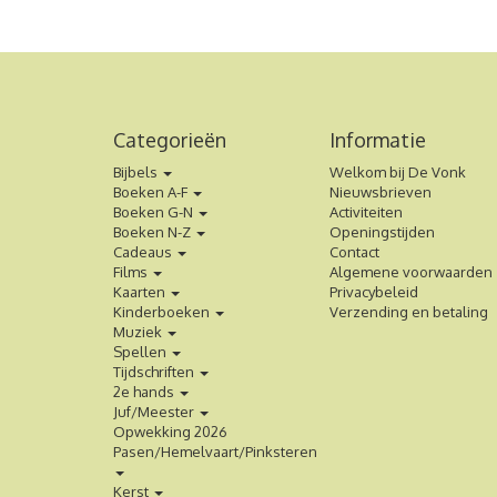
Categorieën
Informatie
Bijbels
Welkom bij De Vonk
Boeken A-F
Nieuwsbrieven
Boeken G-N
Activiteiten
Boeken N-Z
Openingstijden
Cadeaus
Contact
Films
Algemene voorwaarden
Kaarten
Privacybeleid
Kinderboeken
Verzending en betaling
Muziek
Spellen
Tijdschriften
2e hands
Juf/Meester
Opwekking 2026
Pasen/Hemelvaart/Pinksteren
Kerst