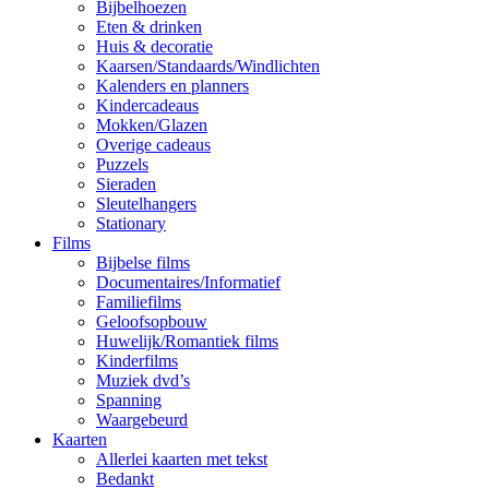
Bijbelhoezen
Eten & drinken
Huis & decoratie
Kaarsen/Standaards/Windlichten
Kalenders en planners
Kindercadeaus
Mokken/Glazen
Overige cadeaus
Puzzels
Sieraden
Sleutelhangers
Stationary
Films
Bijbelse films
Documentaires/Informatief
Familiefilms
Geloofsopbouw
Huwelijk/Romantiek films
Kinderfilms
Muziek dvd’s
Spanning
Waargebeurd
Kaarten
Allerlei kaarten met tekst
Bedankt