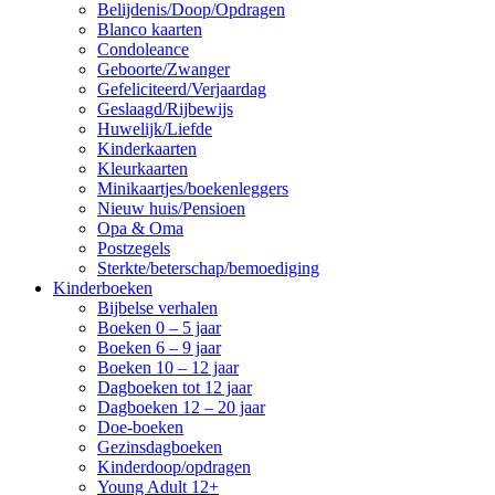
Belijdenis/Doop/Opdragen
Blanco kaarten
Condoleance
Geboorte/Zwanger
Gefeliciteerd/Verjaardag
Geslaagd/Rijbewijs
Huwelijk/Liefde
Kinderkaarten
Kleurkaarten
Minikaartjes/boekenleggers
Nieuw huis/Pensioen
Opa & Oma
Postzegels
Sterkte/beterschap/bemoediging
Kinderboeken
Bijbelse verhalen
Boeken 0 – 5 jaar
Boeken 6 – 9 jaar
Boeken 10 – 12 jaar
Dagboeken tot 12 jaar
Dagboeken 12 – 20 jaar
Doe-boeken
Gezinsdagboeken
Kinderdoop/opdragen
Young Adult 12+