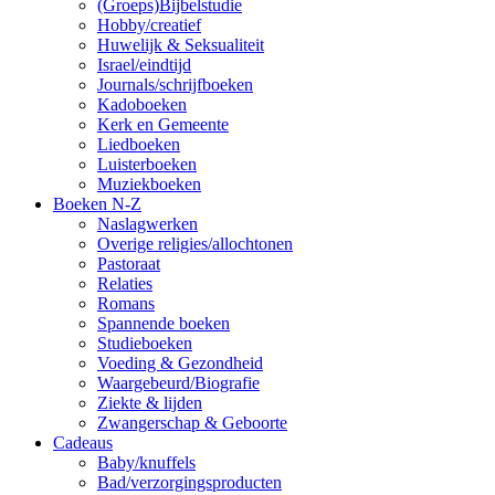
(Groeps)Bijbelstudie
Hobby/creatief
Huwelijk & Seksualiteit
Israel/eindtijd
Journals/schrijfboeken
Kadoboeken
Kerk en Gemeente
Liedboeken
Luisterboeken
Muziekboeken
Boeken N-Z
Naslagwerken
Overige religies/allochtonen
Pastoraat
Relaties
Romans
Spannende boeken
Studieboeken
Voeding & Gezondheid
Waargebeurd/Biografie
Ziekte & lijden
Zwangerschap & Geboorte
Cadeaus
Baby/knuffels
Bad/verzorgingsproducten