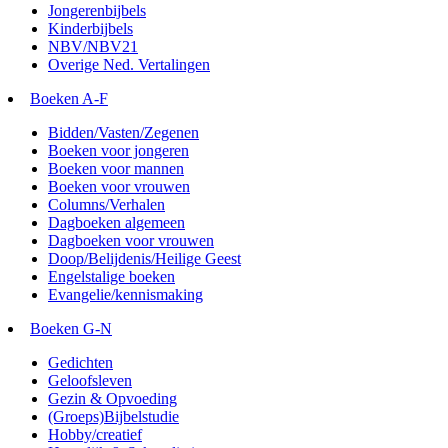
Jongerenbijbels
Kinderbijbels
NBV/NBV21
Overige Ned. Vertalingen
Boeken A-F
Bidden/Vasten/Zegenen
Boeken voor jongeren
Boeken voor mannen
Boeken voor vrouwen
Columns/Verhalen
Dagboeken algemeen
Dagboeken voor vrouwen
Doop/Belijdenis/Heilige Geest
Engelstalige boeken
Evangelie/kennismaking
Boeken G-N
Gedichten
Geloofsleven
Gezin & Opvoeding
(Groeps)Bijbelstudie
Hobby/creatief