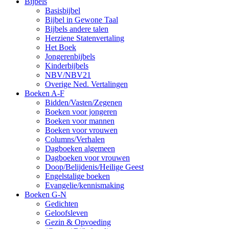
Bijbels
Basisbijbel
Bijbel in Gewone Taal
Bijbels andere talen
Herziene Statenvertaling
Het Boek
Jongerenbijbels
Kinderbijbels
NBV/NBV21
Overige Ned. Vertalingen
Boeken A-F
Bidden/Vasten/Zegenen
Boeken voor jongeren
Boeken voor mannen
Boeken voor vrouwen
Columns/Verhalen
Dagboeken algemeen
Dagboeken voor vrouwen
Doop/Belijdenis/Heilige Geest
Engelstalige boeken
Evangelie/kennismaking
Boeken G-N
Gedichten
Geloofsleven
Gezin & Opvoeding