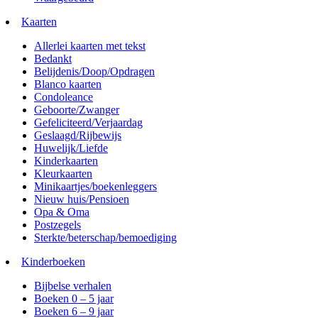
Kaarten
Allerlei kaarten met tekst
Bedankt
Belijdenis/Doop/Opdragen
Blanco kaarten
Condoleance
Geboorte/Zwanger
Gefeliciteerd/Verjaardag
Geslaagd/Rijbewijs
Huwelijk/Liefde
Kinderkaarten
Kleurkaarten
Minikaartjes/boekenleggers
Nieuw huis/Pensioen
Opa & Oma
Postzegels
Sterkte/beterschap/bemoediging
Kinderboeken
Bijbelse verhalen
Boeken 0 – 5 jaar
Boeken 6 – 9 jaar