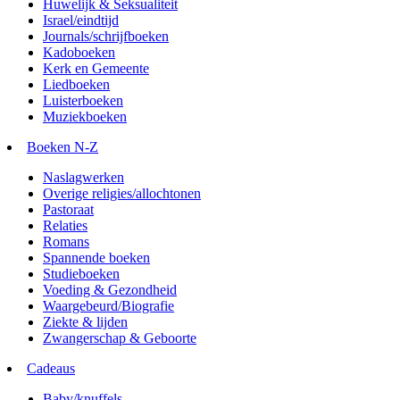
Huwelijk & Seksualiteit
Israel/eindtijd
Journals/schrijfboeken
Kadoboeken
Kerk en Gemeente
Liedboeken
Luisterboeken
Muziekboeken
Boeken N-Z
Naslagwerken
Overige religies/allochtonen
Pastoraat
Relaties
Romans
Spannende boeken
Studieboeken
Voeding & Gezondheid
Waargebeurd/Biografie
Ziekte & lijden
Zwangerschap & Geboorte
Cadeaus
Baby/knuffels