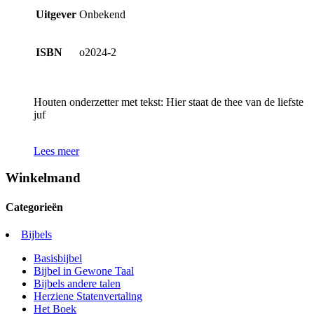
Uitgever
Onbekend
ISBN
o2024-2
Houten onderzetter met tekst: Hier staat de thee van de liefste
juf
Lees meer
Winkelmand
Categorieën
Bijbels
Basisbijbel
Bijbel in Gewone Taal
Bijbels andere talen
Herziene Statenvertaling
Het Boek