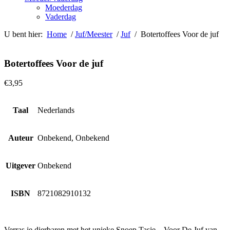
Moederdag
Vaderdag
U bent hier:
Home
/
Juf/Meester
/
Juf
/ Botertoffees Voor de juf
Botertoffees Voor de juf
€
3,95
Taal
Nederlands
Auteur
Onbekend, Onbekend
Uitgever
Onbekend
ISBN
8721082910132
Verras je dierbaren met het unieke Snoep Tasje – Voor De Juf van