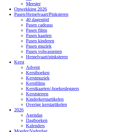
Meester
Opwekking 2026
Pasen/Hemelvaart/Pinksteren
40 dagentijd
Pasen cadeaus
Pasen films
Pasen kaarten
Pasen kinderen
Pasen muziek
Pasen volwassenen
Hemelvaart/pinksteren
Kerst
Advent
Kerstboeken
Kerstmuziek
Kerstfilms
Kerstkaarten/-boekenleggers
Kerststerren
Kinderkerstartikelen
Overige kerstartikelen
2026
Agendas
Dagboeken
Kalenders
Moeder/Vaderdag