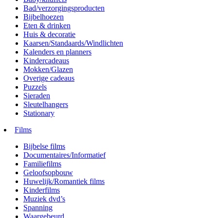
Bad/verzorgingsproducten
Bijbelhoezen
Eten & drinken
Huis & decoratie
Kaarsen/Standaards/Windlichten
Kalenders en planners
Kindercadeaus
Mokken/Glazen
Overige cadeaus
Puzzels
Sieraden
Sleutelhangers
Stationary
Films
Bijbelse films
Documentaires/Informatief
Familiefilms
Geloofsopbouw
Huwelijk/Romantiek films
Kinderfilms
Muziek dvd’s
Spanning
Waargebeurd