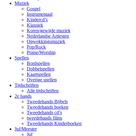
Muziek
Gospel
Instrumentaal
Kindercd’s
Klassiek
Koren/gewijde muziek
Nederlandse Artiesten
Opwekkingsmuziek
Pop/Rock
Praise/Worship
Spellen
Bordspellen
Dobbelspellen
Kaartspellen
Overige spellen
Tijdschriften
Alle tijdschriften
2e hands
Tweedehands Bijbels
Tweedehands boeken
Tweedehands cd’s
tweedehands films
Tweedehands Kinderboeken
Juf/Meester
Juf