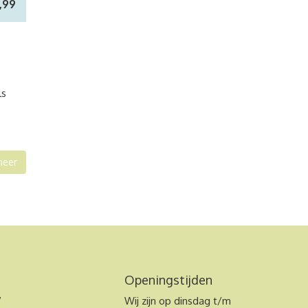
3,99
ls
meer
Openingstijden
7
Wij zijn op dinsdag t/m