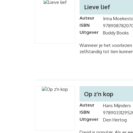
Lieve lief
Auteur
Irma Moekesto
ISBN
978908782070
Uitgever
Buddy Books
Wanneer je het voorlezen v
zelfstandig tot tien kunnen
Op z’n kop
Auteur
Hans Mijnders
ISBN
978903312952
Uitgever
Den Hertog
David is populair. Als er 