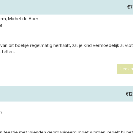
€
7
rm, Michel de Boer
1
an dit boekje regelmatig herhaalt, zal je kind vermoedelijk al vlo
 tellen.
Lees 
€
1
0
een feestje met vrienden georganiseerd moet worden, regelt hij he