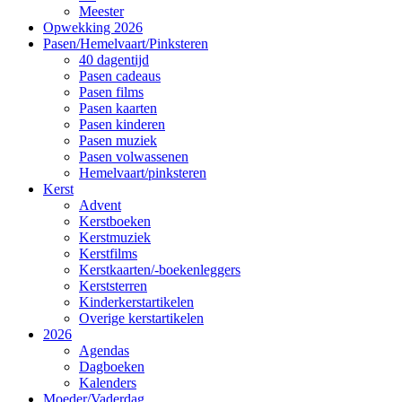
Meester
Opwekking 2026
Pasen/Hemelvaart/Pinksteren
40 dagentijd
Pasen cadeaus
Pasen films
Pasen kaarten
Pasen kinderen
Pasen muziek
Pasen volwassenen
Hemelvaart/pinksteren
Kerst
Advent
Kerstboeken
Kerstmuziek
Kerstfilms
Kerstkaarten/-boekenleggers
Kerststerren
Kinderkerstartikelen
Overige kerstartikelen
2026
Agendas
Dagboeken
Kalenders
Moeder/Vaderdag