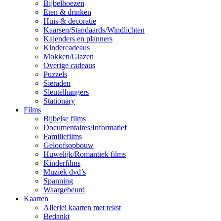
Bijbelhoezen
Eten & drinken
Huis & decoratie
Kaarsen/Standaards/Windlichten
Kalenders en planners
Kindercadeaus
Mokken/Glazen
Overige cadeaus
Puzzels
Sieraden
Sleutelhangers
Stationary
Films
Bijbelse films
Documentaires/Informatief
Familiefilms
Geloofsopbouw
Huwelijk/Romantiek films
Kinderfilms
Muziek dvd’s
Spanning
Waargebeurd
Kaarten
Allerlei kaarten met tekst
Bedankt