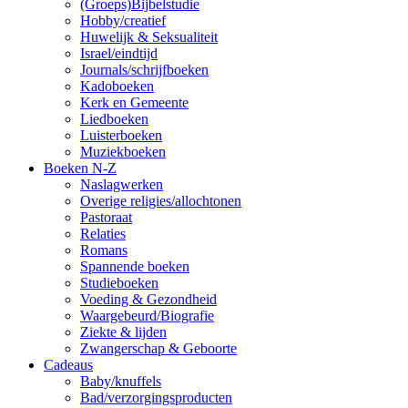
(Groeps)Bijbelstudie
Hobby/creatief
Huwelijk & Seksualiteit
Israel/eindtijd
Journals/schrijfboeken
Kadoboeken
Kerk en Gemeente
Liedboeken
Luisterboeken
Muziekboeken
Boeken N-Z
Naslagwerken
Overige religies/allochtonen
Pastoraat
Relaties
Romans
Spannende boeken
Studieboeken
Voeding & Gezondheid
Waargebeurd/Biografie
Ziekte & lijden
Zwangerschap & Geboorte
Cadeaus
Baby/knuffels
Bad/verzorgingsproducten