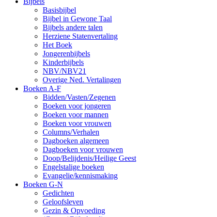
Bijbels
Basisbijbel
Bijbel in Gewone Taal
Bijbels andere talen
Herziene Statenvertaling
Het Boek
Jongerenbijbels
Kinderbijbels
NBV/NBV21
Overige Ned. Vertalingen
Boeken A-F
Bidden/Vasten/Zegenen
Boeken voor jongeren
Boeken voor mannen
Boeken voor vrouwen
Columns/Verhalen
Dagboeken algemeen
Dagboeken voor vrouwen
Doop/Belijdenis/Heilige Geest
Engelstalige boeken
Evangelie/kennismaking
Boeken G-N
Gedichten
Geloofsleven
Gezin & Opvoeding