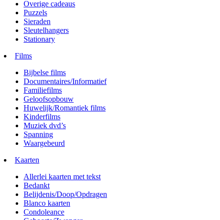
Overige cadeaus
Puzzels
Sieraden
Sleutelhangers
Stationary
Films
Bijbelse films
Documentaires/Informatief
Familiefilms
Geloofsopbouw
Huwelijk/Romantiek films
Kinderfilms
Muziek dvd’s
Spanning
Waargebeurd
Kaarten
Allerlei kaarten met tekst
Bedankt
Belijdenis/Doop/Opdragen
Blanco kaarten
Condoleance