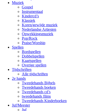
Muziek
Gospel
Instrumentaal
Kindercd’s
Klassiek
Koren/gewijde muziek
Nederlandse Artiesten
Opwekkingsmuziek
Pop/Rock
Praise/Worship
Spellen
Bordspellen
Dobbelspellen
Kaartspellen
Overige spellen
Tijdschriften
Alle tijdschriften
2e hands
Tweedehands Bijbels
Tweedehands boeken
Tweedehands cd’s
tweedehands films
Tweedehands Kinderboeken
Juf/Meester
Juf