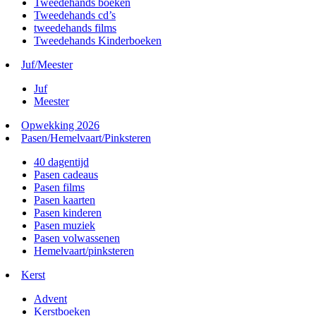
Tweedehands boeken
Tweedehands cd’s
tweedehands films
Tweedehands Kinderboeken
Juf/Meester
Juf
Meester
Opwekking 2026
Pasen/Hemelvaart/Pinksteren
40 dagentijd
Pasen cadeaus
Pasen films
Pasen kaarten
Pasen kinderen
Pasen muziek
Pasen volwassenen
Hemelvaart/pinksteren
Kerst
Advent
Kerstboeken