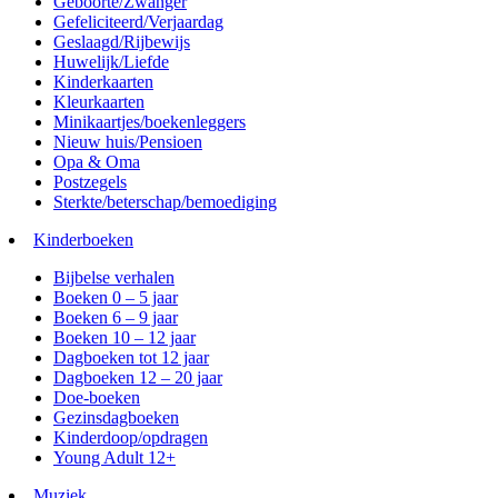
Geboorte/Zwanger
Gefeliciteerd/Verjaardag
Geslaagd/Rijbewijs
Huwelijk/Liefde
Kinderkaarten
Kleurkaarten
Minikaartjes/boekenleggers
Nieuw huis/Pensioen
Opa & Oma
Postzegels
Sterkte/beterschap/bemoediging
Kinderboeken
Bijbelse verhalen
Boeken 0 – 5 jaar
Boeken 6 – 9 jaar
Boeken 10 – 12 jaar
Dagboeken tot 12 jaar
Dagboeken 12 – 20 jaar
Doe-boeken
Gezinsdagboeken
Kinderdoop/opdragen
Young Adult 12+
Muziek