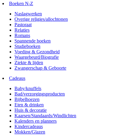
Boeken N-Z
Naslagwerken
Overige religies/allochtonen
Pastoraat
Relaties
Romans
Spannende boeken
Studieboeken
Voeding & Gezondheid
Waargebeurd/Biografie
Ziekte & lijden
Zwangerschap & Geboorte
Cadeaus
Baby/knuffels
Bad/verzorgingsproducten
Bijbelhoezen
Eten & drinken
Huis & decoratie
Kaarsen/Standaards/Windlichten
Kalenders en planners
Kindercadeaus
Mokken/Glazen