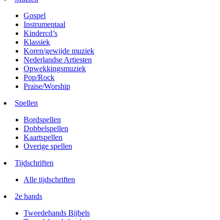
Gospel
Instrumentaal
Kindercd’s
Klassiek
Koren/gewijde muziek
Nederlandse Artiesten
Opwekkingsmuziek
Pop/Rock
Praise/Worship
Spellen
Bordspellen
Dobbelspellen
Kaartspellen
Overige spellen
Tijdschriften
Alle tijdschriften
2e hands
Tweedehands Bijbels