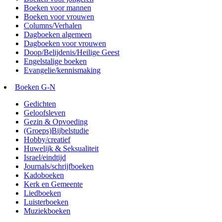
Boeken voor mannen
Boeken voor vrouwen
Columns/Verhalen
Dagboeken algemeen
Dagboeken voor vrouwen
Doop/Belijdenis/Heilige Geest
Engelstalige boeken
Evangelie/kennismaking
Boeken G-N
Gedichten
Geloofsleven
Gezin & Opvoeding
(Groeps)Bijbelstudie
Hobby/creatief
Huwelijk & Seksualiteit
Israel/eindtijd
Journals/schrijfboeken
Kadoboeken
Kerk en Gemeente
Liedboeken
Luisterboeken
Muziekboeken