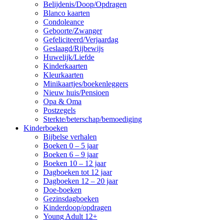
Belijdenis/Doop/Opdragen
Blanco kaarten
Condoleance
Geboorte/Zwanger
Gefeliciteerd/Verjaardag
Geslaagd/Rijbewijs
Huwelijk/Liefde
Kinderkaarten
Kleurkaarten
Minikaartjes/boekenleggers
Nieuw huis/Pensioen
Opa & Oma
Postzegels
Sterkte/beterschap/bemoediging
Kinderboeken
Bijbelse verhalen
Boeken 0 – 5 jaar
Boeken 6 – 9 jaar
Boeken 10 – 12 jaar
Dagboeken tot 12 jaar
Dagboeken 12 – 20 jaar
Doe-boeken
Gezinsdagboeken
Kinderdoop/opdragen
Young Adult 12+