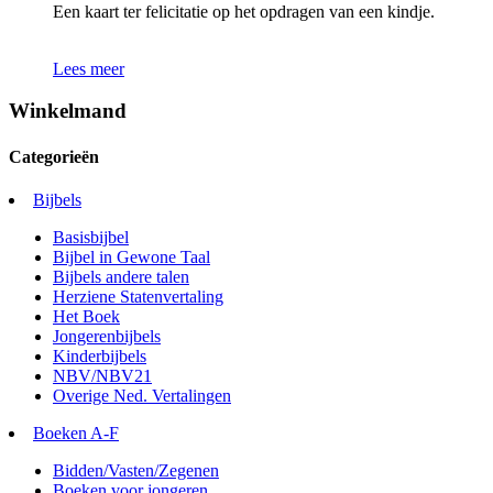
Een kaart ter felicitatie op het opdragen van een kindje.
Lees meer
Winkelmand
Categorieën
Bijbels
Basisbijbel
Bijbel in Gewone Taal
Bijbels andere talen
Herziene Statenvertaling
Het Boek
Jongerenbijbels
Kinderbijbels
NBV/NBV21
Overige Ned. Vertalingen
Boeken A-F
Bidden/Vasten/Zegenen
Boeken voor jongeren