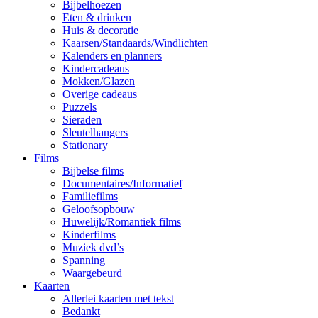
Bijbelhoezen
Eten & drinken
Huis & decoratie
Kaarsen/Standaards/Windlichten
Kalenders en planners
Kindercadeaus
Mokken/Glazen
Overige cadeaus
Puzzels
Sieraden
Sleutelhangers
Stationary
Films
Bijbelse films
Documentaires/Informatief
Familiefilms
Geloofsopbouw
Huwelijk/Romantiek films
Kinderfilms
Muziek dvd’s
Spanning
Waargebeurd
Kaarten
Allerlei kaarten met tekst
Bedankt