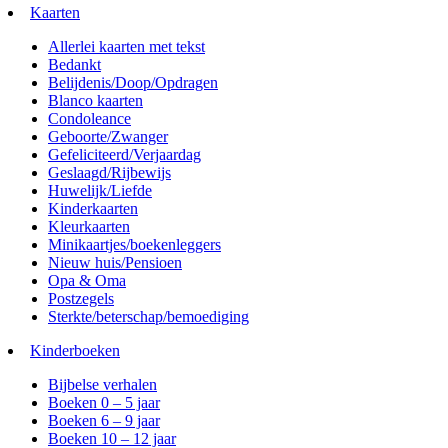
Kaarten
Allerlei kaarten met tekst
Bedankt
Belijdenis/Doop/Opdragen
Blanco kaarten
Condoleance
Geboorte/Zwanger
Gefeliciteerd/Verjaardag
Geslaagd/Rijbewijs
Huwelijk/Liefde
Kinderkaarten
Kleurkaarten
Minikaartjes/boekenleggers
Nieuw huis/Pensioen
Opa & Oma
Postzegels
Sterkte/beterschap/bemoediging
Kinderboeken
Bijbelse verhalen
Boeken 0 – 5 jaar
Boeken 6 – 9 jaar
Boeken 10 – 12 jaar