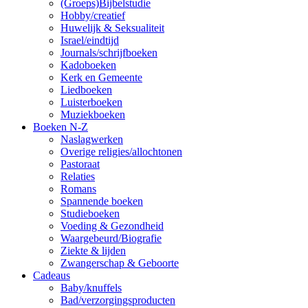
(Groeps)Bijbelstudie
Hobby/creatief
Huwelijk & Seksualiteit
Israel/eindtijd
Journals/schrijfboeken
Kadoboeken
Kerk en Gemeente
Liedboeken
Luisterboeken
Muziekboeken
Boeken N-Z
Naslagwerken
Overige religies/allochtonen
Pastoraat
Relaties
Romans
Spannende boeken
Studieboeken
Voeding & Gezondheid
Waargebeurd/Biografie
Ziekte & lijden
Zwangerschap & Geboorte
Cadeaus
Baby/knuffels
Bad/verzorgingsproducten