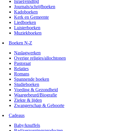
Israel/eindtijd
Journals/schrijfboeken
Kadoboeken
Kerk en Gemeente
Liedboeken
Luisterboeken
Muziekboeken
Boeken N-Z
Naslagwerken
Overige religies/allochtonen
Pastoraat
Relaties
Romans
Spannende boeken
Studieboeken
Voeding & Gezondheid
Waargebeurd/Biografie
Ziekte & lijden
Zwangerschap & Geboorte
Cadeaus
Baby/knuffels
Bad/verzorgingsproducten