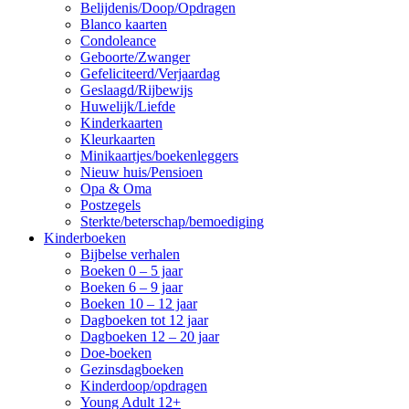
Belijdenis/Doop/Opdragen
Blanco kaarten
Condoleance
Geboorte/Zwanger
Gefeliciteerd/Verjaardag
Geslaagd/Rijbewijs
Huwelijk/Liefde
Kinderkaarten
Kleurkaarten
Minikaartjes/boekenleggers
Nieuw huis/Pensioen
Opa & Oma
Postzegels
Sterkte/beterschap/bemoediging
Kinderboeken
Bijbelse verhalen
Boeken 0 – 5 jaar
Boeken 6 – 9 jaar
Boeken 10 – 12 jaar
Dagboeken tot 12 jaar
Dagboeken 12 – 20 jaar
Doe-boeken
Gezinsdagboeken
Kinderdoop/opdragen
Young Adult 12+