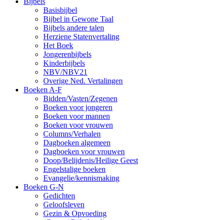
Bijbels
Basisbijbel
Bijbel in Gewone Taal
Bijbels andere talen
Herziene Statenvertaling
Het Boek
Jongerenbijbels
Kinderbijbels
NBV/NBV21
Overige Ned. Vertalingen
Boeken A-F
Bidden/Vasten/Zegenen
Boeken voor jongeren
Boeken voor mannen
Boeken voor vrouwen
Columns/Verhalen
Dagboeken algemeen
Dagboeken voor vrouwen
Doop/Belijdenis/Heilige Geest
Engelstalige boeken
Evangelie/kennismaking
Boeken G-N
Gedichten
Geloofsleven
Gezin & Opvoeding