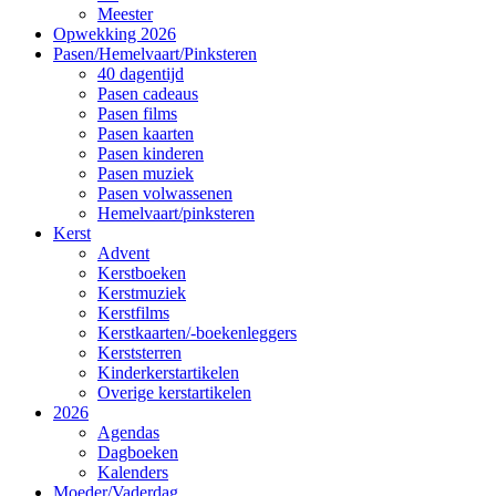
Meester
Opwekking 2026
Pasen/Hemelvaart/Pinksteren
40 dagentijd
Pasen cadeaus
Pasen films
Pasen kaarten
Pasen kinderen
Pasen muziek
Pasen volwassenen
Hemelvaart/pinksteren
Kerst
Advent
Kerstboeken
Kerstmuziek
Kerstfilms
Kerstkaarten/-boekenleggers
Kerststerren
Kinderkerstartikelen
Overige kerstartikelen
2026
Agendas
Dagboeken
Kalenders
Moeder/Vaderdag