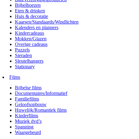
Bijbelhoezen
Eten & drinken
Huis & decoratie
Kaarsen/Standaards/Windlichten
Kalenders en planners
Kindercadeaus
Mokken/Glazen
Overige cadeaus
Puzzels
Sieraden
Sleutelhangers
Stationary
Films
Bijbelse films
Documentaires/Informatief
Familiefilms
Geloofsopbouw
Huwelijk/Romantiek films
Kinderfilms
Muziek dvd’s
Spanning
Waargebeurd