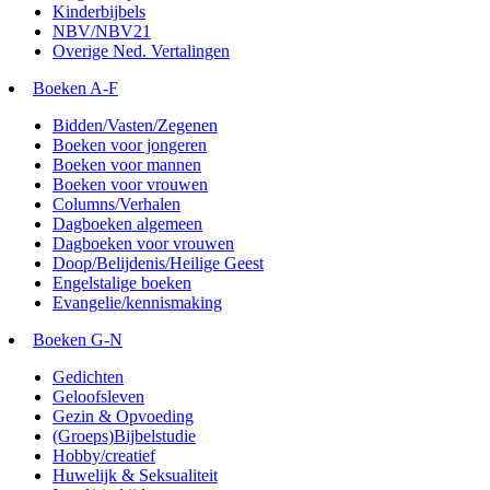
Kinderbijbels
NBV/NBV21
Overige Ned. Vertalingen
Boeken A-F
Bidden/Vasten/Zegenen
Boeken voor jongeren
Boeken voor mannen
Boeken voor vrouwen
Columns/Verhalen
Dagboeken algemeen
Dagboeken voor vrouwen
Doop/Belijdenis/Heilige Geest
Engelstalige boeken
Evangelie/kennismaking
Boeken G-N
Gedichten
Geloofsleven
Gezin & Opvoeding
(Groeps)Bijbelstudie
Hobby/creatief
Huwelijk & Seksualiteit