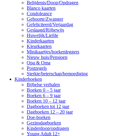
Belijdenis/Doop/Opdragen
Blanco kaarten
Condoleance
Geboorte/Zwanger
Gefeliciteerd/Verjaardag
Geslaagd/Rijbewijs
Huwelijk/Liefde
Kinderkaarten
Kleurkaarten
Minikaartjes/boekenleggers
Nieuw huis/Pensioen
Opa & Oma
Postzegels
Sterkte/beterschap/bemoediging
Kinderboeken
Bijbelse verhalen
Boeken 0 – 5 jaar
Boeken 6 – 9 jaar
Boeken 10 – 12 jaar
Dagboeken tot 12 jaar
Dagboeken 12 – 20 jaar
Doe-boeken
Gezinsdagboeken
Kinderdoop/opdragen
Young Adult 12+