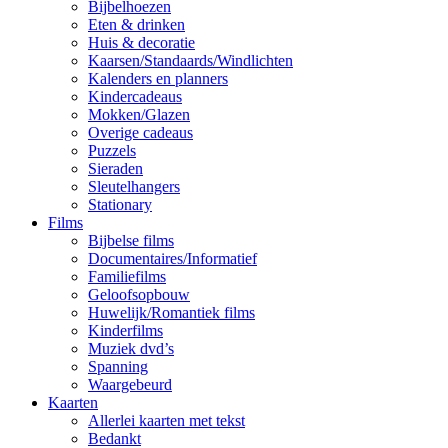
Bijbelhoezen
Eten & drinken
Huis & decoratie
Kaarsen/Standaards/Windlichten
Kalenders en planners
Kindercadeaus
Mokken/Glazen
Overige cadeaus
Puzzels
Sieraden
Sleutelhangers
Stationary
Films
Bijbelse films
Documentaires/Informatief
Familiefilms
Geloofsopbouw
Huwelijk/Romantiek films
Kinderfilms
Muziek dvd’s
Spanning
Waargebeurd
Kaarten
Allerlei kaarten met tekst
Bedankt