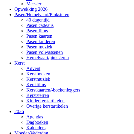
Meester
Opwekking 2026
Pasen/Hemelvaart/Pinksteren
40 dagentijd
Pasen cadeaus
Pasen films
Pasen kaarten
Pasen kinderen
Pasen muziek
Pasen volwassenen
Hemelvaart/pinksteren
Kerst
Advent
Kerstboeken
Kerstmuziek
Kerstfilms
Kerstkaarten/-boekenleggers
Kerststerren
Kinderkerstartikelen
Overige kerstartikelen
2026
Agendas
Dagboeken
Kalenders
Moeder/Vaderdag