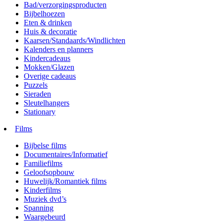
Bad/verzorgingsproducten
Bijbelhoezen
Eten & drinken
Huis & decoratie
Kaarsen/Standaards/Windlichten
Kalenders en planners
Kindercadeaus
Mokken/Glazen
Overige cadeaus
Puzzels
Sieraden
Sleutelhangers
Stationary
Films
Bijbelse films
Documentaires/Informatief
Familiefilms
Geloofsopbouw
Huwelijk/Romantiek films
Kinderfilms
Muziek dvd’s
Spanning
Waargebeurd