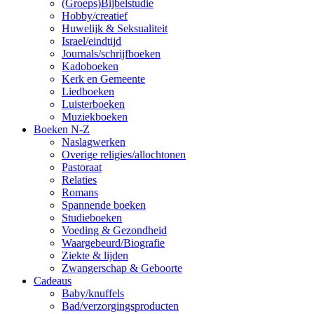
(Groeps)Bijbelstudie
Hobby/creatief
Huwelijk & Seksualiteit
Israel/eindtijd
Journals/schrijfboeken
Kadoboeken
Kerk en Gemeente
Liedboeken
Luisterboeken
Muziekboeken
Boeken N-Z
Naslagwerken
Overige religies/allochtonen
Pastoraat
Relaties
Romans
Spannende boeken
Studieboeken
Voeding & Gezondheid
Waargebeurd/Biografie
Ziekte & lijden
Zwangerschap & Geboorte
Cadeaus
Baby/knuffels
Bad/verzorgingsproducten