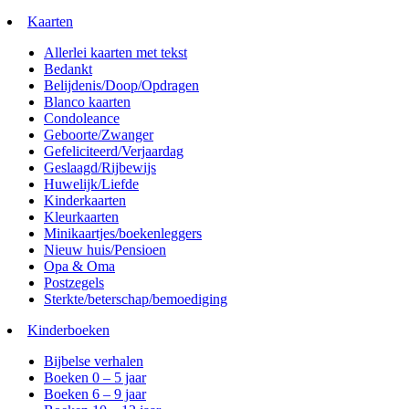
Kaarten
Allerlei kaarten met tekst
Bedankt
Belijdenis/Doop/Opdragen
Blanco kaarten
Condoleance
Geboorte/Zwanger
Gefeliciteerd/Verjaardag
Geslaagd/Rijbewijs
Huwelijk/Liefde
Kinderkaarten
Kleurkaarten
Minikaartjes/boekenleggers
Nieuw huis/Pensioen
Opa & Oma
Postzegels
Sterkte/beterschap/bemoediging
Kinderboeken
Bijbelse verhalen
Boeken 0 – 5 jaar
Boeken 6 – 9 jaar