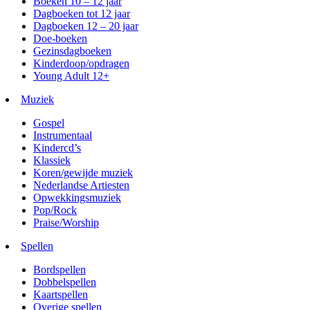
Boeken 10 – 12 jaar
Dagboeken tot 12 jaar
Dagboeken 12 – 20 jaar
Doe-boeken
Gezinsdagboeken
Kinderdoop/opdragen
Young Adult 12+
Muziek
Gospel
Instrumentaal
Kindercd’s
Klassiek
Koren/gewijde muziek
Nederlandse Artiesten
Opwekkingsmuziek
Pop/Rock
Praise/Worship
Spellen
Bordspellen
Dobbelspellen
Kaartspellen
Overige spellen