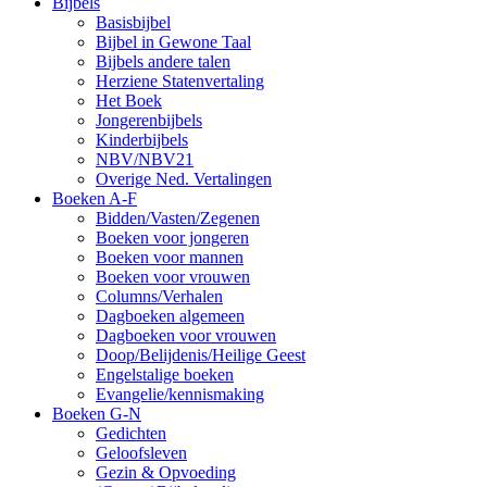
Bijbels
Basisbijbel
Bijbel in Gewone Taal
Bijbels andere talen
Herziene Statenvertaling
Het Boek
Jongerenbijbels
Kinderbijbels
NBV/NBV21
Overige Ned. Vertalingen
Boeken A-F
Bidden/Vasten/Zegenen
Boeken voor jongeren
Boeken voor mannen
Boeken voor vrouwen
Columns/Verhalen
Dagboeken algemeen
Dagboeken voor vrouwen
Doop/Belijdenis/Heilige Geest
Engelstalige boeken
Evangelie/kennismaking
Boeken G-N
Gedichten
Geloofsleven
Gezin & Opvoeding