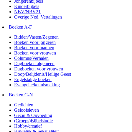
Jongerenbijbels
Kinderbijbels
NBV/NBV21
Overige Ned. Vertalingen
Boeken A-F
Bidden/Vasten/Zegenen
Boeken voor jongeren
Boeken voor mannen
Boeken voor vrouwen
Columns/Verhalen
Dagboeken algemeen
Dagboeken voor vrouwen
Doop/Belijdenis/Heilige Geest
Engelstalige boeken
Evangelie/kennismaking
Boeken G-N
Gedichten
Geloofsleven
Gezin & Opvoeding
(Groeps)Bijbelstudie
Hobby/creatief
Huwelijk & Seksualiteit