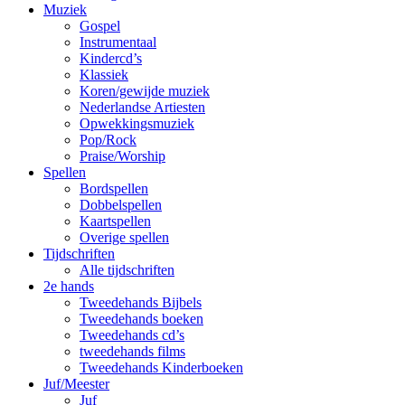
Muziek
Gospel
Instrumentaal
Kindercd’s
Klassiek
Koren/gewijde muziek
Nederlandse Artiesten
Opwekkingsmuziek
Pop/Rock
Praise/Worship
Spellen
Bordspellen
Dobbelspellen
Kaartspellen
Overige spellen
Tijdschriften
Alle tijdschriften
2e hands
Tweedehands Bijbels
Tweedehands boeken
Tweedehands cd’s
tweedehands films
Tweedehands Kinderboeken
Juf/Meester
Juf