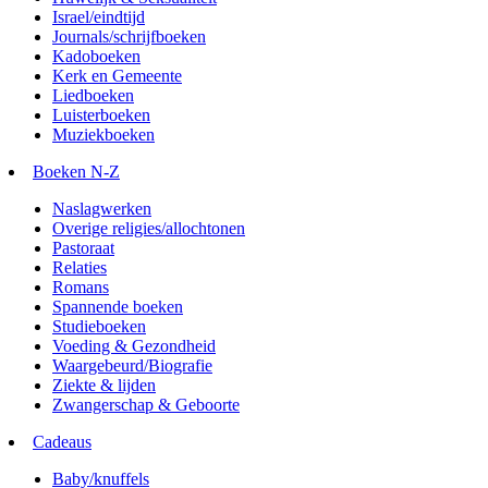
Israel/eindtijd
Journals/schrijfboeken
Kadoboeken
Kerk en Gemeente
Liedboeken
Luisterboeken
Muziekboeken
Boeken N-Z
Naslagwerken
Overige religies/allochtonen
Pastoraat
Relaties
Romans
Spannende boeken
Studieboeken
Voeding & Gezondheid
Waargebeurd/Biografie
Ziekte & lijden
Zwangerschap & Geboorte
Cadeaus
Baby/knuffels