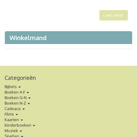
Lees meer
Winkelmand
Categorieën
Bijbels
Boeken A-F
Boeken G-N
Boeken N-Z
Cadeaus
Films
Kaarten
Kinderboeken
Muziek
Spellen