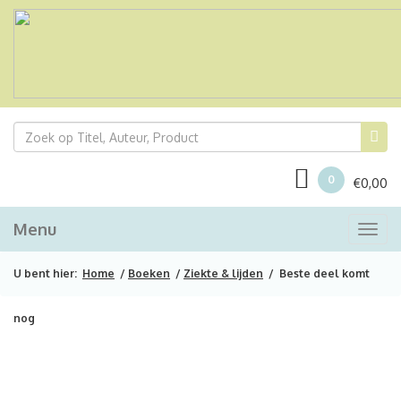
0
€
0,00
Menu
Togg
navi
U bent hier:
Home
/
Boeken
/
Ziekte & lijden
/ Beste deel komt
nog