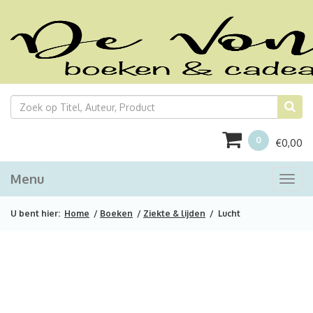
0
€
0,00
Menu
Togg
navi
U bent hier:
Home
/
Boeken
/
Ziekte & lijden
/ Lucht