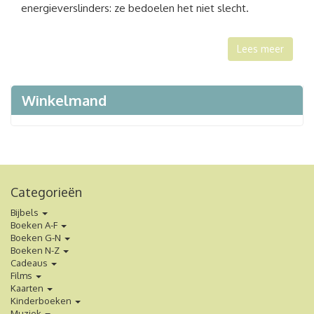
energieverslinders: ze bedoelen het niet slecht.
Lees meer
Winkelmand
Categorieën
Bijbels
Boeken A-F
Boeken G-N
Boeken N-Z
Cadeaus
Films
Kaarten
Kinderboeken
Muziek