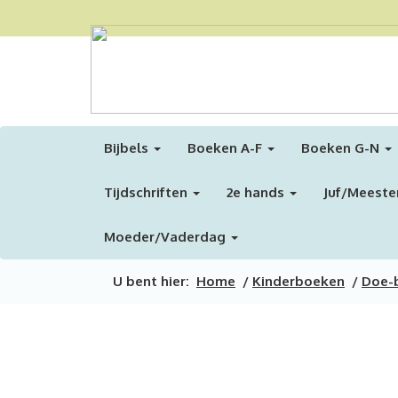
Bijbels
Boeken A-F
Boeken G-N
Tijdschriften
2e hands
Juf/Meeste
Moeder/Vaderdag
U bent hier:
Home
/
Kinderboeken
/
Doe-