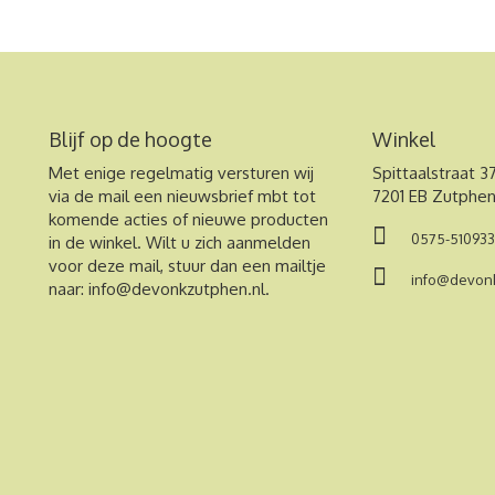
Blijf op de hoogte
Winkel
Met enige regelmatig versturen wij
Spittaalstraat 3
via de mail een nieuwsbrief mbt tot
7201 EB Zutphe
komende acties of nieuwe producten
0575-510933
in de winkel. Wilt u zich aanmelden
voor deze mail, stuur dan een mailtje
info@devonk
naar:
info@devonkzutphen.nl
.