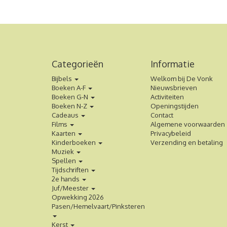
Categorieën
Informatie
Bijbels
Welkom bij De Vonk
Boeken A-F
Nieuwsbrieven
Boeken G-N
Activiteiten
Boeken N-Z
Openingstijden
Cadeaus
Contact
Films
Algemene voorwaarden
Kaarten
Privacybeleid
Kinderboeken
Verzending en betaling
Muziek
Spellen
Tijdschriften
2e hands
Juf/Meester
Opwekking 2026
Pasen/Hemelvaart/Pinksteren
Kerst