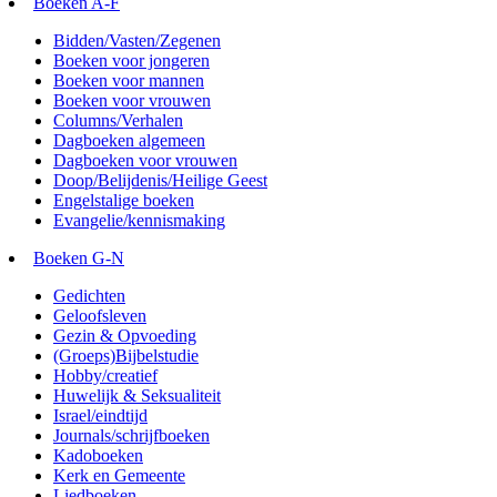
Boeken A-F
Bidden/Vasten/Zegenen
Boeken voor jongeren
Boeken voor mannen
Boeken voor vrouwen
Columns/Verhalen
Dagboeken algemeen
Dagboeken voor vrouwen
Doop/Belijdenis/Heilige Geest
Engelstalige boeken
Evangelie/kennismaking
Boeken G-N
Gedichten
Geloofsleven
Gezin & Opvoeding
(Groeps)Bijbelstudie
Hobby/creatief
Huwelijk & Seksualiteit
Israel/eindtijd
Journals/schrijfboeken
Kadoboeken
Kerk en Gemeente
Liedboeken