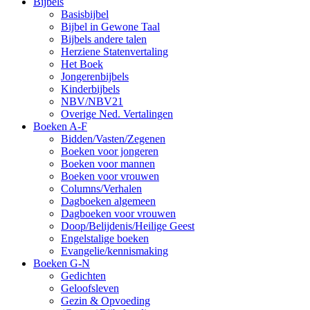
Bijbels
Basisbijbel
Bijbel in Gewone Taal
Bijbels andere talen
Herziene Statenvertaling
Het Boek
Jongerenbijbels
Kinderbijbels
NBV/NBV21
Overige Ned. Vertalingen
Boeken A-F
Bidden/Vasten/Zegenen
Boeken voor jongeren
Boeken voor mannen
Boeken voor vrouwen
Columns/Verhalen
Dagboeken algemeen
Dagboeken voor vrouwen
Doop/Belijdenis/Heilige Geest
Engelstalige boeken
Evangelie/kennismaking
Boeken G-N
Gedichten
Geloofsleven
Gezin & Opvoeding