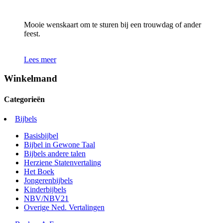
Mooie wenskaart om te sturen bij een trouwdag of ander
feest.
Lees meer
Winkelmand
Categorieën
Bijbels
Basisbijbel
Bijbel in Gewone Taal
Bijbels andere talen
Herziene Statenvertaling
Het Boek
Jongerenbijbels
Kinderbijbels
NBV/NBV21
Overige Ned. Vertalingen