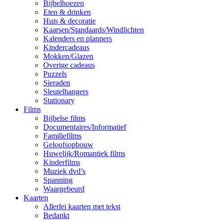
Bijbelhoezen
Eten & drinken
Huis & decoratie
Kaarsen/Standaards/Windlichten
Kalenders en planners
Kindercadeaus
Mokken/Glazen
Overige cadeaus
Puzzels
Sieraden
Sleutelhangers
Stationary
Films
Bijbelse films
Documentaires/Informatief
Familiefilms
Geloofsopbouw
Huwelijk/Romantiek films
Kinderfilms
Muziek dvd’s
Spanning
Waargebeurd
Kaarten
Allerlei kaarten met tekst
Bedankt