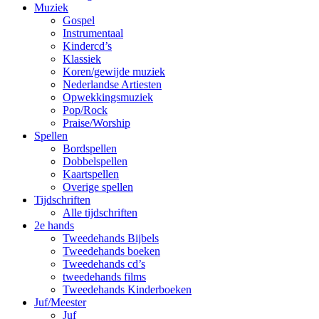
Muziek
Gospel
Instrumentaal
Kindercd’s
Klassiek
Koren/gewijde muziek
Nederlandse Artiesten
Opwekkingsmuziek
Pop/Rock
Praise/Worship
Spellen
Bordspellen
Dobbelspellen
Kaartspellen
Overige spellen
Tijdschriften
Alle tijdschriften
2e hands
Tweedehands Bijbels
Tweedehands boeken
Tweedehands cd’s
tweedehands films
Tweedehands Kinderboeken
Juf/Meester
Juf