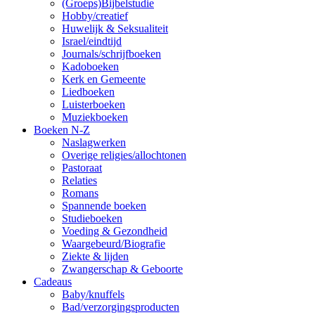
(Groeps)Bijbelstudie
Hobby/creatief
Huwelijk & Seksualiteit
Israel/eindtijd
Journals/schrijfboeken
Kadoboeken
Kerk en Gemeente
Liedboeken
Luisterboeken
Muziekboeken
Boeken N-Z
Naslagwerken
Overige religies/allochtonen
Pastoraat
Relaties
Romans
Spannende boeken
Studieboeken
Voeding & Gezondheid
Waargebeurd/Biografie
Ziekte & lijden
Zwangerschap & Geboorte
Cadeaus
Baby/knuffels
Bad/verzorgingsproducten