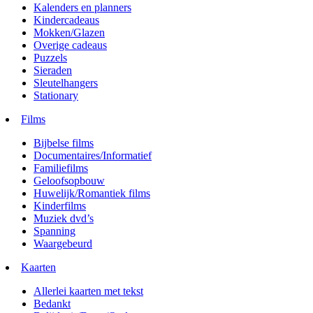
Kalenders en planners
Kindercadeaus
Mokken/Glazen
Overige cadeaus
Puzzels
Sieraden
Sleutelhangers
Stationary
Films
Bijbelse films
Documentaires/Informatief
Familiefilms
Geloofsopbouw
Huwelijk/Romantiek films
Kinderfilms
Muziek dvd’s
Spanning
Waargebeurd
Kaarten
Allerlei kaarten met tekst
Bedankt