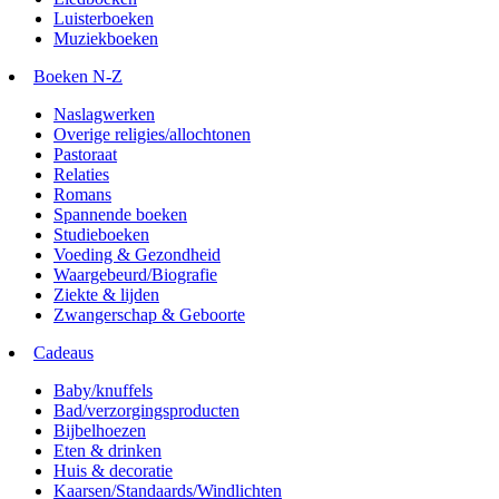
Luisterboeken
Muziekboeken
Boeken N-Z
Naslagwerken
Overige religies/allochtonen
Pastoraat
Relaties
Romans
Spannende boeken
Studieboeken
Voeding & Gezondheid
Waargebeurd/Biografie
Ziekte & lijden
Zwangerschap & Geboorte
Cadeaus
Baby/knuffels
Bad/verzorgingsproducten
Bijbelhoezen
Eten & drinken
Huis & decoratie
Kaarsen/Standaards/Windlichten