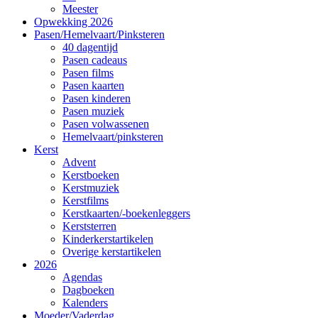
Meester
Opwekking 2026
Pasen/Hemelvaart/Pinksteren
40 dagentijd
Pasen cadeaus
Pasen films
Pasen kaarten
Pasen kinderen
Pasen muziek
Pasen volwassenen
Hemelvaart/pinksteren
Kerst
Advent
Kerstboeken
Kerstmuziek
Kerstfilms
Kerstkaarten/-boekenleggers
Kerststerren
Kinderkerstartikelen
Overige kerstartikelen
2026
Agendas
Dagboeken
Kalenders
Moeder/Vaderdag