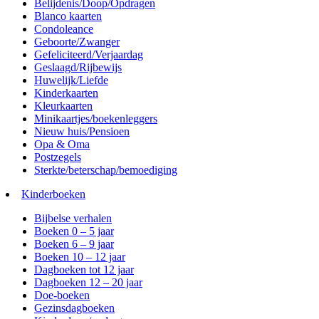
Belijdenis/Doop/Opdragen
Blanco kaarten
Condoleance
Geboorte/Zwanger
Gefeliciteerd/Verjaardag
Geslaagd/Rijbewijs
Huwelijk/Liefde
Kinderkaarten
Kleurkaarten
Minikaartjes/boekenleggers
Nieuw huis/Pensioen
Opa & Oma
Postzegels
Sterkte/beterschap/bemoediging
Kinderboeken
Bijbelse verhalen
Boeken 0 – 5 jaar
Boeken 6 – 9 jaar
Boeken 10 – 12 jaar
Dagboeken tot 12 jaar
Dagboeken 12 – 20 jaar
Doe-boeken
Gezinsdagboeken