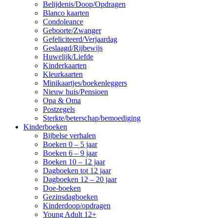
Belijdenis/Doop/Opdragen
Blanco kaarten
Condoleance
Geboorte/Zwanger
Gefeliciteerd/Verjaardag
Geslaagd/Rijbewijs
Huwelijk/Liefde
Kinderkaarten
Kleurkaarten
Minikaartjes/boekenleggers
Nieuw huis/Pensioen
Opa & Oma
Postzegels
Sterkte/beterschap/bemoediging
Kinderboeken
Bijbelse verhalen
Boeken 0 – 5 jaar
Boeken 6 – 9 jaar
Boeken 10 – 12 jaar
Dagboeken tot 12 jaar
Dagboeken 12 – 20 jaar
Doe-boeken
Gezinsdagboeken
Kinderdoop/opdragen
Young Adult 12+