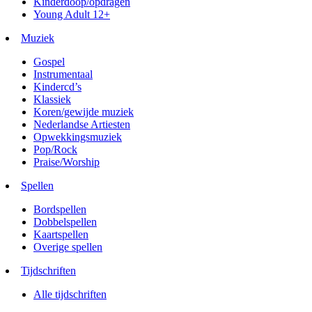
Kinderdoop/opdragen
Young Adult 12+
Muziek
Gospel
Instrumentaal
Kindercd’s
Klassiek
Koren/gewijde muziek
Nederlandse Artiesten
Opwekkingsmuziek
Pop/Rock
Praise/Worship
Spellen
Bordspellen
Dobbelspellen
Kaartspellen
Overige spellen
Tijdschriften
Alle tijdschriften