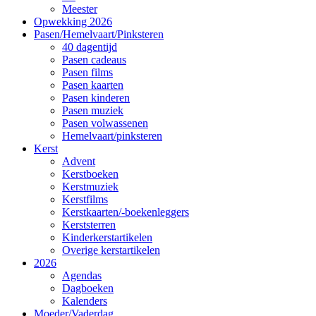
Meester
Opwekking 2026
Pasen/Hemelvaart/Pinksteren
40 dagentijd
Pasen cadeaus
Pasen films
Pasen kaarten
Pasen kinderen
Pasen muziek
Pasen volwassenen
Hemelvaart/pinksteren
Kerst
Advent
Kerstboeken
Kerstmuziek
Kerstfilms
Kerstkaarten/-boekenleggers
Kerststerren
Kinderkerstartikelen
Overige kerstartikelen
2026
Agendas
Dagboeken
Kalenders
Moeder/Vaderdag