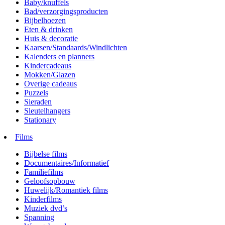
Baby/knuffels
Bad/verzorgingsproducten
Bijbelhoezen
Eten & drinken
Huis & decoratie
Kaarsen/Standaards/Windlichten
Kalenders en planners
Kindercadeaus
Mokken/Glazen
Overige cadeaus
Puzzels
Sieraden
Sleutelhangers
Stationary
Films
Bijbelse films
Documentaires/Informatief
Familiefilms
Geloofsopbouw
Huwelijk/Romantiek films
Kinderfilms
Muziek dvd’s
Spanning