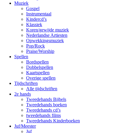
Muziek
Gospel
Instrumentaal
Kindercd’s
Klassiek
Koren/gewijde muziek
Nederlandse Artiesten
Opwekkingsmuziek
Pop/Rock
Praise/Worship
Spellen
Bordspellen
Dobbelspellen
Kaartspellen
Overige spellen
Tijdschriften
Alle tijdschriften
2e hands
Tweedehands Bijbels
Tweedehands boeken
Tweedehands cd’s
tweedehands films
Tweedehands Kinderboeken
Juf/Meester
Juf