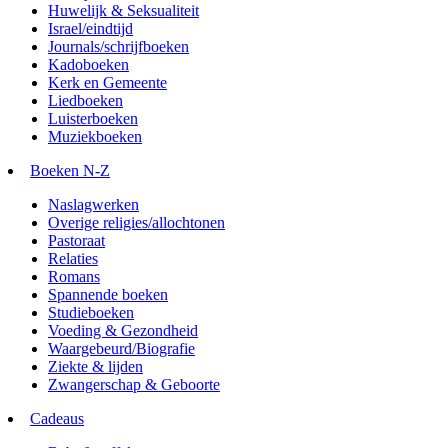
Huwelijk & Seksualiteit
Israel/eindtijd
Journals/schrijfboeken
Kadoboeken
Kerk en Gemeente
Liedboeken
Luisterboeken
Muziekboeken
Boeken N-Z
Naslagwerken
Overige religies/allochtonen
Pastoraat
Relaties
Romans
Spannende boeken
Studieboeken
Voeding & Gezondheid
Waargebeurd/Biografie
Ziekte & lijden
Zwangerschap & Geboorte
Cadeaus