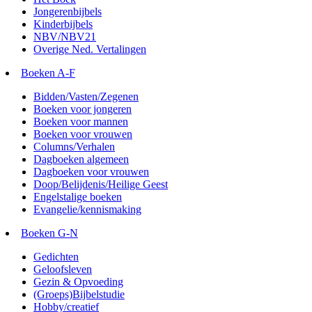
Jongerenbijbels
Kinderbijbels
NBV/NBV21
Overige Ned. Vertalingen
Boeken A-F
Bidden/Vasten/Zegenen
Boeken voor jongeren
Boeken voor mannen
Boeken voor vrouwen
Columns/Verhalen
Dagboeken algemeen
Dagboeken voor vrouwen
Doop/Belijdenis/Heilige Geest
Engelstalige boeken
Evangelie/kennismaking
Boeken G-N
Gedichten
Geloofsleven
Gezin & Opvoeding
(Groeps)Bijbelstudie
Hobby/creatief