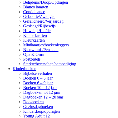
Belijdenis/Doop/Opdragen
Blanco kaarten
Condoleance
Geboorte/Zwanger
Gefeliciteerd/Verjaardag
Geslaagd/Rijbewijs
Huwelijk/Liefde
Kinderkaarten
Kleurkaarten
Minikaartjes/boekenleggers
Nieuw huis/Pensioen
Opa & Oma
Postzegels
Sterkte/beterschap/bemoediging
Kinderboeken
Bijbelse verhalen
Boeken 0 – 5 jaar
Boeken 6 – 9 jaar
Boeken 10 – 12 jaar
Dagboeken tot 12 jaar
Dagboeken 12 – 20 jaar
Doe-boeken
Gezinsdagboeken
Kinderdoop/opdragen
Young Adult 12+