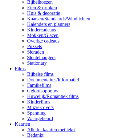
Bijbelhoezen
Eten & drinken
Huis & decoratie
Kaarsen/Standaards/Windlichten
Kalenders en planners
Kindercadeaus
Mokken/Glazen
Overige cadeaus
Puzzels
Sieraden
Sleutelhangers
Stationary
Films
Bijbelse films
Documentaires/Informatief
Familiefilms
Geloofsopbouw
Huwelijk/Romantiek films
Kinderfilms
Muziek dvd’s
Spanning
Waargebeurd
Kaarten
Allerlei kaarten met tekst
Bedankt