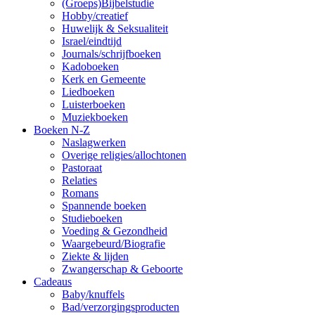
(Groeps)Bijbelstudie
Hobby/creatief
Huwelijk & Seksualiteit
Israel/eindtijd
Journals/schrijfboeken
Kadoboeken
Kerk en Gemeente
Liedboeken
Luisterboeken
Muziekboeken
Boeken N-Z
Naslagwerken
Overige religies/allochtonen
Pastoraat
Relaties
Romans
Spannende boeken
Studieboeken
Voeding & Gezondheid
Waargebeurd/Biografie
Ziekte & lijden
Zwangerschap & Geboorte
Cadeaus
Baby/knuffels
Bad/verzorgingsproducten