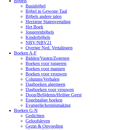
Bijbels
Basisbijbel
Bijbel in Gewone Taal
Bijbels andere talen
Herziene Statenvertaling
Het Boek
Jongerenbijbels
Kinderbijbels
NBV/NBV21
Overige Ned. Vertalingen
Boeken A-F
Bidden/Vasten/Zegenen
Boeken voor jongeren
Boeken voor mannen
Boeken voor vrouwen
Columns/Verhalen
Dagboeken algemeen
Dagboeken voor vrouwen
Doop/Belijdenis/Heilige Geest
Engelstalige boeken
Evangelie/kennismaking
Boeken G-N
Gedichten
Geloofsleven
Gezin & Opvoeding