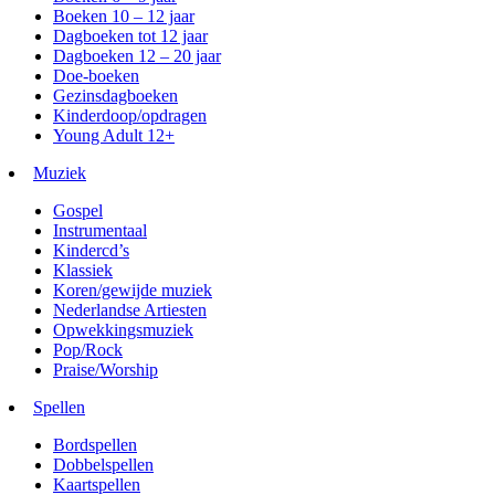
Boeken 10 – 12 jaar
Dagboeken tot 12 jaar
Dagboeken 12 – 20 jaar
Doe-boeken
Gezinsdagboeken
Kinderdoop/opdragen
Young Adult 12+
Muziek
Gospel
Instrumentaal
Kindercd’s
Klassiek
Koren/gewijde muziek
Nederlandse Artiesten
Opwekkingsmuziek
Pop/Rock
Praise/Worship
Spellen
Bordspellen
Dobbelspellen
Kaartspellen