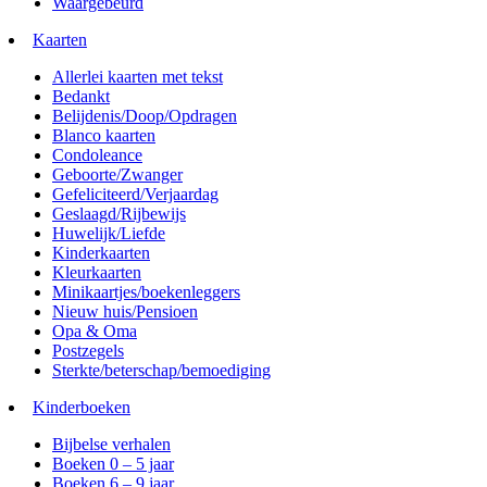
Waargebeurd
Kaarten
Allerlei kaarten met tekst
Bedankt
Belijdenis/Doop/Opdragen
Blanco kaarten
Condoleance
Geboorte/Zwanger
Gefeliciteerd/Verjaardag
Geslaagd/Rijbewijs
Huwelijk/Liefde
Kinderkaarten
Kleurkaarten
Minikaartjes/boekenleggers
Nieuw huis/Pensioen
Opa & Oma
Postzegels
Sterkte/beterschap/bemoediging
Kinderboeken
Bijbelse verhalen
Boeken 0 – 5 jaar
Boeken 6 – 9 jaar