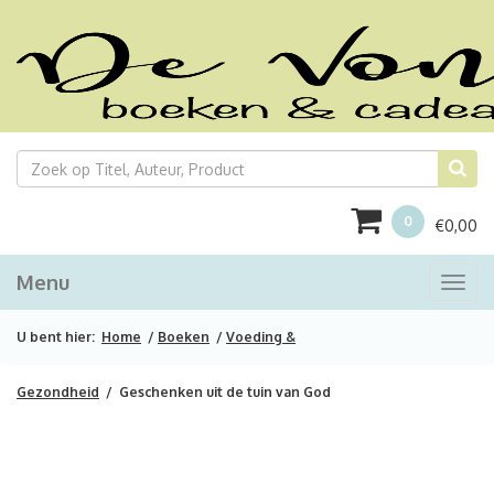
0
€
0,00
Menu
Togg
navi
U bent hier:
Home
/
Boeken
/
Voeding &
Gezondheid
/ Geschenken uit de tuin van God