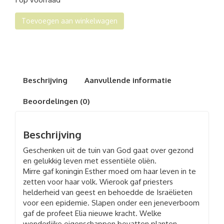
Geschenken
Toevoegen aan winkelwagen
uit
de
tuin
van
God
aantal
Beschrijving
Aanvullende informatie
Beoordelingen (0)
Beschrijving
Geschenken uit de tuin van God gaat over gezond
en gelukkig leven met essentiële oliën.
Mirre gaf koningin Esther moed om haar leven in te
zetten voor haar volk. Wierook gaf priesters
helderheid van geest en behoedde de Israëlieten
voor een epidemie. Slapen onder een jeneverboom
gaf de profeet Elia nieuwe kracht. Welke
wonderlijke eigenschappen bevatten planten,