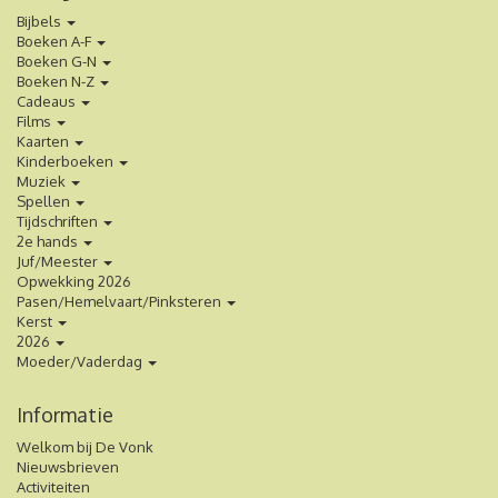
Bijbels
Boeken A-F
Boeken G-N
Boeken N-Z
Cadeaus
Films
Kaarten
Kinderboeken
Muziek
Spellen
Tijdschriften
2e hands
Juf/Meester
Opwekking 2026
Pasen/Hemelvaart/Pinksteren
Kerst
2026
Moeder/Vaderdag
Informatie
Welkom bij De Vonk
Nieuwsbrieven
Activiteiten