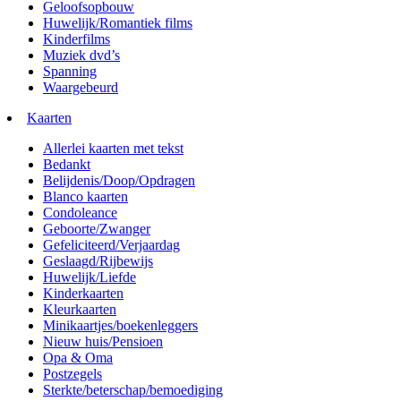
Geloofsopbouw
Huwelijk/Romantiek films
Kinderfilms
Muziek dvd’s
Spanning
Waargebeurd
Kaarten
Allerlei kaarten met tekst
Bedankt
Belijdenis/Doop/Opdragen
Blanco kaarten
Condoleance
Geboorte/Zwanger
Gefeliciteerd/Verjaardag
Geslaagd/Rijbewijs
Huwelijk/Liefde
Kinderkaarten
Kleurkaarten
Minikaartjes/boekenleggers
Nieuw huis/Pensioen
Opa & Oma
Postzegels
Sterkte/beterschap/bemoediging