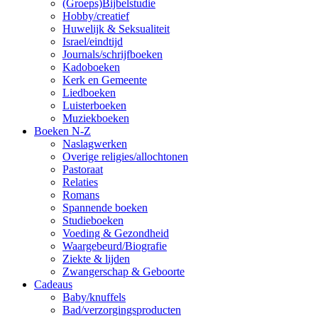
(Groeps)Bijbelstudie
Hobby/creatief
Huwelijk & Seksualiteit
Israel/eindtijd
Journals/schrijfboeken
Kadoboeken
Kerk en Gemeente
Liedboeken
Luisterboeken
Muziekboeken
Boeken N-Z
Naslagwerken
Overige religies/allochtonen
Pastoraat
Relaties
Romans
Spannende boeken
Studieboeken
Voeding & Gezondheid
Waargebeurd/Biografie
Ziekte & lijden
Zwangerschap & Geboorte
Cadeaus
Baby/knuffels
Bad/verzorgingsproducten