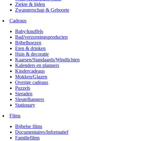
Ziekte & lijden
Zwangerschap & Geboorte
Cadeaus
Baby/knuffels
Bad/verzorgingsproducten
Bijbelhoezen
Eten & drinken
Huis & decoratie
Kaarsen/Standaards/Windlichten
Kalenders en planners
Kindercadeaus
Mokken/Glazen
Overige cadeaus
Puzzels
Sieraden
Sleutelhangers
Stationary
Films
Bijbelse films
Documentaires/Informatief
Familiefilms