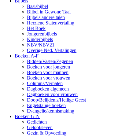
Bijbels
Basisbijbel
Bijbel in Gewone Taal
Bijbels andere talen
Herziene Statenvertaling
Het Boek
Jongerenbijbels
Kinderbijbels
NBV/NBV21
Overige Ned. Vertalingen
Boeken A-F
Bidden/Vasten/Zegenen
Boeken voor jongeren
Boeken voor mannen
Boeken voor vrouwen
Columns/Verhalen
Dagboeken algemeen
Dagboeken voor vrouwen
Doop/Belijdenis/Heilige Geest
Engelstalige boeken
Evangelie/kennismaking
Boeken G-N
Gedichten
Geloofsleven
Gezin & Opvoeding