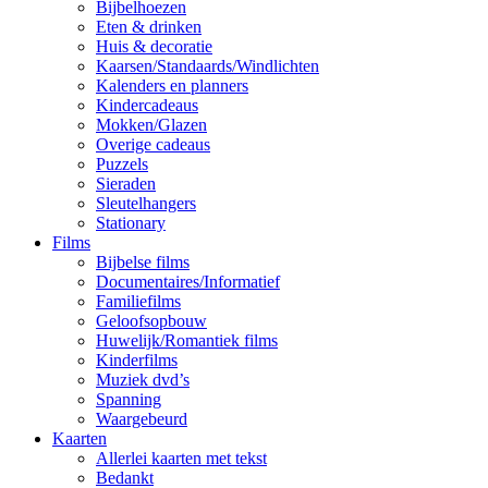
Bijbelhoezen
Eten & drinken
Huis & decoratie
Kaarsen/Standaards/Windlichten
Kalenders en planners
Kindercadeaus
Mokken/Glazen
Overige cadeaus
Puzzels
Sieraden
Sleutelhangers
Stationary
Films
Bijbelse films
Documentaires/Informatief
Familiefilms
Geloofsopbouw
Huwelijk/Romantiek films
Kinderfilms
Muziek dvd’s
Spanning
Waargebeurd
Kaarten
Allerlei kaarten met tekst
Bedankt