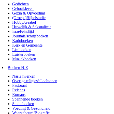
Gedichten
Geloofsleven
Gezin & Opvoeding
(Groeps)Bijbelstudie
Hobby/creatief
Huwelijk & Seksualiteit
Israel/eindtijd
Journals/schrijfboeken
Kadoboeken
Kerk en Gemeente
Liedboeken
Luisterboeken
Muziekboeken
Boeken N-Z
Naslagwerken
Overige religies/allochtonen
Pastoraat
Relaties
Romans
Spannende boeken
Studieboeken
Voeding & Gezondheid
Waargebeurd/Biografie