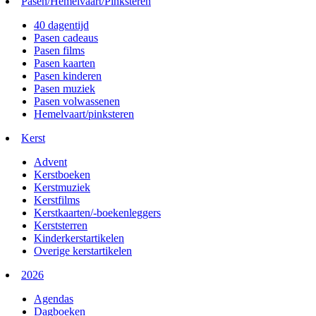
Pasen/Hemelvaart/Pinksteren
40 dagentijd
Pasen cadeaus
Pasen films
Pasen kaarten
Pasen kinderen
Pasen muziek
Pasen volwassenen
Hemelvaart/pinksteren
Kerst
Advent
Kerstboeken
Kerstmuziek
Kerstfilms
Kerstkaarten/-boekenleggers
Kerststerren
Kinderkerstartikelen
Overige kerstartikelen
2026
Agendas
Dagboeken