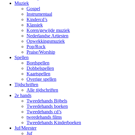
Muziek
Gospel
Instrumentaal
Kindercd’s
Klassiek
Koren/gewijde muziek
Nederlandse Artiesten
Opwekkingsmuziek
Pop/Rock
Praise/Worship
Spellen
Bordspellen
Dobbelspellen
Kaartspellen
Overige spellen
Tijdschriften
Alle tijdschriften
2e hands
Tweedehands Bijbels
Tweedehands boeken
Tweedehands cd’s
tweedehands films
Tweedehands Kinderboeken
Juf/Meester
Juf