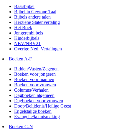
Basisbijbel
Bijbel in Gewone Taal
Bijbels andere talen
Herziene Statenvertaling
Het Boek
Jongerenbijbels
Kinderbijbels
NBV/NBV21
Overige Ned. Vertalingen
Boeken A-F
Bidden/Vasten/Zegenen
Boeken voor jongeren
Boeken voor mannen
Boeken voor vrouwen
Columns/Verhalen
Dagboeken algemeen
Dagboeken voor vrouwen
Doop/Belijdenis/Heilige Geest
Engelstalige boeken
Evangelie/kennismaking
Boeken G-N