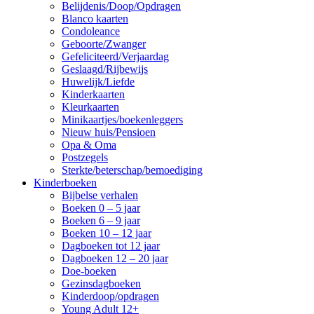
Belijdenis/Doop/Opdragen
Blanco kaarten
Condoleance
Geboorte/Zwanger
Gefeliciteerd/Verjaardag
Geslaagd/Rijbewijs
Huwelijk/Liefde
Kinderkaarten
Kleurkaarten
Minikaartjes/boekenleggers
Nieuw huis/Pensioen
Opa & Oma
Postzegels
Sterkte/beterschap/bemoediging
Kinderboeken
Bijbelse verhalen
Boeken 0 – 5 jaar
Boeken 6 – 9 jaar
Boeken 10 – 12 jaar
Dagboeken tot 12 jaar
Dagboeken 12 – 20 jaar
Doe-boeken
Gezinsdagboeken
Kinderdoop/opdragen
Young Adult 12+