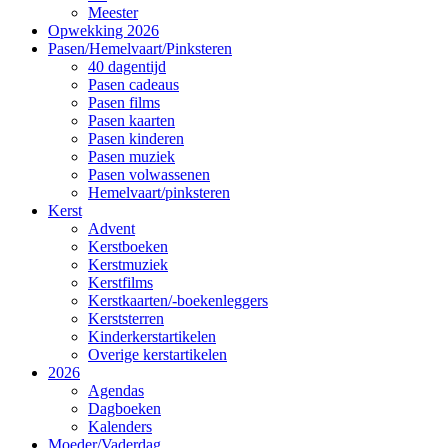
Meester
Opwekking 2026
Pasen/Hemelvaart/Pinksteren
40 dagentijd
Pasen cadeaus
Pasen films
Pasen kaarten
Pasen kinderen
Pasen muziek
Pasen volwassenen
Hemelvaart/pinksteren
Kerst
Advent
Kerstboeken
Kerstmuziek
Kerstfilms
Kerstkaarten/-boekenleggers
Kerststerren
Kinderkerstartikelen
Overige kerstartikelen
2026
Agendas
Dagboeken
Kalenders
Moeder/Vaderdag