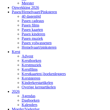
Meester
Opwekking 2026
Pasen/Hemelvaart/Pinksteren
40 dagentijd
Pasen cadeaus
Pasen films
Pasen kaarten
Pasen kinderen
Pasen muziek
Pasen volwassenen
Hemelvaart/pinksteren
Kerst
Advent
Kerstboeken
Kerstmuziek
Kerstfilms
Kerstkaarten/-boekenleggers
Kerststerren
Kinderkerstartikelen
Overige kerstartikelen
2026
Agendas
Dagboeken
Kalenders
Moeder/Vaderdag