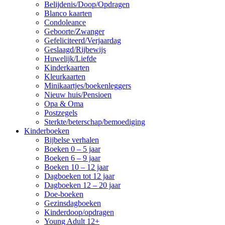
Belijdenis/Doop/Opdragen
Blanco kaarten
Condoleance
Geboorte/Zwanger
Gefeliciteerd/Verjaardag
Geslaagd/Rijbewijs
Huwelijk/Liefde
Kinderkaarten
Kleurkaarten
Minikaartjes/boekenleggers
Nieuw huis/Pensioen
Opa & Oma
Postzegels
Sterkte/beterschap/bemoediging
Kinderboeken
Bijbelse verhalen
Boeken 0 – 5 jaar
Boeken 6 – 9 jaar
Boeken 10 – 12 jaar
Dagboeken tot 12 jaar
Dagboeken 12 – 20 jaar
Doe-boeken
Gezinsdagboeken
Kinderdoop/opdragen
Young Adult 12+