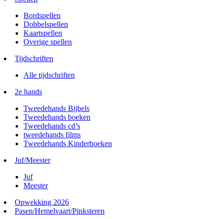
Bordspellen
Dobbelspellen
Kaartspellen
Overige spellen
Tijdschriften
Alle tijdschriften
2e hands
Tweedehands Bijbels
Tweedehands boeken
Tweedehands cd’s
tweedehands films
Tweedehands Kinderboeken
Juf/Meester
Juf
Meester
Opwekking 2026
Pasen/Hemelvaart/Pinksteren