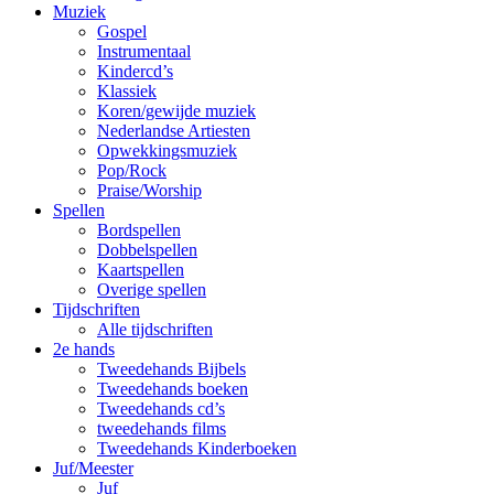
Muziek
Gospel
Instrumentaal
Kindercd’s
Klassiek
Koren/gewijde muziek
Nederlandse Artiesten
Opwekkingsmuziek
Pop/Rock
Praise/Worship
Spellen
Bordspellen
Dobbelspellen
Kaartspellen
Overige spellen
Tijdschriften
Alle tijdschriften
2e hands
Tweedehands Bijbels
Tweedehands boeken
Tweedehands cd’s
tweedehands films
Tweedehands Kinderboeken
Juf/Meester
Juf