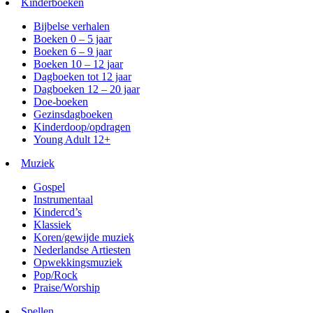
Kinderboeken
Bijbelse verhalen
Boeken 0 – 5 jaar
Boeken 6 – 9 jaar
Boeken 10 – 12 jaar
Dagboeken tot 12 jaar
Dagboeken 12 – 20 jaar
Doe-boeken
Gezinsdagboeken
Kinderdoop/opdragen
Young Adult 12+
Muziek
Gospel
Instrumentaal
Kindercd’s
Klassiek
Koren/gewijde muziek
Nederlandse Artiesten
Opwekkingsmuziek
Pop/Rock
Praise/Worship
Spellen