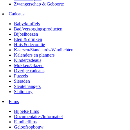
Zwangerschap & Geboorte
Cadeaus
Baby/knuffels
Bad/verzorgingsproducten
Bijbelhoezen
Eten & drinken
Huis & decoratie
Kaarsen/Standaards/Windlichten
Kalenders en planners
Kindercadeaus
Mokken/Glazen
Overige cadeaus
Puzzels
Sieraden
Sleutelhangers
Stationary
Films
Bijbelse films
Documentaires/Informatief
Familiefilms
Geloofsopbouw