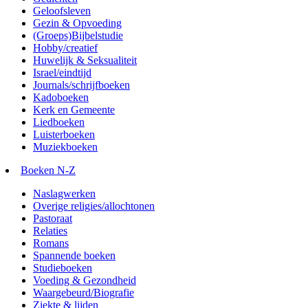
Geloofsleven
Gezin & Opvoeding
(Groeps)Bijbelstudie
Hobby/creatief
Huwelijk & Seksualiteit
Israel/eindtijd
Journals/schrijfboeken
Kadoboeken
Kerk en Gemeente
Liedboeken
Luisterboeken
Muziekboeken
Boeken N-Z
Naslagwerken
Overige religies/allochtonen
Pastoraat
Relaties
Romans
Spannende boeken
Studieboeken
Voeding & Gezondheid
Waargebeurd/Biografie
Ziekte & lijden