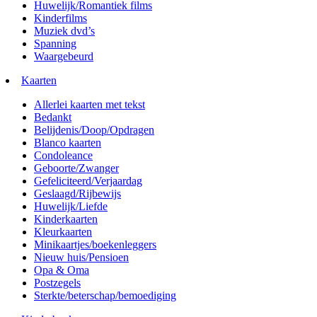
Huwelijk/Romantiek films
Kinderfilms
Muziek dvd’s
Spanning
Waargebeurd
Kaarten
Allerlei kaarten met tekst
Bedankt
Belijdenis/Doop/Opdragen
Blanco kaarten
Condoleance
Geboorte/Zwanger
Gefeliciteerd/Verjaardag
Geslaagd/Rijbewijs
Huwelijk/Liefde
Kinderkaarten
Kleurkaarten
Minikaartjes/boekenleggers
Nieuw huis/Pensioen
Opa & Oma
Postzegels
Sterkte/beterschap/bemoediging