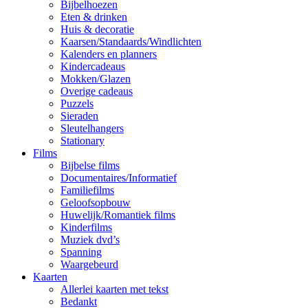
Bijbelhoezen
Eten & drinken
Huis & decoratie
Kaarsen/Standaards/Windlichten
Kalenders en planners
Kindercadeaus
Mokken/Glazen
Overige cadeaus
Puzzels
Sieraden
Sleutelhangers
Stationary
Films
Bijbelse films
Documentaires/Informatief
Familiefilms
Geloofsopbouw
Huwelijk/Romantiek films
Kinderfilms
Muziek dvd’s
Spanning
Waargebeurd
Kaarten
Allerlei kaarten met tekst
Bedankt