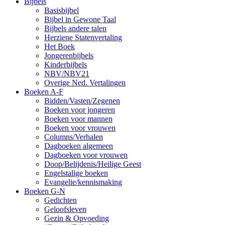
Bijbels
Basisbijbel
Bijbel in Gewone Taal
Bijbels andere talen
Herziene Statenvertaling
Het Boek
Jongerenbijbels
Kinderbijbels
NBV/NBV21
Overige Ned. Vertalingen
Boeken A-F
Bidden/Vasten/Zegenen
Boeken voor jongeren
Boeken voor mannen
Boeken voor vrouwen
Columns/Verhalen
Dagboeken algemeen
Dagboeken voor vrouwen
Doop/Belijdenis/Heilige Geest
Engelstalige boeken
Evangelie/kennismaking
Boeken G-N
Gedichten
Geloofsleven
Gezin & Opvoeding