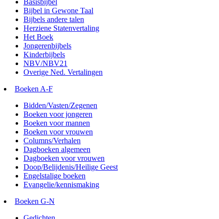
Basisbijbel
Bijbel in Gewone Taal
Bijbels andere talen
Herziene Statenvertaling
Het Boek
Jongerenbijbels
Kinderbijbels
NBV/NBV21
Overige Ned. Vertalingen
Boeken A-F
Bidden/Vasten/Zegenen
Boeken voor jongeren
Boeken voor mannen
Boeken voor vrouwen
Columns/Verhalen
Dagboeken algemeen
Dagboeken voor vrouwen
Doop/Belijdenis/Heilige Geest
Engelstalige boeken
Evangelie/kennismaking
Boeken G-N
Gedichten