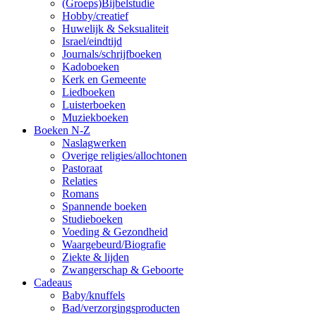
(Groeps)Bijbelstudie
Hobby/creatief
Huwelijk & Seksualiteit
Israel/eindtijd
Journals/schrijfboeken
Kadoboeken
Kerk en Gemeente
Liedboeken
Luisterboeken
Muziekboeken
Boeken N-Z
Naslagwerken
Overige religies/allochtonen
Pastoraat
Relaties
Romans
Spannende boeken
Studieboeken
Voeding & Gezondheid
Waargebeurd/Biografie
Ziekte & lijden
Zwangerschap & Geboorte
Cadeaus
Baby/knuffels
Bad/verzorgingsproducten