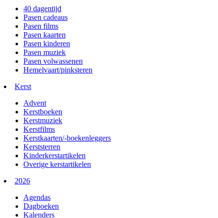
40 dagentijd
Pasen cadeaus
Pasen films
Pasen kaarten
Pasen kinderen
Pasen muziek
Pasen volwassenen
Hemelvaart/pinksteren
Kerst
Advent
Kerstboeken
Kerstmuziek
Kerstfilms
Kerstkaarten/-boekenleggers
Kerststerren
Kinderkerstartikelen
Overige kerstartikelen
2026
Agendas
Dagboeken
Kalenders