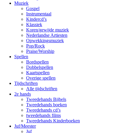
Muziek
Gospel
Instrumentaal
Kindercd’s
Klassiek
Koren/gewijde muziek
Nederlandse Artiesten
Opwekkingsmuziek
Pop/Rock
Praise/Worship
Spellen
Bordspellen
Dobbelspellen
Kaartspellen
Overige spellen
Tijdschriften
Alle tijdschriften
2e hands
Tweedehands Bijbels
Tweedehands boeken
Tweedehands cd’s
tweedehands films
Tweedehands Kinderboeken
Juf/Meester
Juf