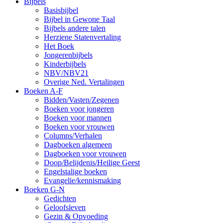
Bijbels
Basisbijbel
Bijbel in Gewone Taal
Bijbels andere talen
Herziene Statenvertaling
Het Boek
Jongerenbijbels
Kinderbijbels
NBV/NBV21
Overige Ned. Vertalingen
Boeken A-F
Bidden/Vasten/Zegenen
Boeken voor jongeren
Boeken voor mannen
Boeken voor vrouwen
Columns/Verhalen
Dagboeken algemeen
Dagboeken voor vrouwen
Doop/Belijdenis/Heilige Geest
Engelstalige boeken
Evangelie/kennismaking
Boeken G-N
Gedichten
Geloofsleven
Gezin & Opvoeding