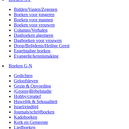
Bidden/Vasten/Zegenen
Boeken voor jongeren
Boeken voor mannen
Boeken voor vrouwen
Columns/Verhalen
Dagboeken algemeen
Dagboeken voor vrouwen
Doop/Belijdenis/Heilige Geest
Engelstalige boeken
Evangelie/kennismaking
Boeken G-N
Gedichten
Geloofsleven
Gezin & Opvoeding
(Groeps)Bijbelstudie
Hobby/creatief
Huwelijk & Seksualiteit
Israel/eindtijd
Journals/schrijfboeken
Kadoboeken
Kerk en Gemeente
Liedboeken