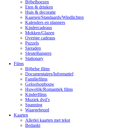
Bijbelhoezen
Eten & drinken
Huis & decoratie
Kaarsen/Standaards/Windlichten
Kalenders en planners
Kindercadeaus
Mokken/Glazen
Overige cadeaus
Puzzels
Sieraden
Sleutelhangers
Stationary
Films
Bijbelse films
Documentaires/Informatief
Familiefilms
Geloofsopbouw
Huwelijk/Romantiek films
Kinderfilms
Muziek dvd’s
Spanning
Waargebeurd
Kaarten
Allerlei kaarten met tekst
Bedankt