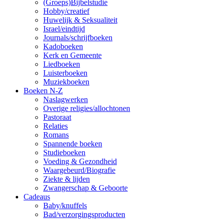
(Groeps)Bijbelstudie
Hobby/creatief
Huwelijk & Seksualiteit
Israel/eindtijd
Journals/schrijfboeken
Kadoboeken
Kerk en Gemeente
Liedboeken
Luisterboeken
Muziekboeken
Boeken N-Z
Naslagwerken
Overige religies/allochtonen
Pastoraat
Relaties
Romans
Spannende boeken
Studieboeken
Voeding & Gezondheid
Waargebeurd/Biografie
Ziekte & lijden
Zwangerschap & Geboorte
Cadeaus
Baby/knuffels
Bad/verzorgingsproducten