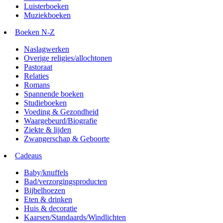
Luisterboeken
Muziekboeken
Boeken N-Z
Naslagwerken
Overige religies/allochtonen
Pastoraat
Relaties
Romans
Spannende boeken
Studieboeken
Voeding & Gezondheid
Waargebeurd/Biografie
Ziekte & lijden
Zwangerschap & Geboorte
Cadeaus
Baby/knuffels
Bad/verzorgingsproducten
Bijbelhoezen
Eten & drinken
Huis & decoratie
Kaarsen/Standaards/Windlichten