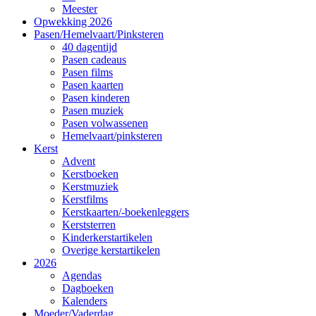
Meester
Opwekking 2026
Pasen/Hemelvaart/Pinksteren
40 dagentijd
Pasen cadeaus
Pasen films
Pasen kaarten
Pasen kinderen
Pasen muziek
Pasen volwassenen
Hemelvaart/pinksteren
Kerst
Advent
Kerstboeken
Kerstmuziek
Kerstfilms
Kerstkaarten/-boekenleggers
Kerststerren
Kinderkerstartikelen
Overige kerstartikelen
2026
Agendas
Dagboeken
Kalenders
Moeder/Vaderdag