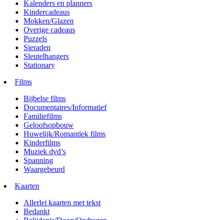
Kalenders en planners
Kindercadeaus
Mokken/Glazen
Overige cadeaus
Puzzels
Sieraden
Sleutelhangers
Stationary
Films
Bijbelse films
Documentaires/Informatief
Familiefilms
Geloofsopbouw
Huwelijk/Romantiek films
Kinderfilms
Muziek dvd’s
Spanning
Waargebeurd
Kaarten
Allerlei kaarten met tekst
Bedankt