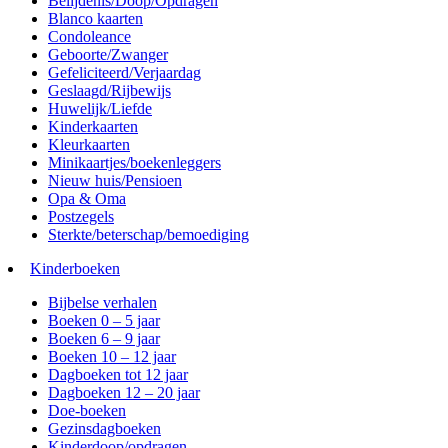
Belijdenis/Doop/Opdragen
Blanco kaarten
Condoleance
Geboorte/Zwanger
Gefeliciteerd/Verjaardag
Geslaagd/Rijbewijs
Huwelijk/Liefde
Kinderkaarten
Kleurkaarten
Minikaartjes/boekenleggers
Nieuw huis/Pensioen
Opa & Oma
Postzegels
Sterkte/beterschap/bemoediging
Kinderboeken
Bijbelse verhalen
Boeken 0 – 5 jaar
Boeken 6 – 9 jaar
Boeken 10 – 12 jaar
Dagboeken tot 12 jaar
Dagboeken 12 – 20 jaar
Doe-boeken
Gezinsdagboeken
Kinderdoop/opdragen