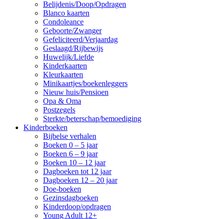
Belijdenis/Doop/Opdragen
Blanco kaarten
Condoleance
Geboorte/Zwanger
Gefeliciteerd/Verjaardag
Geslaagd/Rijbewijs
Huwelijk/Liefde
Kinderkaarten
Kleurkaarten
Minikaartjes/boekenleggers
Nieuw huis/Pensioen
Opa & Oma
Postzegels
Sterkte/beterschap/bemoediging
Kinderboeken
Bijbelse verhalen
Boeken 0 – 5 jaar
Boeken 6 – 9 jaar
Boeken 10 – 12 jaar
Dagboeken tot 12 jaar
Dagboeken 12 – 20 jaar
Doe-boeken
Gezinsdagboeken
Kinderdoop/opdragen
Young Adult 12+