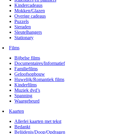
Kindercadeaus
Mokken/Glazen
Overige cadeaus
Puzzels
Sieraden
Sleutelhangers
Stationary
Films
Bijbelse films
Documentaires/Informatief
Familiefilms
Geloofsopbouw
Huwelijk/Romantiek films
Kinderfilms
Muziek dvd’s
Spanning
Waargebeurd
Kaarten
Allerlei kaarten met tekst
Bedankt
Belijdenis/Doop/Opdragen