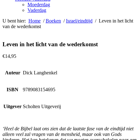
Moederdag
Vaderdag
U bent hier:
Home
/
Boeken
/
Israel/eindtijd
/ Leven in het licht
van de wederkomst
Leven in het licht van de wederkomst
€
14,95
Auteur
Dick Langhenkel
ISBN
9789083154695
Uitgever
Scholten Uitgeverij
‘Heel de Bijbel laat ons zien dat de laatste fase van de eindtijd niet
alleen veel zal vragen van de mensheid, maar ook van Gods
kinderen. Het kan betekenen dat we moeten overschakelen naar
een