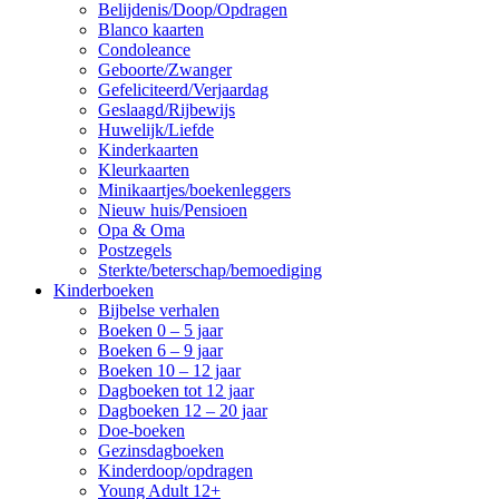
Belijdenis/Doop/Opdragen
Blanco kaarten
Condoleance
Geboorte/Zwanger
Gefeliciteerd/Verjaardag
Geslaagd/Rijbewijs
Huwelijk/Liefde
Kinderkaarten
Kleurkaarten
Minikaartjes/boekenleggers
Nieuw huis/Pensioen
Opa & Oma
Postzegels
Sterkte/beterschap/bemoediging
Kinderboeken
Bijbelse verhalen
Boeken 0 – 5 jaar
Boeken 6 – 9 jaar
Boeken 10 – 12 jaar
Dagboeken tot 12 jaar
Dagboeken 12 – 20 jaar
Doe-boeken
Gezinsdagboeken
Kinderdoop/opdragen
Young Adult 12+