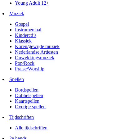
Young Adult 12+
Muziek
Gospel
Instrumentaal
Kindercd’s
Klassiek
Koren/gewijde muziek
Nederlandse Artiesten
Opwekkingsmuziek
Pop/Rock
Praise/Worship
Spellen
Bordspellen
Dobbelspellen
Kaartspellen
Overige spellen
Tijdschriften
Alle tijdschriften
2e hands