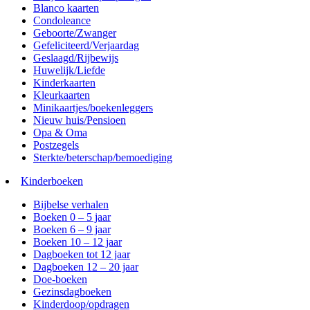
Blanco kaarten
Condoleance
Geboorte/Zwanger
Gefeliciteerd/Verjaardag
Geslaagd/Rijbewijs
Huwelijk/Liefde
Kinderkaarten
Kleurkaarten
Minikaartjes/boekenleggers
Nieuw huis/Pensioen
Opa & Oma
Postzegels
Sterkte/beterschap/bemoediging
Kinderboeken
Bijbelse verhalen
Boeken 0 – 5 jaar
Boeken 6 – 9 jaar
Boeken 10 – 12 jaar
Dagboeken tot 12 jaar
Dagboeken 12 – 20 jaar
Doe-boeken
Gezinsdagboeken
Kinderdoop/opdragen