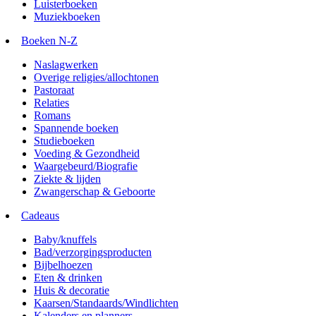
Luisterboeken
Muziekboeken
Boeken N-Z
Naslagwerken
Overige religies/allochtonen
Pastoraat
Relaties
Romans
Spannende boeken
Studieboeken
Voeding & Gezondheid
Waargebeurd/Biografie
Ziekte & lijden
Zwangerschap & Geboorte
Cadeaus
Baby/knuffels
Bad/verzorgingsproducten
Bijbelhoezen
Eten & drinken
Huis & decoratie
Kaarsen/Standaards/Windlichten
Kalenders en planners