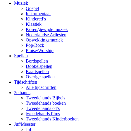
Muziek
Gospel
Instrumentaal
Kindercd’s
Klassiek
Koren/gewijde muziek
Nederlandse Artiesten
Opwekkingsmuziek
Pop/Rock
Praise/Worship
Spellen
Bordspellen
Dobbelspellen
Kaartspellen
Overige spellen
Tijdschriften
Alle tijdschriften
2e hands
Tweedehands Bijbels
Tweedehands boeken
Tweedehands cd’s
tweedehands films
Tweedehands Kinderboeken
Juf/Meester
Juf