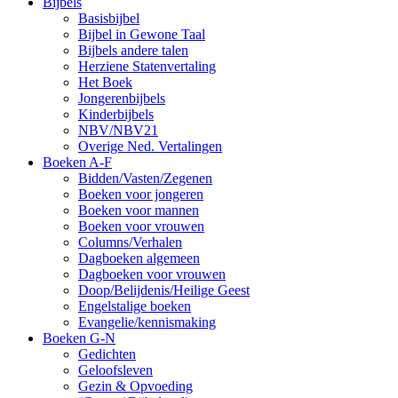
Bijbels
Basisbijbel
Bijbel in Gewone Taal
Bijbels andere talen
Herziene Statenvertaling
Het Boek
Jongerenbijbels
Kinderbijbels
NBV/NBV21
Overige Ned. Vertalingen
Boeken A-F
Bidden/Vasten/Zegenen
Boeken voor jongeren
Boeken voor mannen
Boeken voor vrouwen
Columns/Verhalen
Dagboeken algemeen
Dagboeken voor vrouwen
Doop/Belijdenis/Heilige Geest
Engelstalige boeken
Evangelie/kennismaking
Boeken G-N
Gedichten
Geloofsleven
Gezin & Opvoeding