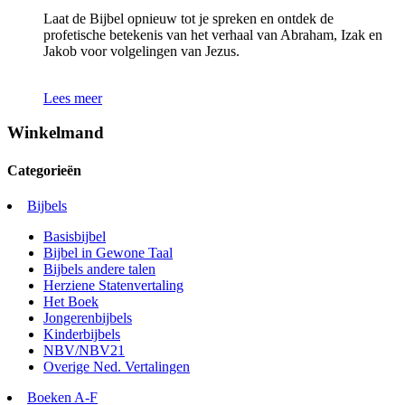
Laat de Bijbel opnieuw tot je spreken en ontdek de
profetische betekenis van het verhaal van Abraham, Izak en
Jakob voor volgelingen van Jezus.
Lees meer
Winkelmand
Categorieën
Bijbels
Basisbijbel
Bijbel in Gewone Taal
Bijbels andere talen
Herziene Statenvertaling
Het Boek
Jongerenbijbels
Kinderbijbels
NBV/NBV21
Overige Ned. Vertalingen
Boeken A-F