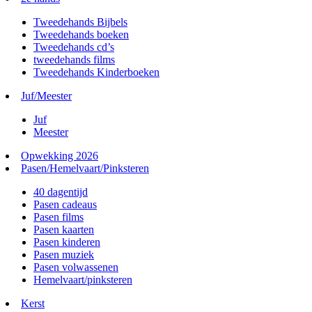
Tweedehands Bijbels
Tweedehands boeken
Tweedehands cd’s
tweedehands films
Tweedehands Kinderboeken
Juf/Meester
Juf
Meester
Opwekking 2026
Pasen/Hemelvaart/Pinksteren
40 dagentijd
Pasen cadeaus
Pasen films
Pasen kaarten
Pasen kinderen
Pasen muziek
Pasen volwassenen
Hemelvaart/pinksteren
Kerst