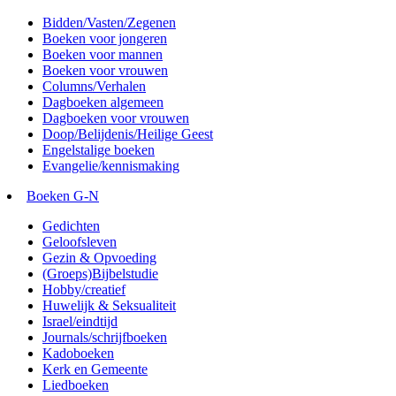
Bidden/Vasten/Zegenen
Boeken voor jongeren
Boeken voor mannen
Boeken voor vrouwen
Columns/Verhalen
Dagboeken algemeen
Dagboeken voor vrouwen
Doop/Belijdenis/Heilige Geest
Engelstalige boeken
Evangelie/kennismaking
Boeken G-N
Gedichten
Geloofsleven
Gezin & Opvoeding
(Groeps)Bijbelstudie
Hobby/creatief
Huwelijk & Seksualiteit
Israel/eindtijd
Journals/schrijfboeken
Kadoboeken
Kerk en Gemeente
Liedboeken