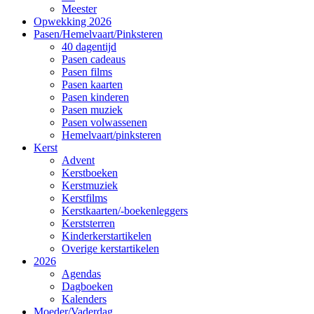
Meester
Opwekking 2026
Pasen/Hemelvaart/Pinksteren
40 dagentijd
Pasen cadeaus
Pasen films
Pasen kaarten
Pasen kinderen
Pasen muziek
Pasen volwassenen
Hemelvaart/pinksteren
Kerst
Advent
Kerstboeken
Kerstmuziek
Kerstfilms
Kerstkaarten/-boekenleggers
Kerststerren
Kinderkerstartikelen
Overige kerstartikelen
2026
Agendas
Dagboeken
Kalenders
Moeder/Vaderdag