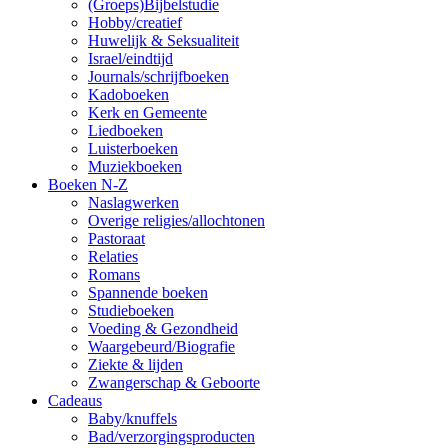
(Groeps)Bijbelstudie
Hobby/creatief
Huwelijk & Seksualiteit
Israel/eindtijd
Journals/schrijfboeken
Kadoboeken
Kerk en Gemeente
Liedboeken
Luisterboeken
Muziekboeken
Boeken N-Z
Naslagwerken
Overige religies/allochtonen
Pastoraat
Relaties
Romans
Spannende boeken
Studieboeken
Voeding & Gezondheid
Waargebeurd/Biografie
Ziekte & lijden
Zwangerschap & Geboorte
Cadeaus
Baby/knuffels
Bad/verzorgingsproducten