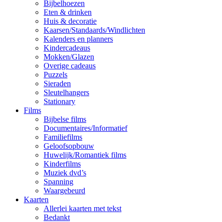
Bijbelhoezen
Eten & drinken
Huis & decoratie
Kaarsen/Standaards/Windlichten
Kalenders en planners
Kindercadeaus
Mokken/Glazen
Overige cadeaus
Puzzels
Sieraden
Sleutelhangers
Stationary
Films
Bijbelse films
Documentaires/Informatief
Familiefilms
Geloofsopbouw
Huwelijk/Romantiek films
Kinderfilms
Muziek dvd’s
Spanning
Waargebeurd
Kaarten
Allerlei kaarten met tekst
Bedankt