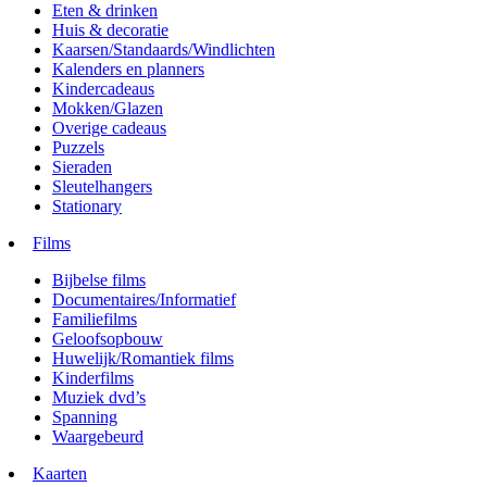
Eten & drinken
Huis & decoratie
Kaarsen/Standaards/Windlichten
Kalenders en planners
Kindercadeaus
Mokken/Glazen
Overige cadeaus
Puzzels
Sieraden
Sleutelhangers
Stationary
Films
Bijbelse films
Documentaires/Informatief
Familiefilms
Geloofsopbouw
Huwelijk/Romantiek films
Kinderfilms
Muziek dvd’s
Spanning
Waargebeurd
Kaarten