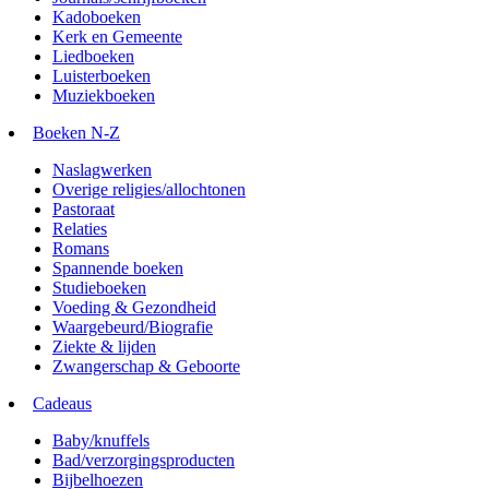
Kadoboeken
Kerk en Gemeente
Liedboeken
Luisterboeken
Muziekboeken
Boeken N-Z
Naslagwerken
Overige religies/allochtonen
Pastoraat
Relaties
Romans
Spannende boeken
Studieboeken
Voeding & Gezondheid
Waargebeurd/Biografie
Ziekte & lijden
Zwangerschap & Geboorte
Cadeaus
Baby/knuffels
Bad/verzorgingsproducten
Bijbelhoezen