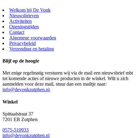
Welkom bij De Vonk
Nieuwsbrieven
Activiteiten
Openingstijden
Contact
Algemene voorwaarden
Privacybeleid
Verzending en betaling
Blijf op de hoogte
Met enige regelmatig versturen wij via de mail een nieuwsbrief mbt
tot komende acties of nieuwe producten in de winkel. Wilt u zich
aanmelden voor deze mail, stuur dan een mailtje naar:
info@devonkzutphen.nl
.
Winkel
Spittaalstraat 37
7201 EB Zutphen
0575-510933
info@devonkzutphen.nl