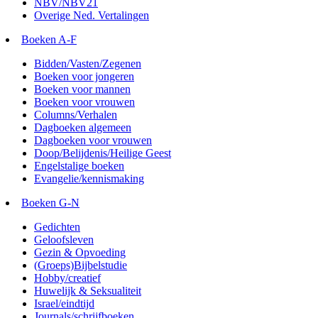
NBV/NBV21
Overige Ned. Vertalingen
Boeken A-F
Bidden/Vasten/Zegenen
Boeken voor jongeren
Boeken voor mannen
Boeken voor vrouwen
Columns/Verhalen
Dagboeken algemeen
Dagboeken voor vrouwen
Doop/Belijdenis/Heilige Geest
Engelstalige boeken
Evangelie/kennismaking
Boeken G-N
Gedichten
Geloofsleven
Gezin & Opvoeding
(Groeps)Bijbelstudie
Hobby/creatief
Huwelijk & Seksualiteit
Israel/eindtijd
Journals/schrijfboeken