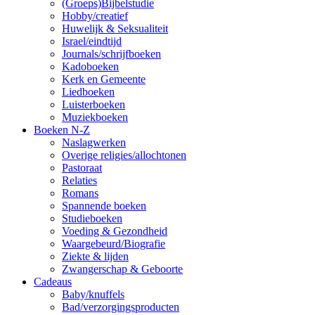
(Groeps)Bijbelstudie
Hobby/creatief
Huwelijk & Seksualiteit
Israel/eindtijd
Journals/schrijfboeken
Kadoboeken
Kerk en Gemeente
Liedboeken
Luisterboeken
Muziekboeken
Boeken N-Z
Naslagwerken
Overige religies/allochtonen
Pastoraat
Relaties
Romans
Spannende boeken
Studieboeken
Voeding & Gezondheid
Waargebeurd/Biografie
Ziekte & lijden
Zwangerschap & Geboorte
Cadeaus
Baby/knuffels
Bad/verzorgingsproducten