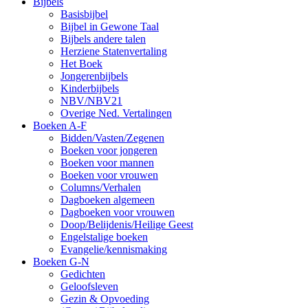
Bijbels
Basisbijbel
Bijbel in Gewone Taal
Bijbels andere talen
Herziene Statenvertaling
Het Boek
Jongerenbijbels
Kinderbijbels
NBV/NBV21
Overige Ned. Vertalingen
Boeken A-F
Bidden/Vasten/Zegenen
Boeken voor jongeren
Boeken voor mannen
Boeken voor vrouwen
Columns/Verhalen
Dagboeken algemeen
Dagboeken voor vrouwen
Doop/Belijdenis/Heilige Geest
Engelstalige boeken
Evangelie/kennismaking
Boeken G-N
Gedichten
Geloofsleven
Gezin & Opvoeding