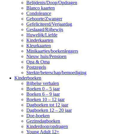
Belijdenis/Doop/Opdragen
Blanco kaarten
Condoleance
Geboorte/Zwanger
Gefeliciteerd/Verjaardag
Geslaagd/Rijbewijs
Huwelijk/Liefde
Kinderkaarten
Kleurkaarten
Minikaartjes/boekenleggers
Nieuw huis/Pensioen
Opa & Oma
Postzegels
Sterkte/beterschap/bemoediging
Kinderboeken
Bijbelse verhalen
Boeken 0 – 5 jaar
Boeken 6 – 9 jaar
Boeken 10 – 12 jaar
Dagboeken tot 12 jaar
Dagboeken 12 – 20 jaar
Doe-boeken
Gezinsdagboeken
Kinderdoop/opdragen
Young Adult 12+