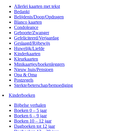
Allerlei kaarten met tekst
Bedankt
Belijdenis/Doop/Opdragen
Blanco kaarten
Condoleance
Geboorte/Zwanger
Gefeliciteerd/Verjaardag
Geslaagd/Rijbewijs
Huwelijk/Liefde
Kinderkaarten
Kleurkaarten
Minikaartjes/boekenleggers
Nieuw huis/Pensioen
Opa & Oma
Postzegels
Sterkte/beterschap/bemoediging
Kinderboeken
Bijbelse verhalen
Boeken 0 – 5 jaar
Boeken 6 – 9 jaar
Boeken 10 – 12 jaar
Dagboeken tot 12 jaar