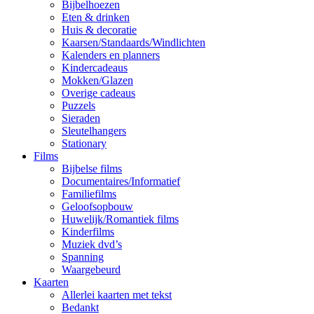
Bijbelhoezen
Eten & drinken
Huis & decoratie
Kaarsen/Standaards/Windlichten
Kalenders en planners
Kindercadeaus
Mokken/Glazen
Overige cadeaus
Puzzels
Sieraden
Sleutelhangers
Stationary
Films
Bijbelse films
Documentaires/Informatief
Familiefilms
Geloofsopbouw
Huwelijk/Romantiek films
Kinderfilms
Muziek dvd’s
Spanning
Waargebeurd
Kaarten
Allerlei kaarten met tekst
Bedankt