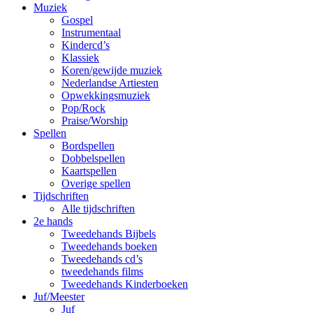
Muziek
Gospel
Instrumentaal
Kindercd’s
Klassiek
Koren/gewijde muziek
Nederlandse Artiesten
Opwekkingsmuziek
Pop/Rock
Praise/Worship
Spellen
Bordspellen
Dobbelspellen
Kaartspellen
Overige spellen
Tijdschriften
Alle tijdschriften
2e hands
Tweedehands Bijbels
Tweedehands boeken
Tweedehands cd’s
tweedehands films
Tweedehands Kinderboeken
Juf/Meester
Juf