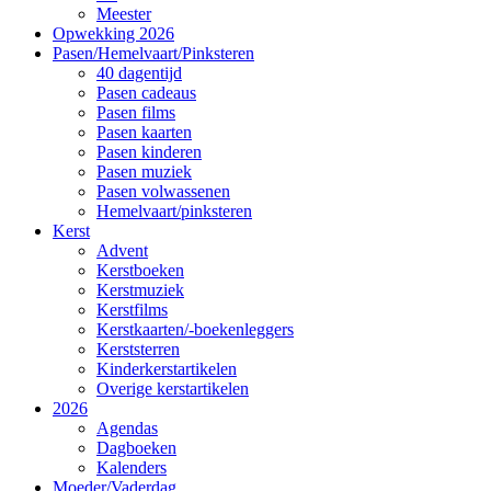
Meester
Opwekking 2026
Pasen/Hemelvaart/Pinksteren
40 dagentijd
Pasen cadeaus
Pasen films
Pasen kaarten
Pasen kinderen
Pasen muziek
Pasen volwassenen
Hemelvaart/pinksteren
Kerst
Advent
Kerstboeken
Kerstmuziek
Kerstfilms
Kerstkaarten/-boekenleggers
Kerststerren
Kinderkerstartikelen
Overige kerstartikelen
2026
Agendas
Dagboeken
Kalenders
Moeder/Vaderdag