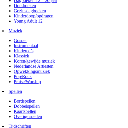
Dagboeken 12 – 20 jaar
Doe-boeken
Gezinsdagboeken
Kinderdoop/opdragen
Young Adult 12+
Muziek
Gospel
Instrumentaal
Kindercd’s
Klassiek
Koren/gewijde muziek
Nederlandse Artiesten
Opwekkingsmuziek
Pop/Rock
Praise/Worship
Spellen
Bordspellen
Dobbelspellen
Kaartspellen
Overige spellen
Tijdschriften