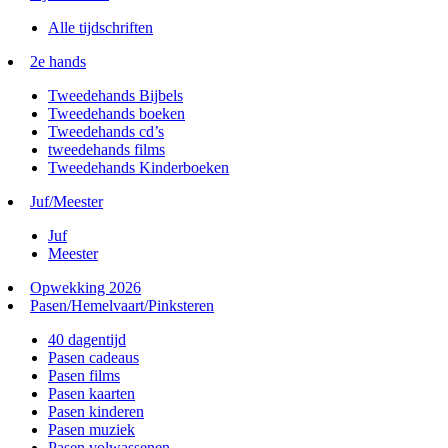
Alle tijdschriften
2e hands
Tweedehands Bijbels
Tweedehands boeken
Tweedehands cd’s
tweedehands films
Tweedehands Kinderboeken
Juf/Meester
Juf
Meester
Opwekking 2026
Pasen/Hemelvaart/Pinksteren
40 dagentijd
Pasen cadeaus
Pasen films
Pasen kaarten
Pasen kinderen
Pasen muziek
Pasen volwassenen