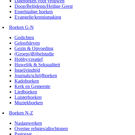
Dagboeken voor vrouwen
Doop/Belijdenis/Heilige Geest
Engelstalige boeken
Evangelie/kennismaking
Boeken G-N
Gedichten
Geloofsleven
Gezin & Opvoeding
(Groeps)Bijbelstudie
Hobby/creatief
Huwelijk & Seksualiteit
Israel/eindtijd
Journals/schrijfboeken
Kadoboeken
Kerk en Gemeente
Liedboeken
Luisterboeken
Muziekboeken
Boeken N-Z
Naslagwerken
Overige religies/allochtonen
Pastoraat