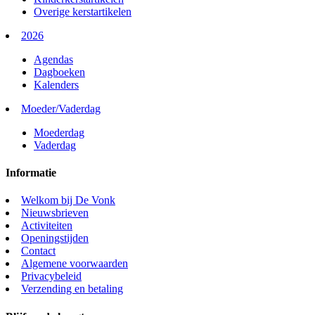
Overige kerstartikelen
2026
Agendas
Dagboeken
Kalenders
Moeder/Vaderdag
Moederdag
Vaderdag
Informatie
Welkom bij De Vonk
Nieuwsbrieven
Activiteiten
Openingstijden
Contact
Algemene voorwaarden
Privacybeleid
Verzending en betaling