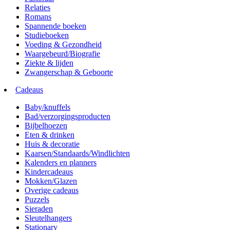
Relaties
Romans
Spannende boeken
Studieboeken
Voeding & Gezondheid
Waargebeurd/Biografie
Ziekte & lijden
Zwangerschap & Geboorte
Cadeaus
Baby/knuffels
Bad/verzorgingsproducten
Bijbelhoezen
Eten & drinken
Huis & decoratie
Kaarsen/Standaards/Windlichten
Kalenders en planners
Kindercadeaus
Mokken/Glazen
Overige cadeaus
Puzzels
Sieraden
Sleutelhangers
Stationary