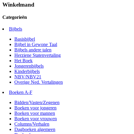
Winkelmand
Categorieën
Bijbels
Basisbijbel
Bijbel in Gewone Taal
Bijbels andere talen
Herziene Statenvertaling
Het Boek
Jongerenbijbels
Kinderbijbels
NBV/NBV21
Overige Ned. Vertalingen
Boeken A-F
Bidden/Vasten/Zegenen
Boeken voor jongeren
Boeken voor mannen
Boeken voor vrouwen
Columns/Verhalen
Dagboeken algemeen