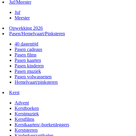
Juf/Meester
Juf
Meester
Opwekking 2026
Pasen/Hemelvaart/Pinksteren
40 dagentijd
Pasen cadeaus
Pasen films
Pasen kaarten
Pasen kinderen
Pasen muziek
Pasen volwassenen
Hemelvaart/pinksteren
Kerst
Advent
Kerstboeken
Kerstmuziek
Kerstfilms
Kerstkaarten/-boekenleggers
Kerststerren
Kinderkerstartikelen