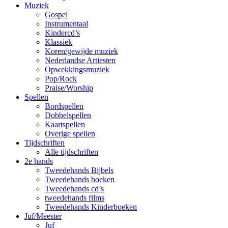
Muziek
Gospel
Instrumentaal
Kindercd’s
Klassiek
Koren/gewijde muziek
Nederlandse Artiesten
Opwekkingsmuziek
Pop/Rock
Praise/Worship
Spellen
Bordspellen
Dobbelspellen
Kaartspellen
Overige spellen
Tijdschriften
Alle tijdschriften
2e hands
Tweedehands Bijbels
Tweedehands boeken
Tweedehands cd’s
tweedehands films
Tweedehands Kinderboeken
Juf/Meester
Juf