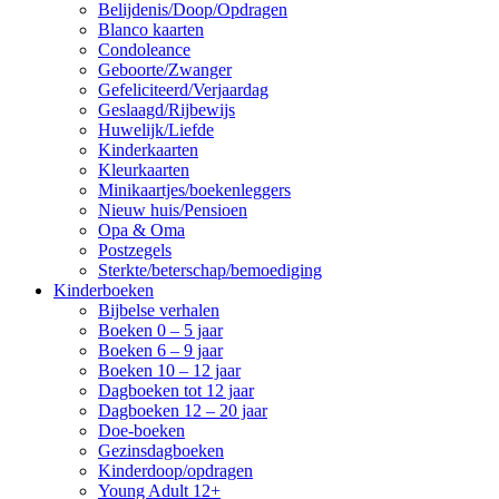
Belijdenis/Doop/Opdragen
Blanco kaarten
Condoleance
Geboorte/Zwanger
Gefeliciteerd/Verjaardag
Geslaagd/Rijbewijs
Huwelijk/Liefde
Kinderkaarten
Kleurkaarten
Minikaartjes/boekenleggers
Nieuw huis/Pensioen
Opa & Oma
Postzegels
Sterkte/beterschap/bemoediging
Kinderboeken
Bijbelse verhalen
Boeken 0 – 5 jaar
Boeken 6 – 9 jaar
Boeken 10 – 12 jaar
Dagboeken tot 12 jaar
Dagboeken 12 – 20 jaar
Doe-boeken
Gezinsdagboeken
Kinderdoop/opdragen
Young Adult 12+