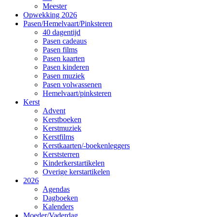
Meester
Opwekking 2026
Pasen/Hemelvaart/Pinksteren
40 dagentijd
Pasen cadeaus
Pasen films
Pasen kaarten
Pasen kinderen
Pasen muziek
Pasen volwassenen
Hemelvaart/pinksteren
Kerst
Advent
Kerstboeken
Kerstmuziek
Kerstfilms
Kerstkaarten/-boekenleggers
Kerststerren
Kinderkerstartikelen
Overige kerstartikelen
2026
Agendas
Dagboeken
Kalenders
Moeder/Vaderdag