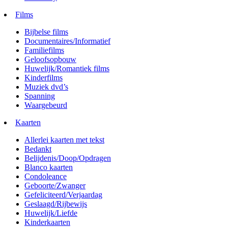
Films
Bijbelse films
Documentaires/Informatief
Familiefilms
Geloofsopbouw
Huwelijk/Romantiek films
Kinderfilms
Muziek dvd’s
Spanning
Waargebeurd
Kaarten
Allerlei kaarten met tekst
Bedankt
Belijdenis/Doop/Opdragen
Blanco kaarten
Condoleance
Geboorte/Zwanger
Gefeliciteerd/Verjaardag
Geslaagd/Rijbewijs
Huwelijk/Liefde
Kinderkaarten