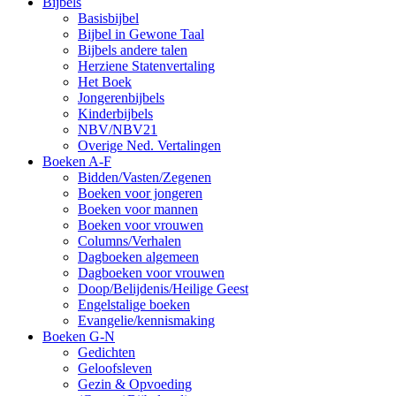
Bijbels
Basisbijbel
Bijbel in Gewone Taal
Bijbels andere talen
Herziene Statenvertaling
Het Boek
Jongerenbijbels
Kinderbijbels
NBV/NBV21
Overige Ned. Vertalingen
Boeken A-F
Bidden/Vasten/Zegenen
Boeken voor jongeren
Boeken voor mannen
Boeken voor vrouwen
Columns/Verhalen
Dagboeken algemeen
Dagboeken voor vrouwen
Doop/Belijdenis/Heilige Geest
Engelstalige boeken
Evangelie/kennismaking
Boeken G-N
Gedichten
Geloofsleven
Gezin & Opvoeding