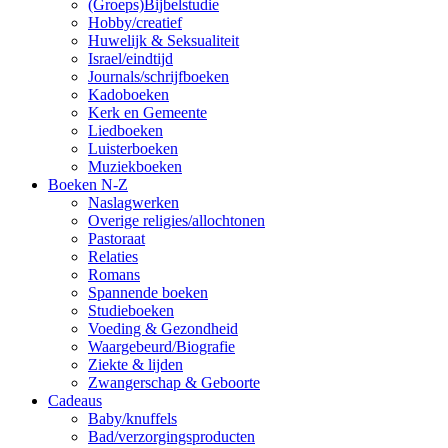
(Groeps)Bijbelstudie
Hobby/creatief
Huwelijk & Seksualiteit
Israel/eindtijd
Journals/schrijfboeken
Kadoboeken
Kerk en Gemeente
Liedboeken
Luisterboeken
Muziekboeken
Boeken N-Z
Naslagwerken
Overige religies/allochtonen
Pastoraat
Relaties
Romans
Spannende boeken
Studieboeken
Voeding & Gezondheid
Waargebeurd/Biografie
Ziekte & lijden
Zwangerschap & Geboorte
Cadeaus
Baby/knuffels
Bad/verzorgingsproducten