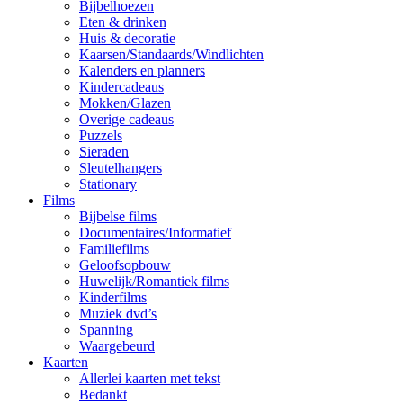
Bijbelhoezen
Eten & drinken
Huis & decoratie
Kaarsen/Standaards/Windlichten
Kalenders en planners
Kindercadeaus
Mokken/Glazen
Overige cadeaus
Puzzels
Sieraden
Sleutelhangers
Stationary
Films
Bijbelse films
Documentaires/Informatief
Familiefilms
Geloofsopbouw
Huwelijk/Romantiek films
Kinderfilms
Muziek dvd’s
Spanning
Waargebeurd
Kaarten
Allerlei kaarten met tekst
Bedankt