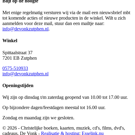
Blijf op de hoogte
Met enige regelmatig versturen wij via de mail een nieuwsbrief mbt
tot komende acties of nieuwe producten in de winkel. Wilt u zich
aanmelden voor deze mail, stuur dan een mailtje naar:
info@devonkzutphen.nl
.
Winkel
Spittaalstraat 37
7201 EB Zutphen
0575-510933
info@devonkzutphen.nl
Openingstijden
Wij zijn op dinsdag t/m zaterdag geopend van 10.00 tot 17.00 uur.
Op bijzondere dagen/feestdagen meestal tot 16.00 uur.
Zondag en maandag zijn we gesloten.
© 2026 - Christelijke boeken, kaarten, muziek, cd's, films, dvd's,
cadeaus, De Vonk -
Realisatie & hosting
:
Esselink.nu