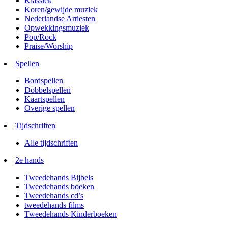
Klassiek
Koren/gewijde muziek
Nederlandse Artiesten
Opwekkingsmuziek
Pop/Rock
Praise/Worship
Spellen
Bordspellen
Dobbelspellen
Kaartspellen
Overige spellen
Tijdschriften
Alle tijdschriften
2e hands
Tweedehands Bijbels
Tweedehands boeken
Tweedehands cd’s
tweedehands films
Tweedehands Kinderboeken