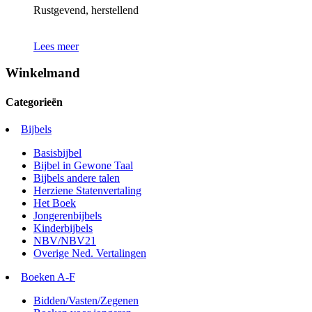
Rustgevend, herstellend
Lees meer
Winkelmand
Categorieën
Bijbels
Basisbijbel
Bijbel in Gewone Taal
Bijbels andere talen
Herziene Statenvertaling
Het Boek
Jongerenbijbels
Kinderbijbels
NBV/NBV21
Overige Ned. Vertalingen
Boeken A-F
Bidden/Vasten/Zegenen