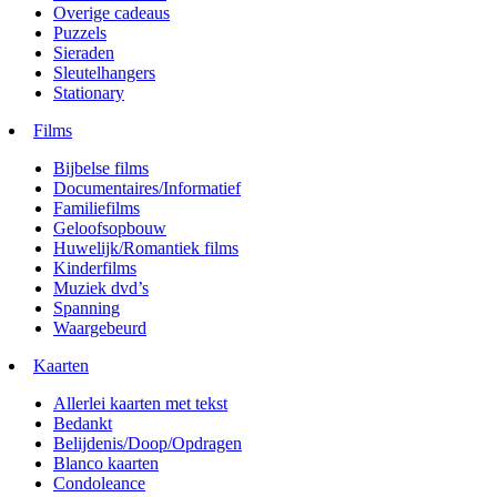
Overige cadeaus
Puzzels
Sieraden
Sleutelhangers
Stationary
Films
Bijbelse films
Documentaires/Informatief
Familiefilms
Geloofsopbouw
Huwelijk/Romantiek films
Kinderfilms
Muziek dvd’s
Spanning
Waargebeurd
Kaarten
Allerlei kaarten met tekst
Bedankt
Belijdenis/Doop/Opdragen
Blanco kaarten
Condoleance