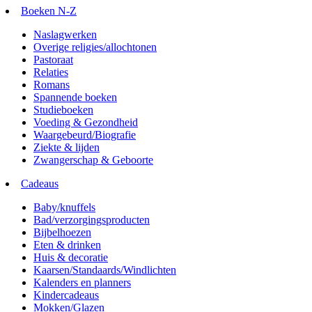
Boeken N-Z
Naslagwerken
Overige religies/allochtonen
Pastoraat
Relaties
Romans
Spannende boeken
Studieboeken
Voeding & Gezondheid
Waargebeurd/Biografie
Ziekte & lijden
Zwangerschap & Geboorte
Cadeaus
Baby/knuffels
Bad/verzorgingsproducten
Bijbelhoezen
Eten & drinken
Huis & decoratie
Kaarsen/Standaards/Windlichten
Kalenders en planners
Kindercadeaus
Mokken/Glazen