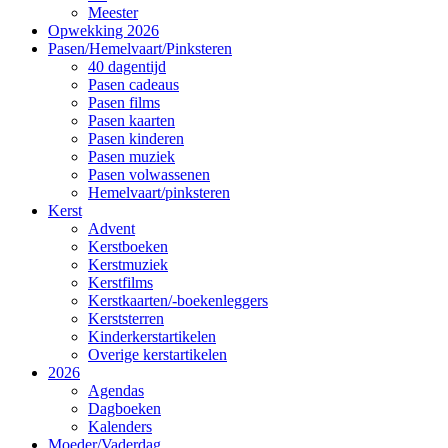
Meester
Opwekking 2026
Pasen/Hemelvaart/Pinksteren
40 dagentijd
Pasen cadeaus
Pasen films
Pasen kaarten
Pasen kinderen
Pasen muziek
Pasen volwassenen
Hemelvaart/pinksteren
Kerst
Advent
Kerstboeken
Kerstmuziek
Kerstfilms
Kerstkaarten/-boekenleggers
Kerststerren
Kinderkerstartikelen
Overige kerstartikelen
2026
Agendas
Dagboeken
Kalenders
Moeder/Vaderdag