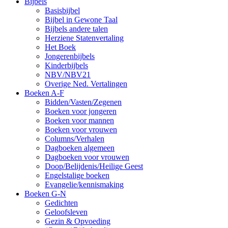
Bijbels
Basisbijbel
Bijbel in Gewone Taal
Bijbels andere talen
Herziene Statenvertaling
Het Boek
Jongerenbijbels
Kinderbijbels
NBV/NBV21
Overige Ned. Vertalingen
Boeken A-F
Bidden/Vasten/Zegenen
Boeken voor jongeren
Boeken voor mannen
Boeken voor vrouwen
Columns/Verhalen
Dagboeken algemeen
Dagboeken voor vrouwen
Doop/Belijdenis/Heilige Geest
Engelstalige boeken
Evangelie/kennismaking
Boeken G-N
Gedichten
Geloofsleven
Gezin & Opvoeding