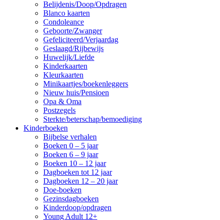
Belijdenis/Doop/Opdragen
Blanco kaarten
Condoleance
Geboorte/Zwanger
Gefeliciteerd/Verjaardag
Geslaagd/Rijbewijs
Huwelijk/Liefde
Kinderkaarten
Kleurkaarten
Minikaartjes/boekenleggers
Nieuw huis/Pensioen
Opa & Oma
Postzegels
Sterkte/beterschap/bemoediging
Kinderboeken
Bijbelse verhalen
Boeken 0 – 5 jaar
Boeken 6 – 9 jaar
Boeken 10 – 12 jaar
Dagboeken tot 12 jaar
Dagboeken 12 – 20 jaar
Doe-boeken
Gezinsdagboeken
Kinderdoop/opdragen
Young Adult 12+