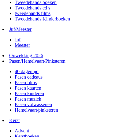
Tweedehands boeken
Tweedehands cd’s
tweedehands films
Tweedehands Kinderboeken
Juf/Meester
Juf
Meester
Opwekking 2026
Pasen/Hemelvaart/Pinksteren
40 dagentijd
Pasen cadeaus
Pasen films
Pasen kaarten
Pasen kinderen
Pasen muziek
Pasen volwassenen
Hemelvaart/pinksteren
Kerst
Advent
Kerstboeken