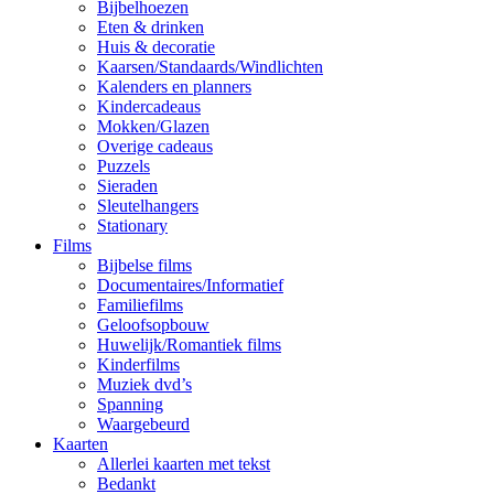
Bijbelhoezen
Eten & drinken
Huis & decoratie
Kaarsen/Standaards/Windlichten
Kalenders en planners
Kindercadeaus
Mokken/Glazen
Overige cadeaus
Puzzels
Sieraden
Sleutelhangers
Stationary
Films
Bijbelse films
Documentaires/Informatief
Familiefilms
Geloofsopbouw
Huwelijk/Romantiek films
Kinderfilms
Muziek dvd’s
Spanning
Waargebeurd
Kaarten
Allerlei kaarten met tekst
Bedankt