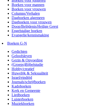
Boeken voor jongeren
Boeken voor mannen
Boeken voor vrouwen
Columns/Verhalen
Dagboeken algemeen
Dagboeken voor vrouwen
Doop/Belijdenis/Heilige Geest
Engelstalige boeken
Evangelie/kennismaking
Boeken G-N
Gedichten
Geloofsleven
Gezin & Opvoeding
(Groeps)Bijbelstudie
Hobby/creatief
Huwelijk & Seksualiteit
Israel/eindtijd
Journals/schrijfboeken
Kadoboeken
Kerk en Gemeente
Liedboeken
Luisterboeken
Muziekboeken