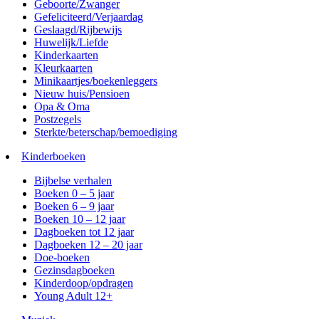
Geboorte/Zwanger
Gefeliciteerd/Verjaardag
Geslaagd/Rijbewijs
Huwelijk/Liefde
Kinderkaarten
Kleurkaarten
Minikaartjes/boekenleggers
Nieuw huis/Pensioen
Opa & Oma
Postzegels
Sterkte/beterschap/bemoediging
Kinderboeken
Bijbelse verhalen
Boeken 0 – 5 jaar
Boeken 6 – 9 jaar
Boeken 10 – 12 jaar
Dagboeken tot 12 jaar
Dagboeken 12 – 20 jaar
Doe-boeken
Gezinsdagboeken
Kinderdoop/opdragen
Young Adult 12+