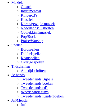
Muziek
Gospel
Instrumentaal
Kindercd’s
Klassiek
Koren/gewijde muziek
Nederlandse Artiesten
Opwekkingsmuziek
Pop/Rock
Praise/Worship
Spellen
Bordspellen
Dobbelspellen
Kaartspellen
Overige spellen
Tijdschriften
Alle tijdschriften
2e hands
Tweedehands Bijbels
Tweedehands boeken
Tweedehands cd’s
tweedehands films
Tweedehands Kinderboeken
Juf/Meester
Juf