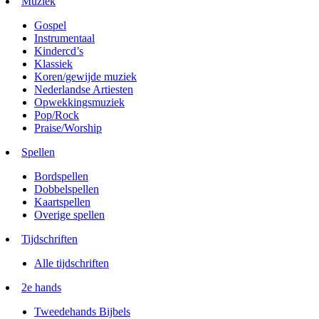
Muziek
Gospel
Instrumentaal
Kindercd’s
Klassiek
Koren/gewijde muziek
Nederlandse Artiesten
Opwekkingsmuziek
Pop/Rock
Praise/Worship
Spellen
Bordspellen
Dobbelspellen
Kaartspellen
Overige spellen
Tijdschriften
Alle tijdschriften
2e hands
Tweedehands Bijbels