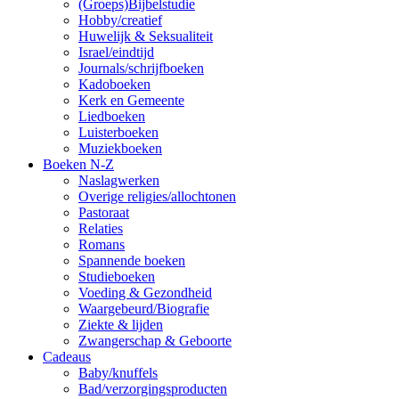
(Groeps)Bijbelstudie
Hobby/creatief
Huwelijk & Seksualiteit
Israel/eindtijd
Journals/schrijfboeken
Kadoboeken
Kerk en Gemeente
Liedboeken
Luisterboeken
Muziekboeken
Boeken N-Z
Naslagwerken
Overige religies/allochtonen
Pastoraat
Relaties
Romans
Spannende boeken
Studieboeken
Voeding & Gezondheid
Waargebeurd/Biografie
Ziekte & lijden
Zwangerschap & Geboorte
Cadeaus
Baby/knuffels
Bad/verzorgingsproducten