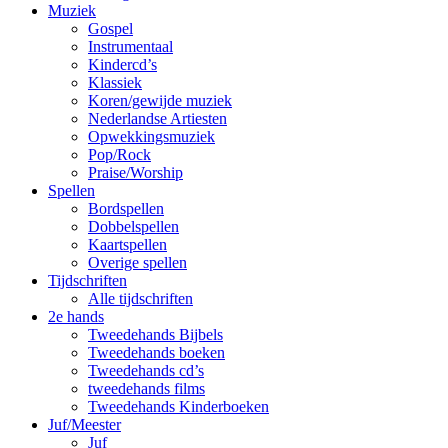
Muziek
Gospel
Instrumentaal
Kindercd’s
Klassiek
Koren/gewijde muziek
Nederlandse Artiesten
Opwekkingsmuziek
Pop/Rock
Praise/Worship
Spellen
Bordspellen
Dobbelspellen
Kaartspellen
Overige spellen
Tijdschriften
Alle tijdschriften
2e hands
Tweedehands Bijbels
Tweedehands boeken
Tweedehands cd’s
tweedehands films
Tweedehands Kinderboeken
Juf/Meester
Juf