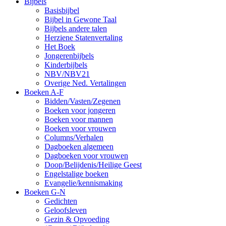
Bijbels
Basisbijbel
Bijbel in Gewone Taal
Bijbels andere talen
Herziene Statenvertaling
Het Boek
Jongerenbijbels
Kinderbijbels
NBV/NBV21
Overige Ned. Vertalingen
Boeken A-F
Bidden/Vasten/Zegenen
Boeken voor jongeren
Boeken voor mannen
Boeken voor vrouwen
Columns/Verhalen
Dagboeken algemeen
Dagboeken voor vrouwen
Doop/Belijdenis/Heilige Geest
Engelstalige boeken
Evangelie/kennismaking
Boeken G-N
Gedichten
Geloofsleven
Gezin & Opvoeding