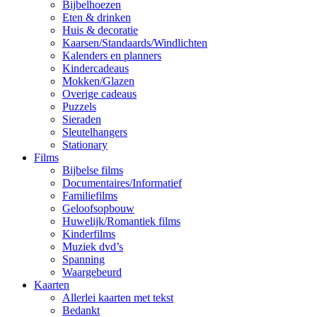
Bijbelhoezen
Eten & drinken
Huis & decoratie
Kaarsen/Standaards/Windlichten
Kalenders en planners
Kindercadeaus
Mokken/Glazen
Overige cadeaus
Puzzels
Sieraden
Sleutelhangers
Stationary
Films
Bijbelse films
Documentaires/Informatief
Familiefilms
Geloofsopbouw
Huwelijk/Romantiek films
Kinderfilms
Muziek dvd’s
Spanning
Waargebeurd
Kaarten
Allerlei kaarten met tekst
Bedankt