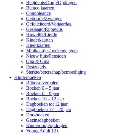
Belijdenis/Doop/Opdragen
Blanco kaarten
Condoleance
Geboorte/Zwanger
Gefeliciteerd/Verjaardag
Geslaagd/Rijbewijs
Huwelijk/Liefde
Kinderkaarten
Kleurkaarten
Minikaartjes/boekenleggers
Nieuw huis/Pensioen
Opa & Oma
Postzegels
Sterkte/beterschap/bemoediging
Kinderboeken
Bijbelse verhalen
Boeken 0 – 5 jaar
Boeken 6 – 9 jaar
Boeken 10 – 12 jaar
Dagboeken tot 12 jaar
Dagboeken 12 – 20 jaar
Doe-boeken
Gezinsdagboeken
Kinderdoop/opdragen
Young Adult 12+