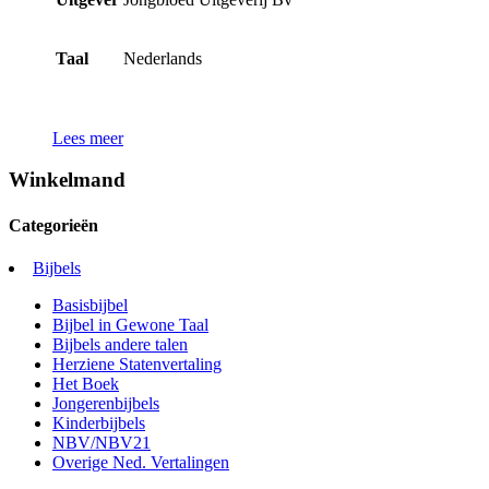
Taal
Nederlands
Lees meer
Winkelmand
Categorieën
Bijbels
Basisbijbel
Bijbel in Gewone Taal
Bijbels andere talen
Herziene Statenvertaling
Het Boek
Jongerenbijbels
Kinderbijbels
NBV/NBV21
Overige Ned. Vertalingen