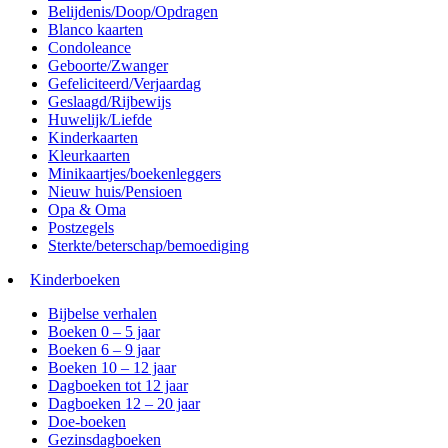
Belijdenis/Doop/Opdragen
Blanco kaarten
Condoleance
Geboorte/Zwanger
Gefeliciteerd/Verjaardag
Geslaagd/Rijbewijs
Huwelijk/Liefde
Kinderkaarten
Kleurkaarten
Minikaartjes/boekenleggers
Nieuw huis/Pensioen
Opa & Oma
Postzegels
Sterkte/beterschap/bemoediging
Kinderboeken
Bijbelse verhalen
Boeken 0 – 5 jaar
Boeken 6 – 9 jaar
Boeken 10 – 12 jaar
Dagboeken tot 12 jaar
Dagboeken 12 – 20 jaar
Doe-boeken
Gezinsdagboeken