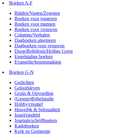
Boeken A-F
Bidden/Vasten/Zegenen
Boeken voor jongeren
Boeken voor mannen
Boeken voor vrouwen
Columns/Verhalen
Dagboeken algemeen
Dagboeken voor vrouwen
Doop/Belijdenis/Heilige Geest
Engelstalige boeken
Evangelie/kennismaking
Boeken G-N
Gedichten
Geloofsleven
Gezin & Opvoeding
(Groeps)Bijbelstudie
Hobby/creatief
Huwelijk & Seksualiteit
Israel/eindtijd
Journals/schrijfboeken
Kadoboeken
Kerk en Gemeente