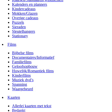
Kalenders en planners
Kindercadeaus
Mokken/Glazen
Overige cadeaus
Puzzels
Sieraden
Sleutelhangers
Stationary
Films
Bijbelse films
Documentaires/Informatief
Familiefilms
Geloofsopbouw
Huwelijk/Romantiek films
Kinderfilms
Muziek dvd’s
Spanning
Waargebeurd
Kaarten
Allerlei kaarten met tekst
Bedankt