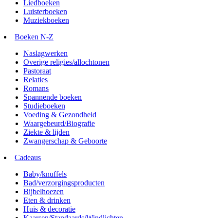
Liedboeken
Luisterboeken
Muziekboeken
Boeken N-Z
Naslagwerken
Overige religies/allochtonen
Pastoraat
Relaties
Romans
Spannende boeken
Studieboeken
Voeding & Gezondheid
Waargebeurd/Biografie
Ziekte & lijden
Zwangerschap & Geboorte
Cadeaus
Baby/knuffels
Bad/verzorgingsproducten
Bijbelhoezen
Eten & drinken
Huis & decoratie
Kaarsen/Standaards/Windlichten