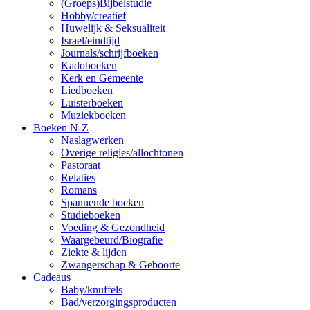
(Groeps)Bijbelstudie
Hobby/creatief
Huwelijk & Seksualiteit
Israel/eindtijd
Journals/schrijfboeken
Kadoboeken
Kerk en Gemeente
Liedboeken
Luisterboeken
Muziekboeken
Boeken N-Z
Naslagwerken
Overige religies/allochtonen
Pastoraat
Relaties
Romans
Spannende boeken
Studieboeken
Voeding & Gezondheid
Waargebeurd/Biografie
Ziekte & lijden
Zwangerschap & Geboorte
Cadeaus
Baby/knuffels
Bad/verzorgingsproducten