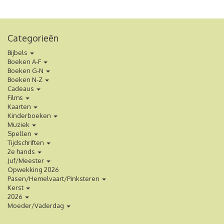
Categorieën
Bijbels
Boeken A-F
Boeken G-N
Boeken N-Z
Cadeaus
Films
Kaarten
Kinderboeken
Muziek
Spellen
Tijdschriften
2e hands
Juf/Meester
Opwekking 2026
Pasen/Hemelvaart/Pinksteren
Kerst
2026
Moeder/Vaderdag