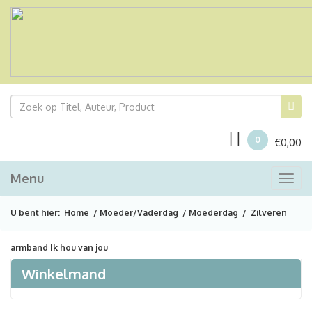
0
€
0,00
Menu
Togg
navi
U bent hier:
Home
/
Moeder/Vaderdag
/
Moederdag
/ Zilveren
armband Ik hou van jou
Winkelmand