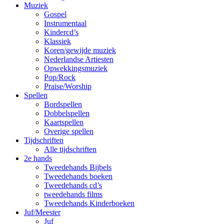
Muziek
Gospel
Instrumentaal
Kindercd’s
Klassiek
Koren/gewijde muziek
Nederlandse Artiesten
Opwekkingsmuziek
Pop/Rock
Praise/Worship
Spellen
Bordspellen
Dobbelspellen
Kaartspellen
Overige spellen
Tijdschriften
Alle tijdschriften
2e hands
Tweedehands Bijbels
Tweedehands boeken
Tweedehands cd’s
tweedehands films
Tweedehands Kinderboeken
Juf/Meester
Juf