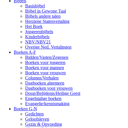
Bijbels
Basisbijbel
Bijbel in Gewone Taal
Bijbels andere talen
Herziene Statenvertaling
Het Boek
Jongerenbijbels
Kinderbijbels
NBV/NBV21
Overige Ned. Vertalingen
Boeken A-F
Bidden/Vasten/Zegenen
Boeken voor jongeren
Boeken voor mannen
Boeken voor vrouwen
Columns/Verhalen
Dagboeken algemeen
Dagboeken voor vrouwen
Doop/Belijdenis/Heilige Geest
Engelstalige boeken
Evangelie/kennismaking
Boeken G-N
Gedichten
Geloofsleven
Gezin & Opvoeding