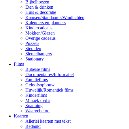
Bijbelhoezen
Eten & drinken
Huis & decoratie
Kaarsen/Standaards/Windlichten
Kalenders en planners
Kindercadeaus
Mokken/Glazen
Overige cadeaus
Puzzels
Sieraden
Sleutelhangers
Stationary
Films
Bijbelse films
Documentaires/Informatief
Familiefilms
Geloofsopbouw
Huwelijk/Romantiek films
Kinderfilms
Muziek dvd’s
Spanning
Waargebeurd
Kaarten
Allerlei kaarten met tekst
Bedankt