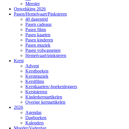
Meester
Opwekking 2026
Pasen/Hemelvaart/Pinksteren
40 dagentijd
Pasen cadeaus
Pasen films
Pasen kaarten
Pasen kinderen
Pasen muziek
Pasen volwassenen
Hemelvaart/pinksteren
Kerst
Advent
Kerstboeken
Kerstmuziek
Kerstfilms
Kerstkaarten/-boekenleggers
Kerststerren
Kinderkerstartikelen
Overige kerstartikelen
2026
Agendas
Dagboeken
Kalenders
Moeder/Vaderdag