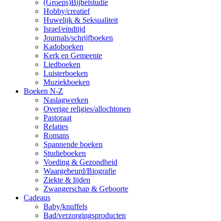
(Groeps)Bijbelstudie
Hobby/creatief
Huwelijk & Seksualiteit
Israel/eindtijd
Journals/schrijfboeken
Kadoboeken
Kerk en Gemeente
Liedboeken
Luisterboeken
Muziekboeken
Boeken N-Z
Naslagwerken
Overige religies/allochtonen
Pastoraat
Relaties
Romans
Spannende boeken
Studieboeken
Voeding & Gezondheid
Waargebeurd/Biografie
Ziekte & lijden
Zwangerschap & Geboorte
Cadeaus
Baby/knuffels
Bad/verzorgingsproducten