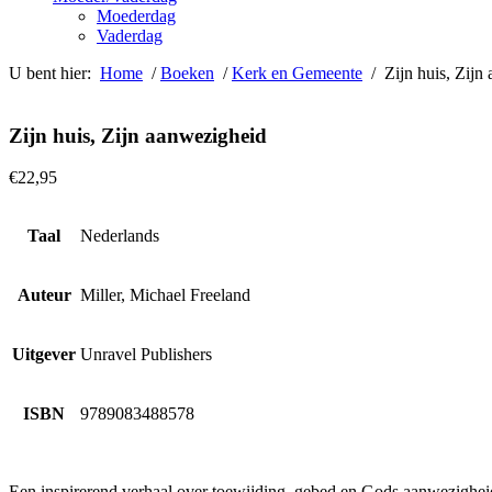
Moederdag
Vaderdag
U bent hier:
Home
/
Boeken
/
Kerk en Gemeente
/ Zijn huis, Zijn
Zijn huis, Zijn aanwezigheid
€
22,95
Taal
Nederlands
Auteur
Miller, Michael Freeland
Uitgever
Unravel Publishers
ISBN
9789083488578
Een inspirerend verhaal over toewijding, gebed en Gods aanwezigheid