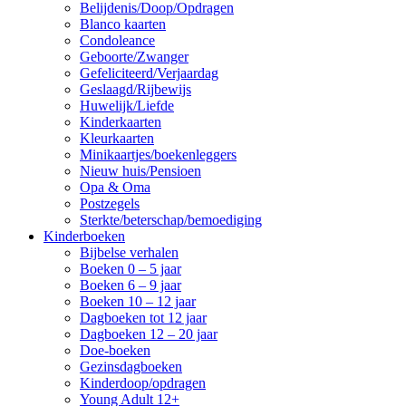
Belijdenis/Doop/Opdragen
Blanco kaarten
Condoleance
Geboorte/Zwanger
Gefeliciteerd/Verjaardag
Geslaagd/Rijbewijs
Huwelijk/Liefde
Kinderkaarten
Kleurkaarten
Minikaartjes/boekenleggers
Nieuw huis/Pensioen
Opa & Oma
Postzegels
Sterkte/beterschap/bemoediging
Kinderboeken
Bijbelse verhalen
Boeken 0 – 5 jaar
Boeken 6 – 9 jaar
Boeken 10 – 12 jaar
Dagboeken tot 12 jaar
Dagboeken 12 – 20 jaar
Doe-boeken
Gezinsdagboeken
Kinderdoop/opdragen
Young Adult 12+