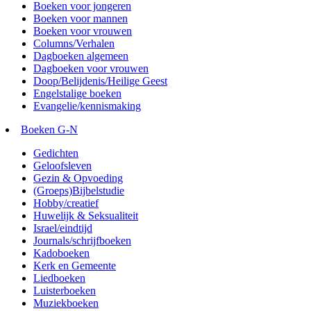
Boeken voor jongeren
Boeken voor mannen
Boeken voor vrouwen
Columns/Verhalen
Dagboeken algemeen
Dagboeken voor vrouwen
Doop/Belijdenis/Heilige Geest
Engelstalige boeken
Evangelie/kennismaking
Boeken G-N
Gedichten
Geloofsleven
Gezin & Opvoeding
(Groeps)Bijbelstudie
Hobby/creatief
Huwelijk & Seksualiteit
Israel/eindtijd
Journals/schrijfboeken
Kadoboeken
Kerk en Gemeente
Liedboeken
Luisterboeken
Muziekboeken