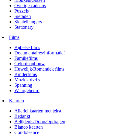
Mokken/Glazen
Overige cadeaus
Puzzels
Sieraden
Sleutelhangers
Stationary
Films
Bijbelse films
Documentaires/Informatief
Familiefilms
Geloofsopbouw
Huwelijk/Romantiek films
Kinderfilms
Muziek dvd’s
Spanning
Waargebeurd
Kaarten
Allerlei kaarten met tekst
Bedankt
Belijdenis/Doop/Opdragen
Blanco kaarten
Condoleance