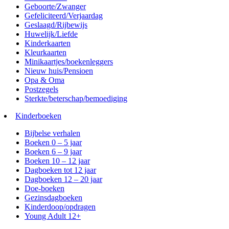
Geboorte/Zwanger
Gefeliciteerd/Verjaardag
Geslaagd/Rijbewijs
Huwelijk/Liefde
Kinderkaarten
Kleurkaarten
Minikaartjes/boekenleggers
Nieuw huis/Pensioen
Opa & Oma
Postzegels
Sterkte/beterschap/bemoediging
Kinderboeken
Bijbelse verhalen
Boeken 0 – 5 jaar
Boeken 6 – 9 jaar
Boeken 10 – 12 jaar
Dagboeken tot 12 jaar
Dagboeken 12 – 20 jaar
Doe-boeken
Gezinsdagboeken
Kinderdoop/opdragen
Young Adult 12+