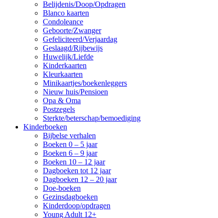
Belijdenis/Doop/Opdragen
Blanco kaarten
Condoleance
Geboorte/Zwanger
Gefeliciteerd/Verjaardag
Geslaagd/Rijbewijs
Huwelijk/Liefde
Kinderkaarten
Kleurkaarten
Minikaartjes/boekenleggers
Nieuw huis/Pensioen
Opa & Oma
Postzegels
Sterkte/beterschap/bemoediging
Kinderboeken
Bijbelse verhalen
Boeken 0 – 5 jaar
Boeken 6 – 9 jaar
Boeken 10 – 12 jaar
Dagboeken tot 12 jaar
Dagboeken 12 – 20 jaar
Doe-boeken
Gezinsdagboeken
Kinderdoop/opdragen
Young Adult 12+