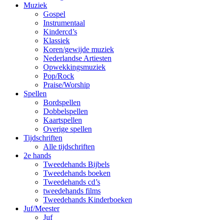
Muziek
Gospel
Instrumentaal
Kindercd’s
Klassiek
Koren/gewijde muziek
Nederlandse Artiesten
Opwekkingsmuziek
Pop/Rock
Praise/Worship
Spellen
Bordspellen
Dobbelspellen
Kaartspellen
Overige spellen
Tijdschriften
Alle tijdschriften
2e hands
Tweedehands Bijbels
Tweedehands boeken
Tweedehands cd’s
tweedehands films
Tweedehands Kinderboeken
Juf/Meester
Juf