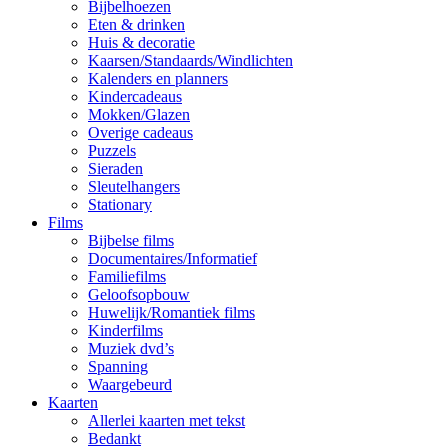
Bijbelhoezen
Eten & drinken
Huis & decoratie
Kaarsen/Standaards/Windlichten
Kalenders en planners
Kindercadeaus
Mokken/Glazen
Overige cadeaus
Puzzels
Sieraden
Sleutelhangers
Stationary
Films
Bijbelse films
Documentaires/Informatief
Familiefilms
Geloofsopbouw
Huwelijk/Romantiek films
Kinderfilms
Muziek dvd’s
Spanning
Waargebeurd
Kaarten
Allerlei kaarten met tekst
Bedankt