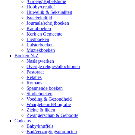
(Groeps)Bijbelstudie
Hobby/creatief
Huwelijk & Seksualiteit
Israel/eindtijd
Journals/schrijfboeken
Kadoboeken
Kerk en Gemeente
Liedboeken
Luisterboeken
Muziekboeken
Boeken N-Z
Naslagwerken
Overige religies/allochtonen
Pastoraat
Relaties
Romans
Spannende boeken
Studieboeken
Voeding & Gezondheid
Waargebeurd/Biografie
Ziekte & lijden
Zwangerschap & Geboorte
Cadeaus
Baby/knuffels
Bad/verzorgingsproducten