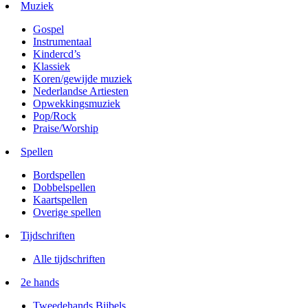
Muziek
Gospel
Instrumentaal
Kindercd’s
Klassiek
Koren/gewijde muziek
Nederlandse Artiesten
Opwekkingsmuziek
Pop/Rock
Praise/Worship
Spellen
Bordspellen
Dobbelspellen
Kaartspellen
Overige spellen
Tijdschriften
Alle tijdschriften
2e hands
Tweedehands Bijbels