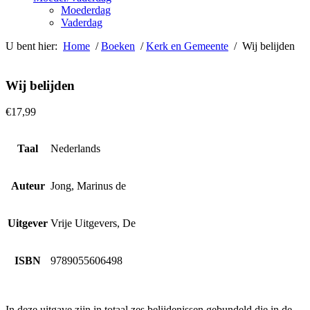
Moederdag
Vaderdag
U bent hier:
Home
/
Boeken
/
Kerk en Gemeente
/ Wij belijden
Wij belijden
€
17,99
Taal
Nederlands
Auteur
Jong, Marinus de
Uitgever
Vrije Uitgevers, De
ISBN
9789055606498
In deze uitgave zijn in totaal zes belijdenissen gebundeld die in de