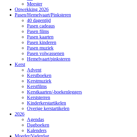
Meester
Opwekking 2026
Pasen/Hemelvaart/Pinksteren
40 dagentijd
Pasen cadeaus
Pasen films
Pasen kaarten
Pasen kinderen
Pasen muziek
Pasen volwassenen
Hemelvaart/pinksteren
Kerst
Advent
Kerstboeken
Kerstmuziek
Kerstfilms
Kerstkaarten/-boekenleggers
Kerststerren
Kinderkerstartikelen
Overige kerstartikelen
2026
Agendas
Dagboeken
Kalenders
Moeder/Vaderdag