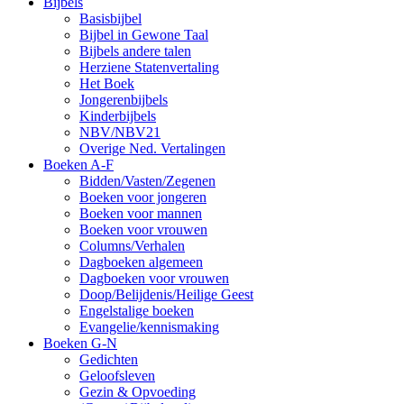
Bijbels
Basisbijbel
Bijbel in Gewone Taal
Bijbels andere talen
Herziene Statenvertaling
Het Boek
Jongerenbijbels
Kinderbijbels
NBV/NBV21
Overige Ned. Vertalingen
Boeken A-F
Bidden/Vasten/Zegenen
Boeken voor jongeren
Boeken voor mannen
Boeken voor vrouwen
Columns/Verhalen
Dagboeken algemeen
Dagboeken voor vrouwen
Doop/Belijdenis/Heilige Geest
Engelstalige boeken
Evangelie/kennismaking
Boeken G-N
Gedichten
Geloofsleven
Gezin & Opvoeding