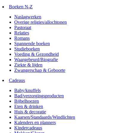
Boeken N-Z
Naslagwerken
Overige religies/allochtonen
Pastoraat
Relaties
Romans
Spannende boeken
Studieboeken
Voeding & Gezondheid
Waargebeurd/Biografie
Ziekte & lijden
Zwangerschap & Geboorte
Cadeaus
Baby/knuffels
Bad/verzorgingsproducten
Bijbelhoezen
Eten & drinken
Huis & decoratie
Kaarsen/Standaards/Windlichten
Kalenders en planners
Kindercadeaus