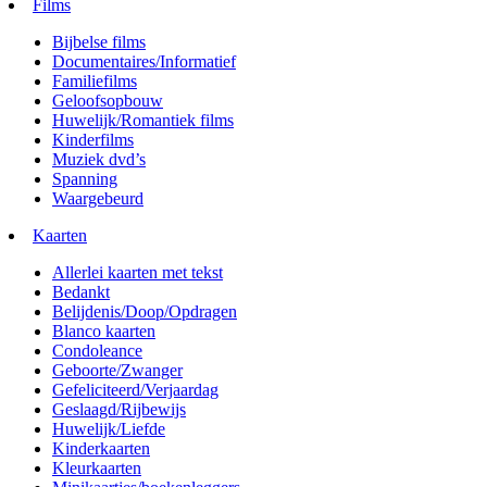
Films
Bijbelse films
Documentaires/Informatief
Familiefilms
Geloofsopbouw
Huwelijk/Romantiek films
Kinderfilms
Muziek dvd’s
Spanning
Waargebeurd
Kaarten
Allerlei kaarten met tekst
Bedankt
Belijdenis/Doop/Opdragen
Blanco kaarten
Condoleance
Geboorte/Zwanger
Gefeliciteerd/Verjaardag
Geslaagd/Rijbewijs
Huwelijk/Liefde
Kinderkaarten
Kleurkaarten