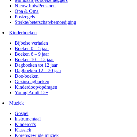
Minikaartjes/boekenleggers
Nieuw huis/Pensioen
Opa & Oma
Postzegels
Sterkte/beterschap/bemoediging
Kinderboeken
Bijbelse verhalen
Boeken 0 – 5 jaar
Boeken 6 – 9 jaar
Boeken 10 – 12 jaar
Dagboeken tot 12 jaar
Dagboeken 12 – 20 jaar
Doe-boeken
Gezinsdagboeken
Kinderdoop/opdragen
Young Adult 12+
Muziek
Gospel
Instrumentaal
Kindercd’s
Klassiek
Koren/gewijde muziek