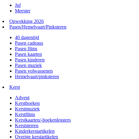
Juf
Meester
Opwekking 2026
Pasen/Hemelvaart/Pinksteren
40 dagentijd
Pasen cadeaus
Pasen films
Pasen kaarten
Pasen kinderen
Pasen muziek
Pasen volwassenen
Hemelvaart/pinksteren
Kerst
Advent
Kerstboeken
Kerstmuziek
Kerstfilms
Kerstkaarten/-boekenleggers
Kerststerren
Kinderkerstartikelen
Overige kerstartikelen