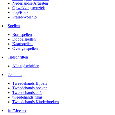
Nederlandse Artiesten
Opwekkingsmuziek
Pop/Rock
Praise/Worship
Spellen
Bordspellen
Dobbelspellen
Kaartspellen
Overige spellen
Tijdschriften
Alle tijdschriften
2e hands
Tweedehands Bijbels
Tweedehands boeken
Tweedehands cd’s
tweedehands films
Tweedehands Kinderboeken
Juf/Meester