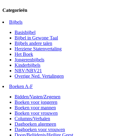
Categorieën
Bijbels
Basisbijbel
Bijbel in Gewone Taal
Bijbels andere talen
Herziene Statenvertaling
Het Boek
Jongerenbijbels
Kinderbijbels
NBV/NBV21
Overige Ned. Vertalingen
Boeken A-F
Bidden/Vasten/Zegenen
Boeken voor jongeren
Boeken voor mannen
Boeken voor vrouwen
Columns/Verhalen
Dagboeken algemeen
Dagboeken voor vrouwen
Doop/Belijdenis/Heilige Geest