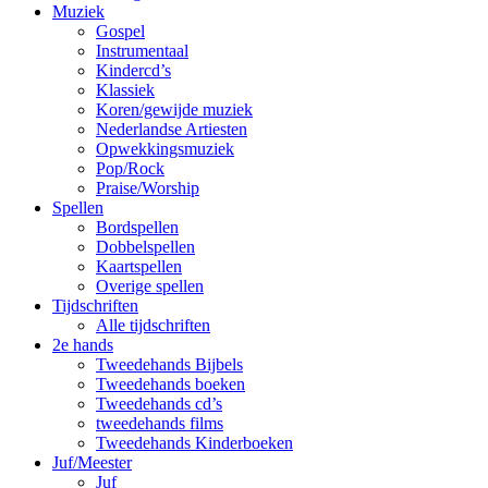
Muziek
Gospel
Instrumentaal
Kindercd’s
Klassiek
Koren/gewijde muziek
Nederlandse Artiesten
Opwekkingsmuziek
Pop/Rock
Praise/Worship
Spellen
Bordspellen
Dobbelspellen
Kaartspellen
Overige spellen
Tijdschriften
Alle tijdschriften
2e hands
Tweedehands Bijbels
Tweedehands boeken
Tweedehands cd’s
tweedehands films
Tweedehands Kinderboeken
Juf/Meester
Juf