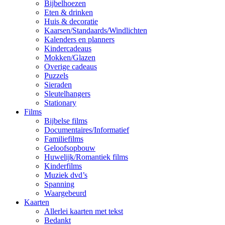
Bijbelhoezen
Eten & drinken
Huis & decoratie
Kaarsen/Standaards/Windlichten
Kalenders en planners
Kindercadeaus
Mokken/Glazen
Overige cadeaus
Puzzels
Sieraden
Sleutelhangers
Stationary
Films
Bijbelse films
Documentaires/Informatief
Familiefilms
Geloofsopbouw
Huwelijk/Romantiek films
Kinderfilms
Muziek dvd’s
Spanning
Waargebeurd
Kaarten
Allerlei kaarten met tekst
Bedankt