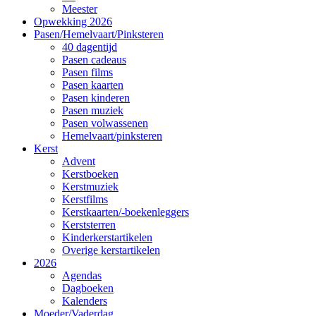
Meester
Opwekking 2026
Pasen/Hemelvaart/Pinksteren
40 dagentijd
Pasen cadeaus
Pasen films
Pasen kaarten
Pasen kinderen
Pasen muziek
Pasen volwassenen
Hemelvaart/pinksteren
Kerst
Advent
Kerstboeken
Kerstmuziek
Kerstfilms
Kerstkaarten/-boekenleggers
Kerststerren
Kinderkerstartikelen
Overige kerstartikelen
2026
Agendas
Dagboeken
Kalenders
Moeder/Vaderdag