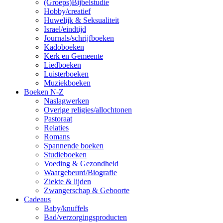
(Groeps)Bijbelstudie
Hobby/creatief
Huwelijk & Seksualiteit
Israel/eindtijd
Journals/schrijfboeken
Kadoboeken
Kerk en Gemeente
Liedboeken
Luisterboeken
Muziekboeken
Boeken N-Z
Naslagwerken
Overige religies/allochtonen
Pastoraat
Relaties
Romans
Spannende boeken
Studieboeken
Voeding & Gezondheid
Waargebeurd/Biografie
Ziekte & lijden
Zwangerschap & Geboorte
Cadeaus
Baby/knuffels
Bad/verzorgingsproducten