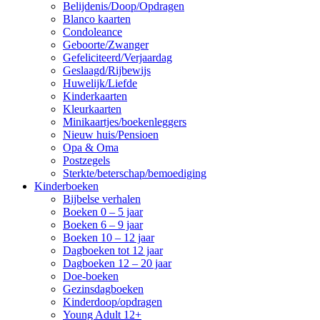
Belijdenis/Doop/Opdragen
Blanco kaarten
Condoleance
Geboorte/Zwanger
Gefeliciteerd/Verjaardag
Geslaagd/Rijbewijs
Huwelijk/Liefde
Kinderkaarten
Kleurkaarten
Minikaartjes/boekenleggers
Nieuw huis/Pensioen
Opa & Oma
Postzegels
Sterkte/beterschap/bemoediging
Kinderboeken
Bijbelse verhalen
Boeken 0 – 5 jaar
Boeken 6 – 9 jaar
Boeken 10 – 12 jaar
Dagboeken tot 12 jaar
Dagboeken 12 – 20 jaar
Doe-boeken
Gezinsdagboeken
Kinderdoop/opdragen
Young Adult 12+