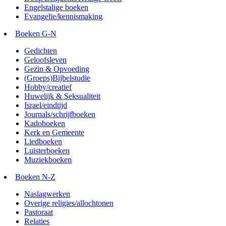
Engelstalige boeken
Evangelie/kennismaking
Boeken G-N
Gedichten
Geloofsleven
Gezin & Opvoeding
(Groeps)Bijbelstudie
Hobby/creatief
Huwelijk & Seksualiteit
Israel/eindtijd
Journals/schrijfboeken
Kadoboeken
Kerk en Gemeente
Liedboeken
Luisterboeken
Muziekboeken
Boeken N-Z
Naslagwerken
Overige religies/allochtonen
Pastoraat
Relaties