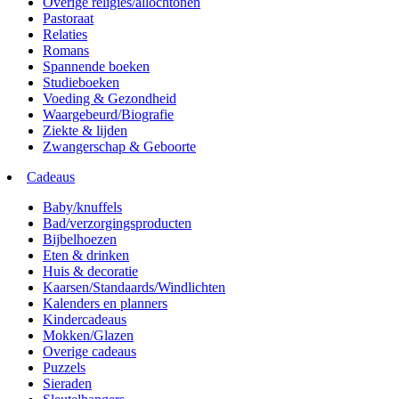
Overige religies/allochtonen
Pastoraat
Relaties
Romans
Spannende boeken
Studieboeken
Voeding & Gezondheid
Waargebeurd/Biografie
Ziekte & lijden
Zwangerschap & Geboorte
Cadeaus
Baby/knuffels
Bad/verzorgingsproducten
Bijbelhoezen
Eten & drinken
Huis & decoratie
Kaarsen/Standaards/Windlichten
Kalenders en planners
Kindercadeaus
Mokken/Glazen
Overige cadeaus
Puzzels
Sieraden