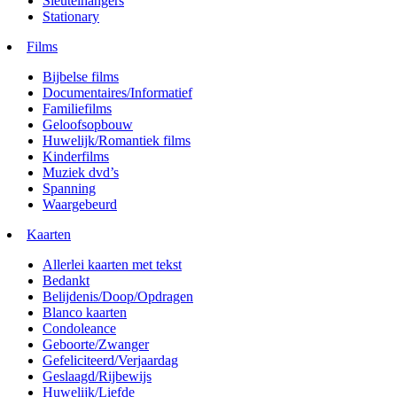
Sleutelhangers
Stationary
Films
Bijbelse films
Documentaires/Informatief
Familiefilms
Geloofsopbouw
Huwelijk/Romantiek films
Kinderfilms
Muziek dvd’s
Spanning
Waargebeurd
Kaarten
Allerlei kaarten met tekst
Bedankt
Belijdenis/Doop/Opdragen
Blanco kaarten
Condoleance
Geboorte/Zwanger
Gefeliciteerd/Verjaardag
Geslaagd/Rijbewijs
Huwelijk/Liefde