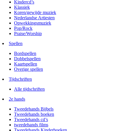
Kindercd’s
Klassiek
Koren/gewijde muziek
Nederlandse Artiesten
Opwekkingsmuziek
Pop/Rock
Praise/Worship
Spellen
Bordspellen
Dobbelspellen
Kaartspellen
Overige spellen
Tijdschriften
Alle tijdschriften
2e hands
Tweedehands Bijbels
Tweedehands boeken
Tweedehands cd’s
tweedehands films
Tweedehands Kinderboeken