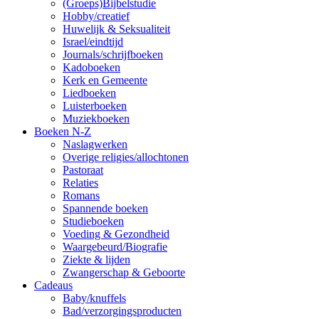
(Groeps)Bijbelstudie
Hobby/creatief
Huwelijk & Seksualiteit
Israel/eindtijd
Journals/schrijfboeken
Kadoboeken
Kerk en Gemeente
Liedboeken
Luisterboeken
Muziekboeken
Boeken N-Z
Naslagwerken
Overige religies/allochtonen
Pastoraat
Relaties
Romans
Spannende boeken
Studieboeken
Voeding & Gezondheid
Waargebeurd/Biografie
Ziekte & lijden
Zwangerschap & Geboorte
Cadeaus
Baby/knuffels
Bad/verzorgingsproducten