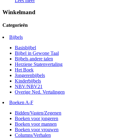
Lees meer
Winkelmand
Categorieën
Bijbels
Basisbijbel
Bijbel in Gewone Taal
Bijbels andere talen
Herziene Statenvertaling
Het Boek
Jongerenbijbels
Kinderbijbels
NBV/NBV21
Overige Ned. Vertalingen
Boeken A-F
Bidden/Vasten/Zegenen
Boeken voor jongeren
Boeken voor mannen
Boeken voor vrouwen
Columns/Verhalen