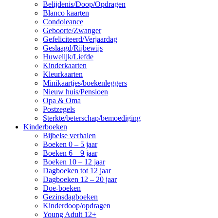
Belijdenis/Doop/Opdragen
Blanco kaarten
Condoleance
Geboorte/Zwanger
Gefeliciteerd/Verjaardag
Geslaagd/Rijbewijs
Huwelijk/Liefde
Kinderkaarten
Kleurkaarten
Minikaartjes/boekenleggers
Nieuw huis/Pensioen
Opa & Oma
Postzegels
Sterkte/beterschap/bemoediging
Kinderboeken
Bijbelse verhalen
Boeken 0 – 5 jaar
Boeken 6 – 9 jaar
Boeken 10 – 12 jaar
Dagboeken tot 12 jaar
Dagboeken 12 – 20 jaar
Doe-boeken
Gezinsdagboeken
Kinderdoop/opdragen
Young Adult 12+