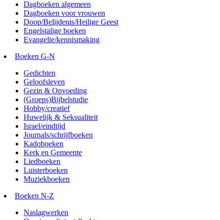
Dagboeken algemeen
Dagboeken voor vrouwen
Doop/Belijdenis/Heilige Geest
Engelstalige boeken
Evangelie/kennismaking
Boeken G-N
Gedichten
Geloofsleven
Gezin & Opvoeding
(Groeps)Bijbelstudie
Hobby/creatief
Huwelijk & Seksualiteit
Israel/eindtijd
Journals/schrijfboeken
Kadoboeken
Kerk en Gemeente
Liedboeken
Luisterboeken
Muziekboeken
Boeken N-Z
Naslagwerken