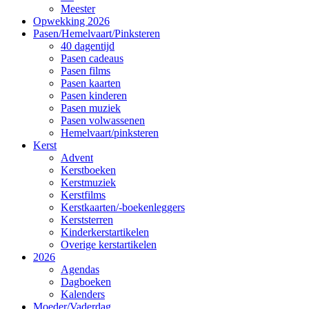
Meester
Opwekking 2026
Pasen/Hemelvaart/Pinksteren
40 dagentijd
Pasen cadeaus
Pasen films
Pasen kaarten
Pasen kinderen
Pasen muziek
Pasen volwassenen
Hemelvaart/pinksteren
Kerst
Advent
Kerstboeken
Kerstmuziek
Kerstfilms
Kerstkaarten/-boekenleggers
Kerststerren
Kinderkerstartikelen
Overige kerstartikelen
2026
Agendas
Dagboeken
Kalenders
Moeder/Vaderdag