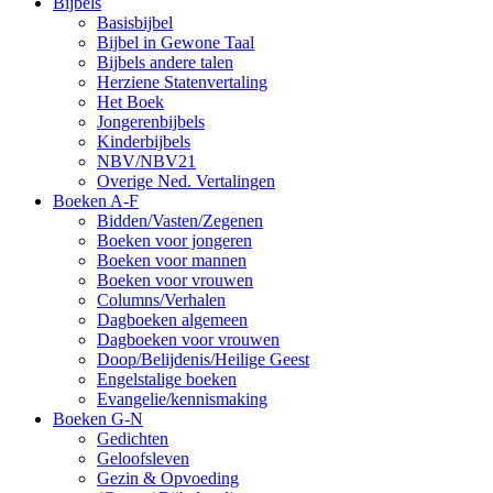
Bijbels
Basisbijbel
Bijbel in Gewone Taal
Bijbels andere talen
Herziene Statenvertaling
Het Boek
Jongerenbijbels
Kinderbijbels
NBV/NBV21
Overige Ned. Vertalingen
Boeken A-F
Bidden/Vasten/Zegenen
Boeken voor jongeren
Boeken voor mannen
Boeken voor vrouwen
Columns/Verhalen
Dagboeken algemeen
Dagboeken voor vrouwen
Doop/Belijdenis/Heilige Geest
Engelstalige boeken
Evangelie/kennismaking
Boeken G-N
Gedichten
Geloofsleven
Gezin & Opvoeding