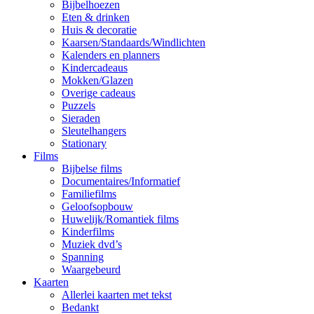
Bijbelhoezen
Eten & drinken
Huis & decoratie
Kaarsen/Standaards/Windlichten
Kalenders en planners
Kindercadeaus
Mokken/Glazen
Overige cadeaus
Puzzels
Sieraden
Sleutelhangers
Stationary
Films
Bijbelse films
Documentaires/Informatief
Familiefilms
Geloofsopbouw
Huwelijk/Romantiek films
Kinderfilms
Muziek dvd’s
Spanning
Waargebeurd
Kaarten
Allerlei kaarten met tekst
Bedankt