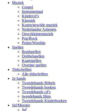
Muziek
Gospel
Instrumentaal
Kindercd’s
Klassiek
Koren/gewijde muziek
Nederlandse Artiesten
Opwekkingsmuziek
Pop/Rock
Praise/Worship
Spellen
Bordspellen
Dobbelspellen
Kaartspellen
Overige spellen
Tijdschriften
Alle tijdschriften
2e hands
Tweedehands Bijbels
Tweedehands boeken
Tweedehands cd’s
tweedehands films
Tweedehands Kinderboeken
Juf/Meester
Juf