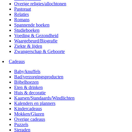
Overige religies/allochtonen
Pastoraat
Relaties
Romans
Spannende boeken
Studieboeken
Voeding & Gezondheid
Waargebeurd/Biografie
Ziekte & lijden
Zwangerschap & Geboorte
Cadeaus
Baby/knuffels
Bad/verzorgingsproducten
Bijbelhoezen
Eten & drinken
Huis & decoratie
Kaarsen/Standaards/Windlichten
Kalenders en planners
Kindercadeaus
Mokken/Glazen
Overige cadeaus
Puzzels
Sieraden