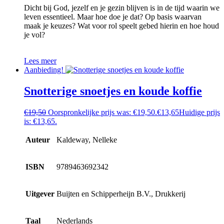
Dicht bij God, jezelf en je gezin blijven is in de tijd waarin we
leven essentieel. Maar hoe doe je dat? Op basis waarvan
maak je keuzes? Wat voor rol speelt gebed hierin en hoe houd
je vol?
Lees meer
Aanbieding!
Snotterige snoetjes en koude koffie
€
19,50
Oorspronkelijke prijs was: €19,50.
€
13,65
Huidige prijs
is: €13,65.
Auteur
Kaldeway, Nelleke
ISBN
9789463692342
Uitgever
Buijten en Schipperheijn B.V., Drukkerij
Taal
Nederlands