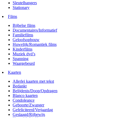
Sleutelhangers
Stationary
Films
Bijbelse films
Documentaires/Informatief
Familiefilms
Geloofsopbouw
Huwelijk/Romantiek films
Kinderfilms
Muziek dvd’s
Spanning
Waargebeurd
Kaarten
Allerlei kaarten met tekst
Bedankt
Belijdenis/Doop/Opdragen
Blanco kaarten
Condoleance
Geboorte/Zwanger
Gefeliciteerd/Verjaardag
Geslaagd/Rijbewijs