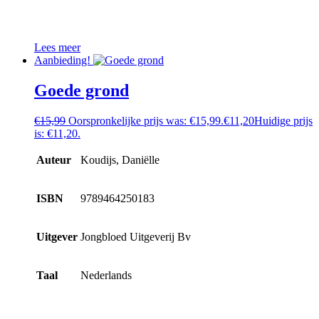
Lees meer
Aanbieding!
Goede grond
€
15,99
Oorspronkelijke prijs was: €15,99.
€
11,20
Huidige prijs
is: €11,20.
Auteur
Koudijs, Daniëlle
ISBN
9789464250183
Uitgever
Jongbloed Uitgeverij Bv
Taal
Nederlands