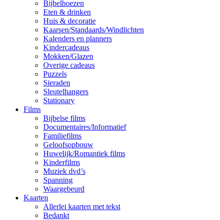
Bijbelhoezen
Eten & drinken
Huis & decoratie
Kaarsen/Standaards/Windlichten
Kalenders en planners
Kindercadeaus
Mokken/Glazen
Overige cadeaus
Puzzels
Sieraden
Sleutelhangers
Stationary
Films
Bijbelse films
Documentaires/Informatief
Familiefilms
Geloofsopbouw
Huwelijk/Romantiek films
Kinderfilms
Muziek dvd’s
Spanning
Waargebeurd
Kaarten
Allerlei kaarten met tekst
Bedankt