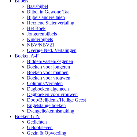
Bijbels
Basisbijbel
Bijbel in Gewone Taal
Bijbels andere talen
Herziene Statenvertaling
Het Boek
Jongerenbijbels
Kinderbijbels
NBV/NBV21
Overige Ned. Vertalingen
Boeken A-F
Bidden/Vasten/Zegenen
Boeken voor jongeren
Boeken voor mannen
Boeken voor vrouwen
Columns/Verhalen
Dagboeken algemeen
Dagboeken voor vrouwen
Doop/Belijdenis/Heilige Geest
Engelstalige boeken
Evangelie/kennismaking
Boeken G-N
Gedichten
Geloofsleven
Gezin & Opvoeding