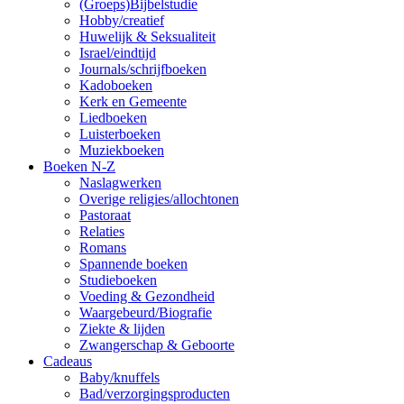
(Groeps)Bijbelstudie
Hobby/creatief
Huwelijk & Seksualiteit
Israel/eindtijd
Journals/schrijfboeken
Kadoboeken
Kerk en Gemeente
Liedboeken
Luisterboeken
Muziekboeken
Boeken N-Z
Naslagwerken
Overige religies/allochtonen
Pastoraat
Relaties
Romans
Spannende boeken
Studieboeken
Voeding & Gezondheid
Waargebeurd/Biografie
Ziekte & lijden
Zwangerschap & Geboorte
Cadeaus
Baby/knuffels
Bad/verzorgingsproducten