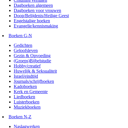
Columns/Verhalen
Dagboeken algemeen
Dagboeken voor vrouwen
Doop/Belijdenis/Heilige Geest
Engelstalige boeken
Evangelie/kennismaking
Boeken G-N
Gedichten
Geloofsleven
Gezin & Opvoeding
(Groeps)Bijbelstudie
Hobby/creatief
Huwelijk & Seksualiteit
Israel/eindtijd
Journals/schrijfboeken
Kadoboeken
Kerk en Gemeente
Liedboeken
Luisterboeken
Muziekboeken
Boeken N-Z
Naslagwerken