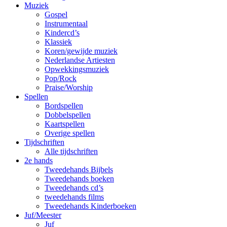
Muziek
Gospel
Instrumentaal
Kindercd’s
Klassiek
Koren/gewijde muziek
Nederlandse Artiesten
Opwekkingsmuziek
Pop/Rock
Praise/Worship
Spellen
Bordspellen
Dobbelspellen
Kaartspellen
Overige spellen
Tijdschriften
Alle tijdschriften
2e hands
Tweedehands Bijbels
Tweedehands boeken
Tweedehands cd’s
tweedehands films
Tweedehands Kinderboeken
Juf/Meester
Juf