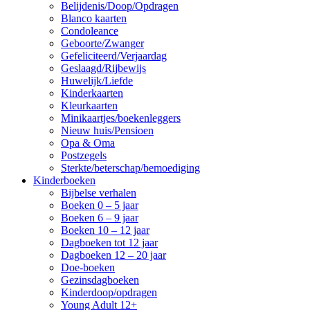
Belijdenis/Doop/Opdragen
Blanco kaarten
Condoleance
Geboorte/Zwanger
Gefeliciteerd/Verjaardag
Geslaagd/Rijbewijs
Huwelijk/Liefde
Kinderkaarten
Kleurkaarten
Minikaartjes/boekenleggers
Nieuw huis/Pensioen
Opa & Oma
Postzegels
Sterkte/beterschap/bemoediging
Kinderboeken
Bijbelse verhalen
Boeken 0 – 5 jaar
Boeken 6 – 9 jaar
Boeken 10 – 12 jaar
Dagboeken tot 12 jaar
Dagboeken 12 – 20 jaar
Doe-boeken
Gezinsdagboeken
Kinderdoop/opdragen
Young Adult 12+