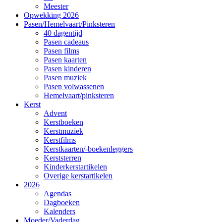
Meester
Opwekking 2026
Pasen/Hemelvaart/Pinksteren
40 dagentijd
Pasen cadeaus
Pasen films
Pasen kaarten
Pasen kinderen
Pasen muziek
Pasen volwassenen
Hemelvaart/pinksteren
Kerst
Advent
Kerstboeken
Kerstmuziek
Kerstfilms
Kerstkaarten/-boekenleggers
Kerststerren
Kinderkerstartikelen
Overige kerstartikelen
2026
Agendas
Dagboeken
Kalenders
Moeder/Vaderdag