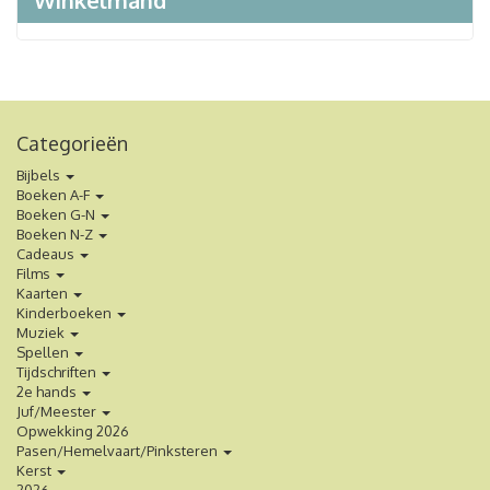
Winkelmand
Categorieën
Bijbels
Boeken A-F
Boeken G-N
Boeken N-Z
Cadeaus
Films
Kaarten
Kinderboeken
Muziek
Spellen
Tijdschriften
2e hands
Juf/Meester
Opwekking 2026
Pasen/Hemelvaart/Pinksteren
Kerst