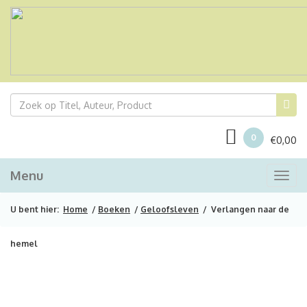
0
€
0,00
Menu
Togg
navi
U bent hier:
Home
/
Boeken
/
Geloofsleven
/ Verlangen naar de
hemel