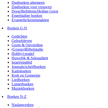
Dagboeken algemeen
Dagboeken voor vrouwen
Doop/Belijdenis/Heilige Geest
Engelstalige boeken
Evangelie/kennismaking
Boeken G-N
Gedichten
Geloofsleven
Gezin & Opvoeding
(Groeps)Bijbelstudie
Hobby/creatief
Huwelijk & Seksualiteit
Israel/eindtijd
Journals/schrijfboeken
Kadoboeken
Kerk en Gemeente
Liedboeken
Luisterboeken
Muziekboeken
Boeken N-Z
Naslagwerken