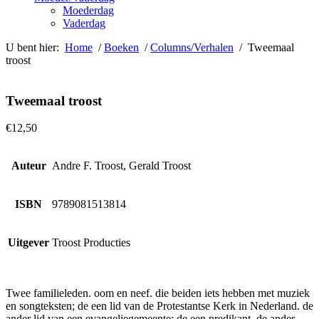
Moederdag
Vaderdag
U bent hier:
Home
/
Boeken
/
Columns/Verhalen
/ Tweemaal
troost
Tweemaal troost
€
12,50
Auteur
Andre F. Troost, Gerald Troost
ISBN
9789081513814
Uitgever
Troost Producties
Twee familieleden. oom en neef. die beiden iets hebben met muziek
en songteksten; de een lid van de Protestantse Kerk in Nederland. de
ander lid van een evangeliegemeente; de een predikant. de ander