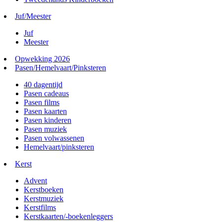
Juf/Meester
Juf
Meester
Opwekking 2026
Pasen/Hemelvaart/Pinksteren
40 dagentijd
Pasen cadeaus
Pasen films
Pasen kaarten
Pasen kinderen
Pasen muziek
Pasen volwassenen
Hemelvaart/pinksteren
Kerst
Advent
Kerstboeken
Kerstmuziek
Kerstfilms
Kerstkaarten/-boekenleggers