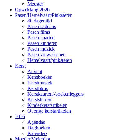
Meester
Opwekking 2026
Pasen/Hemelvaart/Pinksteren
40 dagentijd
Pasen cadeaus
Pasen films
Pasen kaarten
Pasen kinderen
Pasen muziek
Pasen volwassenen
Hemelvaart/pinksteren
Kerst
Advent
Kerstboeken
Kerstmuziek
Kerstfilms
Kerstkaarten/-boekenleggers
Kerststerren
Kinderkerstartikelen
Overige kerstartikelen
2026
Agendas
Dagboeken
Kalenders
Moeder/Vaderdag