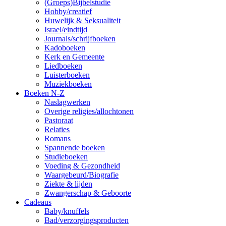
(Groeps)Bijbelstudie
Hobby/creatief
Huwelijk & Seksualiteit
Israel/eindtijd
Journals/schrijfboeken
Kadoboeken
Kerk en Gemeente
Liedboeken
Luisterboeken
Muziekboeken
Boeken N-Z
Naslagwerken
Overige religies/allochtonen
Pastoraat
Relaties
Romans
Spannende boeken
Studieboeken
Voeding & Gezondheid
Waargebeurd/Biografie
Ziekte & lijden
Zwangerschap & Geboorte
Cadeaus
Baby/knuffels
Bad/verzorgingsproducten