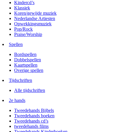
Kindercd’s
Klassiek
Koren/gewijde muziek
Nederlandse Artiesten
Opwekkingsmuziek
Pop/Rock
Praise/Worship
Spellen
Bordspellen
Dobbelspellen
Kaartspellen
Overige spellen
Tijdschriften
Alle tijdschriften
2e hands
Tweedehands Bijbels
Tweedehands boeken
Tweedehands cd’s
tweedehands films
Tweedehands Kinderboeken