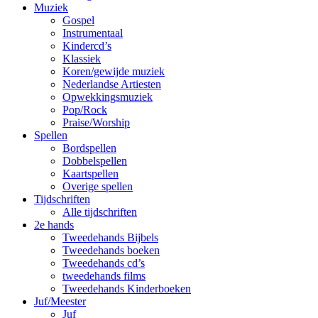
Muziek
Gospel
Instrumentaal
Kindercd’s
Klassiek
Koren/gewijde muziek
Nederlandse Artiesten
Opwekkingsmuziek
Pop/Rock
Praise/Worship
Spellen
Bordspellen
Dobbelspellen
Kaartspellen
Overige spellen
Tijdschriften
Alle tijdschriften
2e hands
Tweedehands Bijbels
Tweedehands boeken
Tweedehands cd’s
tweedehands films
Tweedehands Kinderboeken
Juf/Meester
Juf