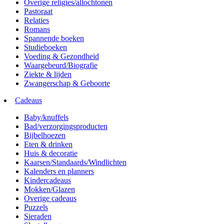
Overige religies/allochtonen
Pastoraat
Relaties
Romans
Spannende boeken
Studieboeken
Voeding & Gezondheid
Waargebeurd/Biografie
Ziekte & lijden
Zwangerschap & Geboorte
Cadeaus
Baby/knuffels
Bad/verzorgingsproducten
Bijbelhoezen
Eten & drinken
Huis & decoratie
Kaarsen/Standaards/Windlichten
Kalenders en planners
Kindercadeaus
Mokken/Glazen
Overige cadeaus
Puzzels
Sieraden