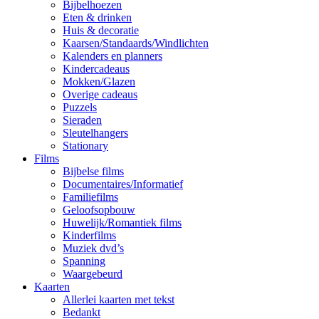
Bijbelhoezen
Eten & drinken
Huis & decoratie
Kaarsen/Standaards/Windlichten
Kalenders en planners
Kindercadeaus
Mokken/Glazen
Overige cadeaus
Puzzels
Sieraden
Sleutelhangers
Stationary
Films
Bijbelse films
Documentaires/Informatief
Familiefilms
Geloofsopbouw
Huwelijk/Romantiek films
Kinderfilms
Muziek dvd’s
Spanning
Waargebeurd
Kaarten
Allerlei kaarten met tekst
Bedankt