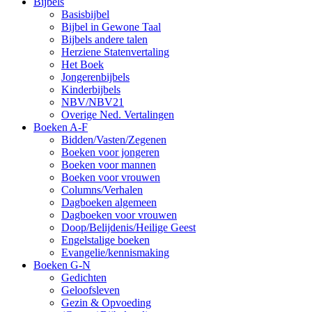
Bijbels
Basisbijbel
Bijbel in Gewone Taal
Bijbels andere talen
Herziene Statenvertaling
Het Boek
Jongerenbijbels
Kinderbijbels
NBV/NBV21
Overige Ned. Vertalingen
Boeken A-F
Bidden/Vasten/Zegenen
Boeken voor jongeren
Boeken voor mannen
Boeken voor vrouwen
Columns/Verhalen
Dagboeken algemeen
Dagboeken voor vrouwen
Doop/Belijdenis/Heilige Geest
Engelstalige boeken
Evangelie/kennismaking
Boeken G-N
Gedichten
Geloofsleven
Gezin & Opvoeding