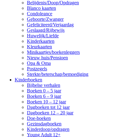
Belijdenis/Doop/Opdragen
Blanco kaarten
Condoleance
Geboorte/Zwanger
Gefeliciteerd/Verjaardag
Geslaagd/Rijbewijs
Huwelijk/Liefde
Kinderkaarten
Kleurkaarten
Minikaartjes/boekenleggers
Nieuw huis/Pensioen
Opa & Oma
Postzegels
Sterkte/beterschap/bemoediging
Kinderboeken
Bijbelse verhalen
Boeken 0 – 5 jaar
Boeken 6 – 9 jaar
Boeken 10 – 12 jaar
Dagboeken tot 12 jaar
Dagboeken 12 – 20 jaar
Doe-boeken
Gezinsdagboeken
Kinderdoop/opdragen
Young Adult 12+