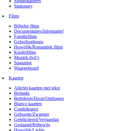
Sleutelhangers
Stationary
Films
Bijbelse films
Documentaires/Informatief
Familiefilms
Geloofsopbouw
Huwelijk/Romantiek films
Kinderfilms
Muziek dvd’s
Spanning
Waargebeurd
Kaarten
Allerlei kaarten met tekst
Bedankt
Belijdenis/Doop/Opdragen
Blanco kaarten
Condoleance
Geboorte/Zwanger
Gefeliciteerd/Verjaardag
Geslaagd/Rijbewijs
Huwelijk/Liefde