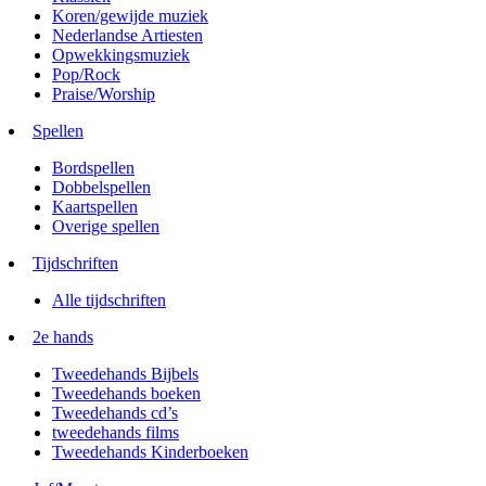
Koren/gewijde muziek
Nederlandse Artiesten
Opwekkingsmuziek
Pop/Rock
Praise/Worship
Spellen
Bordspellen
Dobbelspellen
Kaartspellen
Overige spellen
Tijdschriften
Alle tijdschriften
2e hands
Tweedehands Bijbels
Tweedehands boeken
Tweedehands cd’s
tweedehands films
Tweedehands Kinderboeken