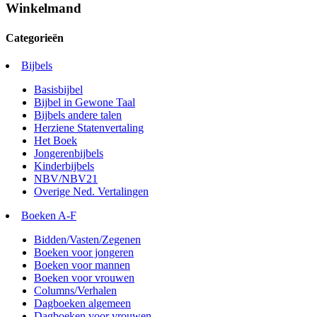
Winkelmand
Categorieën
Bijbels
Basisbijbel
Bijbel in Gewone Taal
Bijbels andere talen
Herziene Statenvertaling
Het Boek
Jongerenbijbels
Kinderbijbels
NBV/NBV21
Overige Ned. Vertalingen
Boeken A-F
Bidden/Vasten/Zegenen
Boeken voor jongeren
Boeken voor mannen
Boeken voor vrouwen
Columns/Verhalen
Dagboeken algemeen
Dagboeken voor vrouwen