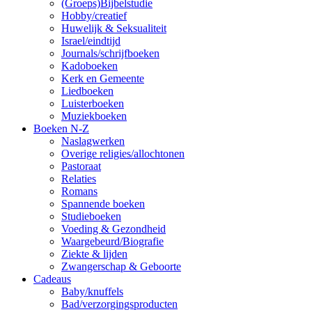
(Groeps)Bijbelstudie
Hobby/creatief
Huwelijk & Seksualiteit
Israel/eindtijd
Journals/schrijfboeken
Kadoboeken
Kerk en Gemeente
Liedboeken
Luisterboeken
Muziekboeken
Boeken N-Z
Naslagwerken
Overige religies/allochtonen
Pastoraat
Relaties
Romans
Spannende boeken
Studieboeken
Voeding & Gezondheid
Waargebeurd/Biografie
Ziekte & lijden
Zwangerschap & Geboorte
Cadeaus
Baby/knuffels
Bad/verzorgingsproducten