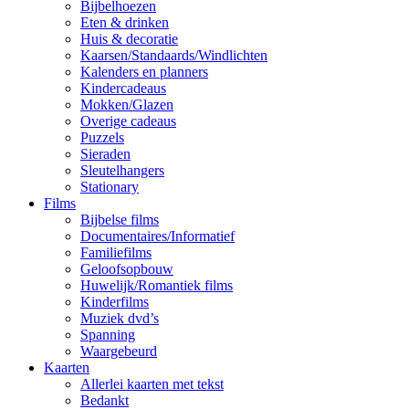
Bijbelhoezen
Eten & drinken
Huis & decoratie
Kaarsen/Standaards/Windlichten
Kalenders en planners
Kindercadeaus
Mokken/Glazen
Overige cadeaus
Puzzels
Sieraden
Sleutelhangers
Stationary
Films
Bijbelse films
Documentaires/Informatief
Familiefilms
Geloofsopbouw
Huwelijk/Romantiek films
Kinderfilms
Muziek dvd’s
Spanning
Waargebeurd
Kaarten
Allerlei kaarten met tekst
Bedankt