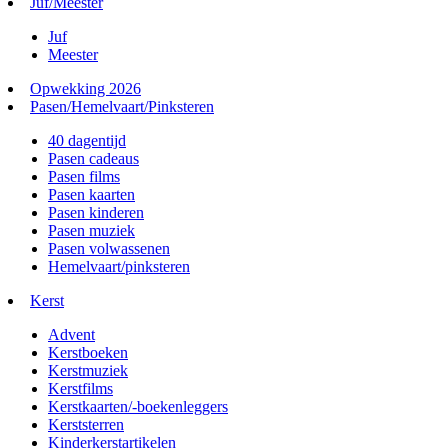
Juf/Meester
Juf
Meester
Opwekking 2026
Pasen/Hemelvaart/Pinksteren
40 dagentijd
Pasen cadeaus
Pasen films
Pasen kaarten
Pasen kinderen
Pasen muziek
Pasen volwassenen
Hemelvaart/pinksteren
Kerst
Advent
Kerstboeken
Kerstmuziek
Kerstfilms
Kerstkaarten/-boekenleggers
Kerststerren
Kinderkerstartikelen