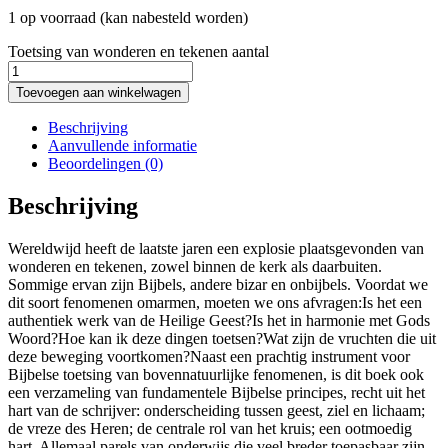
1 op voorraad (kan nabesteld worden)
Toetsing van wonderen en tekenen aantal
Toevoegen aan winkelwagen
Beschrijving
Aanvullende informatie
Beoordelingen (0)
Beschrijving
Wereldwijd heeft de laatste jaren een explosie plaatsgevonden van
wonderen en tekenen, zowel binnen de kerk als daarbuiten.
Sommige ervan zijn Bijbels, andere bizar en onbijbels. Voordat we
dit soort fenomenen omarmen, moeten we ons afvragen:Is het een
authentiek werk van de Heilige Geest?Is het in harmonie met Gods
Woord?Hoe kan ik deze dingen toetsen?Wat zijn de vruchten die uit
deze beweging voortkomen?Naast een prachtig instrument voor
Bijbelse toetsing van bovennatuurlijke fenomenen, is dit boek ook
een verzameling van fundamentele Bijbelse principes, recht uit het
hart van de schrijver: onderscheiding tussen geest, ziel en lichaam;
de vreze des Heren; de centrale rol van het kruis; een ootmoedig
hart. Allemaal parels van onderwijs die veel breder toepasbaar zijn