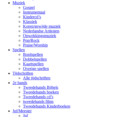
Muziek
Gospel
Instrumentaal
Kindercd’s
Klassiek
Koren/gewijde muziek
Nederlandse Artiesten
Opwekkingsmuziek
Pop/Rock
Praise/Worship
Spellen
Bordspellen
Dobbelspellen
Kaartspellen
Overige spellen
Tijdschriften
Alle tijdschriften
2e hands
Tweedehands Bijbels
Tweedehands boeken
Tweedehands cd’s
tweedehands films
Tweedehands Kinderboeken
Juf/Meester
Juf