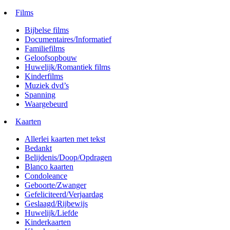
Films
Bijbelse films
Documentaires/Informatief
Familiefilms
Geloofsopbouw
Huwelijk/Romantiek films
Kinderfilms
Muziek dvd’s
Spanning
Waargebeurd
Kaarten
Allerlei kaarten met tekst
Bedankt
Belijdenis/Doop/Opdragen
Blanco kaarten
Condoleance
Geboorte/Zwanger
Gefeliciteerd/Verjaardag
Geslaagd/Rijbewijs
Huwelijk/Liefde
Kinderkaarten