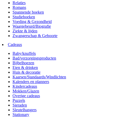
Relaties
Romans
Spannende boeken
Studieboeken
Voeding & Gezondheid
Waargebeurd/Biografie
Ziekte & lijden
Zwangerschap & Geboorte
Cadeaus
Baby/knuffels
Bad/verzorgingsproducten
Bijbelhoezen
Eten & drinken
Huis & decoratie
Kaarsen/Standaards/Windlichten
Kalenders en planners
Kindercadeaus
Mokken/Glazen
Overige cadeaus
Puzzels
Sieraden
Sleutelhangers
Stationary