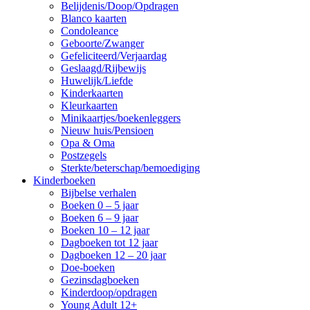
Belijdenis/Doop/Opdragen
Blanco kaarten
Condoleance
Geboorte/Zwanger
Gefeliciteerd/Verjaardag
Geslaagd/Rijbewijs
Huwelijk/Liefde
Kinderkaarten
Kleurkaarten
Minikaartjes/boekenleggers
Nieuw huis/Pensioen
Opa & Oma
Postzegels
Sterkte/beterschap/bemoediging
Kinderboeken
Bijbelse verhalen
Boeken 0 – 5 jaar
Boeken 6 – 9 jaar
Boeken 10 – 12 jaar
Dagboeken tot 12 jaar
Dagboeken 12 – 20 jaar
Doe-boeken
Gezinsdagboeken
Kinderdoop/opdragen
Young Adult 12+