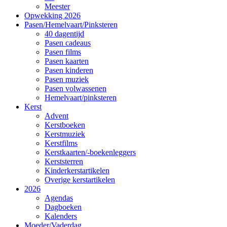
Meester
Opwekking 2026
Pasen/Hemelvaart/Pinksteren
40 dagentijd
Pasen cadeaus
Pasen films
Pasen kaarten
Pasen kinderen
Pasen muziek
Pasen volwassenen
Hemelvaart/pinksteren
Kerst
Advent
Kerstboeken
Kerstmuziek
Kerstfilms
Kerstkaarten/-boekenleggers
Kerststerren
Kinderkerstartikelen
Overige kerstartikelen
2026
Agendas
Dagboeken
Kalenders
Moeder/Vaderdag