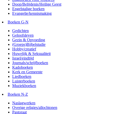
Doop/Belijdenis/Heilige Geest
Engelstalige boeken
Evangelie/kennismaking
Boeken G-N
Gedichten
Geloofsleven
Gezin & Opvoeding
(Groeps)Bijbelstudie
Hobby/creatief
Huwelijk & Seksualiteit
Israel/eindtijd
Journals/schrijfboeken
Kadoboeken
Kerk en Gemeente
Liedboeken
Luisterboeken
Muziekboeken
Boeken N-Z
Naslagwerken
Overige religies/allochtonen
Pastoraat