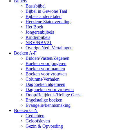
Bijbels
Basisbijbel
Bijbel in Gewone Taal
Bijbels andere talen
Herziene Statenvertaling
Het Boek
Jongerenbijbels
Kinderbijbels
NBV/NBV21
Overige Ned. Vertalingen
Boeken A-F
Bidden/Vasten/Zegenen
Boeken voor jongeren
Boeken voor mannen
Boeken voor vrouwen
Columns/Verhalen
Dagboeken algemeen
Dagboeken voor vrouwen
Doop/Belijdenis/Heilige Geest
Engelstalige boeken
Evangelie/kennismaking
Boeken G-N
Gedichten
Geloofsleven
Gezin & Opvoeding