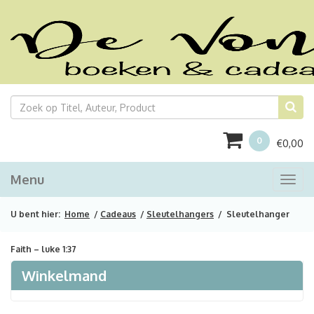
0
€
0,00
Menu
Togg
navi
U bent hier:
Home
/
Cadeaus
/
Sleutelhangers
/ Sleutelhanger
Faith – luke 1:37
Winkelmand