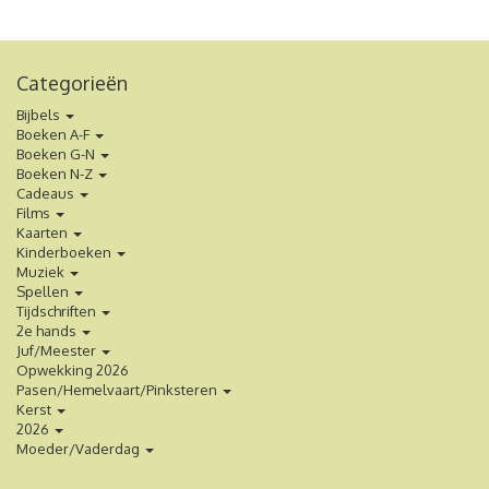
Categorieën
Bijbels
Boeken A-F
Boeken G-N
Boeken N-Z
Cadeaus
Films
Kaarten
Kinderboeken
Muziek
Spellen
Tijdschriften
2e hands
Juf/Meester
Opwekking 2026
Pasen/Hemelvaart/Pinksteren
Kerst
2026
Moeder/Vaderdag