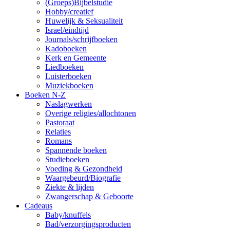
(Groeps)Bijbelstudie
Hobby/creatief
Huwelijk & Seksualiteit
Israel/eindtijd
Journals/schrijfboeken
Kadoboeken
Kerk en Gemeente
Liedboeken
Luisterboeken
Muziekboeken
Boeken N-Z
Naslagwerken
Overige religies/allochtonen
Pastoraat
Relaties
Romans
Spannende boeken
Studieboeken
Voeding & Gezondheid
Waargebeurd/Biografie
Ziekte & lijden
Zwangerschap & Geboorte
Cadeaus
Baby/knuffels
Bad/verzorgingsproducten