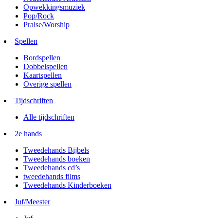
Opwekkingsmuziek
Pop/Rock
Praise/Worship
Spellen
Bordspellen
Dobbelspellen
Kaartspellen
Overige spellen
Tijdschriften
Alle tijdschriften
2e hands
Tweedehands Bijbels
Tweedehands boeken
Tweedehands cd’s
tweedehands films
Tweedehands Kinderboeken
Juf/Meester