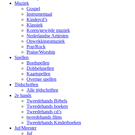
Muziek
Gospel
Instrumentaal
Kindercd’s
Klassiek
Koren/gewijde muziek
Nederlandse Artiesten
Opwekkingsmuziek
Pop/Rock
Praise/Worship
Spellen
Bordspellen
Dobbelspellen
Kaartspellen
Overige spellen
Tijdschriften
Alle tijdschriften
2e hands
Tweedehands Bijbels
Tweedehands boeken
Tweedehands cd’s
tweedehands films
Tweedehands Kinderboeken
Juf/Meester
Juf