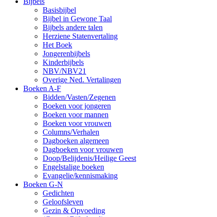
Bijbels
Basisbijbel
Bijbel in Gewone Taal
Bijbels andere talen
Herziene Statenvertaling
Het Boek
Jongerenbijbels
Kinderbijbels
NBV/NBV21
Overige Ned. Vertalingen
Boeken A-F
Bidden/Vasten/Zegenen
Boeken voor jongeren
Boeken voor mannen
Boeken voor vrouwen
Columns/Verhalen
Dagboeken algemeen
Dagboeken voor vrouwen
Doop/Belijdenis/Heilige Geest
Engelstalige boeken
Evangelie/kennismaking
Boeken G-N
Gedichten
Geloofsleven
Gezin & Opvoeding