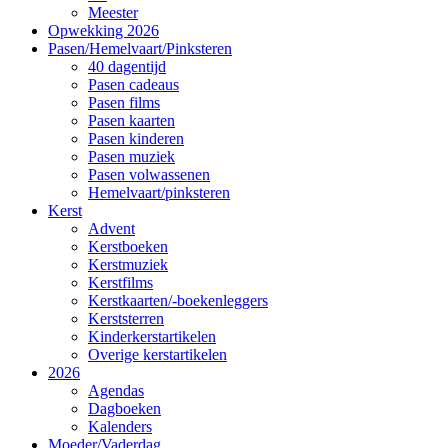
Meester
Opwekking 2026
Pasen/Hemelvaart/Pinksteren
40 dagentijd
Pasen cadeaus
Pasen films
Pasen kaarten
Pasen kinderen
Pasen muziek
Pasen volwassenen
Hemelvaart/pinksteren
Kerst
Advent
Kerstboeken
Kerstmuziek
Kerstfilms
Kerstkaarten/-boekenleggers
Kerststerren
Kinderkerstartikelen
Overige kerstartikelen
2026
Agendas
Dagboeken
Kalenders
Moeder/Vaderdag