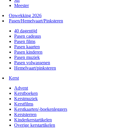
Juf
Meester
Opwekking 2026
Pasen/Hemelvaart/Pinksteren
40 dagentijd
Pasen cadeaus
Pasen films
Pasen kaarten
Pasen kinderen
Pasen muziek
Pasen volwassenen
Hemelvaart/pinksteren
Kerst
Advent
Kerstboeken
Kerstmuziek
Kerstfilms
Kerstkaarten/-boekenleggers
Kerststerren
Kinderkerstartikelen
Overige kerstartikelen