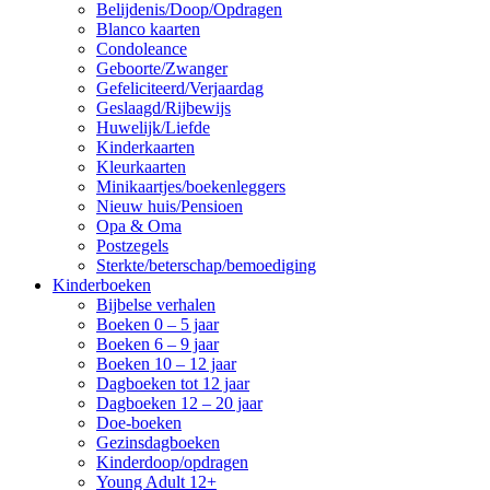
Belijdenis/Doop/Opdragen
Blanco kaarten
Condoleance
Geboorte/Zwanger
Gefeliciteerd/Verjaardag
Geslaagd/Rijbewijs
Huwelijk/Liefde
Kinderkaarten
Kleurkaarten
Minikaartjes/boekenleggers
Nieuw huis/Pensioen
Opa & Oma
Postzegels
Sterkte/beterschap/bemoediging
Kinderboeken
Bijbelse verhalen
Boeken 0 – 5 jaar
Boeken 6 – 9 jaar
Boeken 10 – 12 jaar
Dagboeken tot 12 jaar
Dagboeken 12 – 20 jaar
Doe-boeken
Gezinsdagboeken
Kinderdoop/opdragen
Young Adult 12+