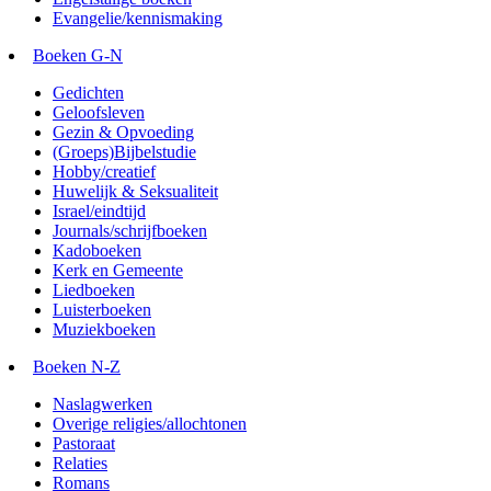
Evangelie/kennismaking
Boeken G-N
Gedichten
Geloofsleven
Gezin & Opvoeding
(Groeps)Bijbelstudie
Hobby/creatief
Huwelijk & Seksualiteit
Israel/eindtijd
Journals/schrijfboeken
Kadoboeken
Kerk en Gemeente
Liedboeken
Luisterboeken
Muziekboeken
Boeken N-Z
Naslagwerken
Overige religies/allochtonen
Pastoraat
Relaties
Romans