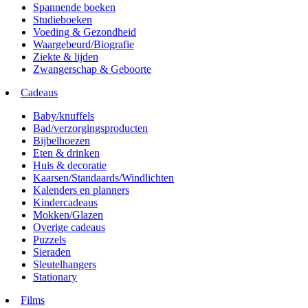
Spannende boeken
Studieboeken
Voeding & Gezondheid
Waargebeurd/Biografie
Ziekte & lijden
Zwangerschap & Geboorte
Cadeaus
Baby/knuffels
Bad/verzorgingsproducten
Bijbelhoezen
Eten & drinken
Huis & decoratie
Kaarsen/Standaards/Windlichten
Kalenders en planners
Kindercadeaus
Mokken/Glazen
Overige cadeaus
Puzzels
Sieraden
Sleutelhangers
Stationary
Films