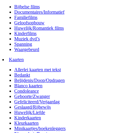
Bijbelse films
Documentaires/Informatief
Familiefilms
Geloofsopbouw
Huwelijk/Romantiek films
Kinderfilms
Muziek dvd’s
Spanning
Waargebeurd
Kaarten
Allerlei kaarten met tekst
Bedankt
Belijdenis/Doop/Opdragen
Blanco kaarten
Condoleance
Geboorte/Zwanger
Gefeliciteerd/Verjaardag
Geslaagd/Rijbewijs
Huwelijk/Liefde
Kinderkaarten
Kleurkaarten
Minikaartjes/boekenleggers