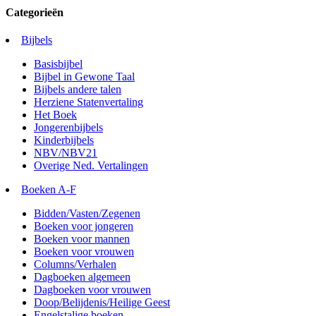
Categorieën
Bijbels
Basisbijbel
Bijbel in Gewone Taal
Bijbels andere talen
Herziene Statenvertaling
Het Boek
Jongerenbijbels
Kinderbijbels
NBV/NBV21
Overige Ned. Vertalingen
Boeken A-F
Bidden/Vasten/Zegenen
Boeken voor jongeren
Boeken voor mannen
Boeken voor vrouwen
Columns/Verhalen
Dagboeken algemeen
Dagboeken voor vrouwen
Doop/Belijdenis/Heilige Geest
Engelstalige boeken