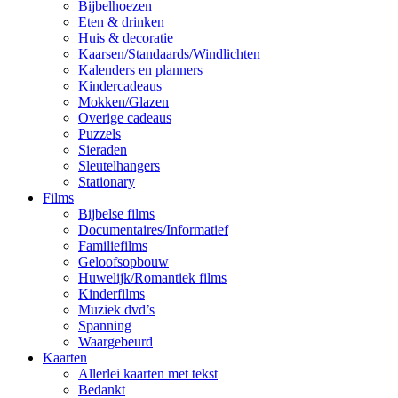
Bijbelhoezen
Eten & drinken
Huis & decoratie
Kaarsen/Standaards/Windlichten
Kalenders en planners
Kindercadeaus
Mokken/Glazen
Overige cadeaus
Puzzels
Sieraden
Sleutelhangers
Stationary
Films
Bijbelse films
Documentaires/Informatief
Familiefilms
Geloofsopbouw
Huwelijk/Romantiek films
Kinderfilms
Muziek dvd’s
Spanning
Waargebeurd
Kaarten
Allerlei kaarten met tekst
Bedankt