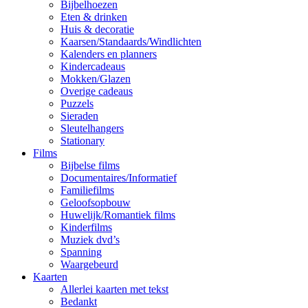
Bijbelhoezen
Eten & drinken
Huis & decoratie
Kaarsen/Standaards/Windlichten
Kalenders en planners
Kindercadeaus
Mokken/Glazen
Overige cadeaus
Puzzels
Sieraden
Sleutelhangers
Stationary
Films
Bijbelse films
Documentaires/Informatief
Familiefilms
Geloofsopbouw
Huwelijk/Romantiek films
Kinderfilms
Muziek dvd’s
Spanning
Waargebeurd
Kaarten
Allerlei kaarten met tekst
Bedankt