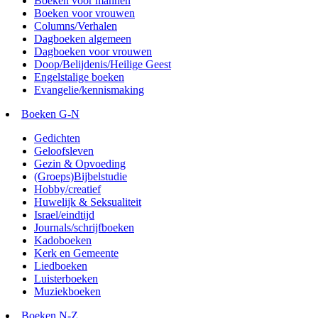
Boeken voor mannen
Boeken voor vrouwen
Columns/Verhalen
Dagboeken algemeen
Dagboeken voor vrouwen
Doop/Belijdenis/Heilige Geest
Engelstalige boeken
Evangelie/kennismaking
Boeken G-N
Gedichten
Geloofsleven
Gezin & Opvoeding
(Groeps)Bijbelstudie
Hobby/creatief
Huwelijk & Seksualiteit
Israel/eindtijd
Journals/schrijfboeken
Kadoboeken
Kerk en Gemeente
Liedboeken
Luisterboeken
Muziekboeken
Boeken N-Z