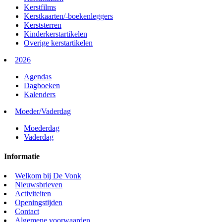
Kerstfilms
Kerstkaarten/-boekenleggers
Kerststerren
Kinderkerstartikelen
Overige kerstartikelen
2026
Agendas
Dagboeken
Kalenders
Moeder/Vaderdag
Moederdag
Vaderdag
Informatie
Welkom bij De Vonk
Nieuwsbrieven
Activiteiten
Openingstijden
Contact
Algemene voorwaarden