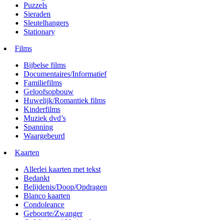
Puzzels
Sieraden
Sleutelhangers
Stationary
Films
Bijbelse films
Documentaires/Informatief
Familiefilms
Geloofsopbouw
Huwelijk/Romantiek films
Kinderfilms
Muziek dvd’s
Spanning
Waargebeurd
Kaarten
Allerlei kaarten met tekst
Bedankt
Belijdenis/Doop/Opdragen
Blanco kaarten
Condoleance
Geboorte/Zwanger