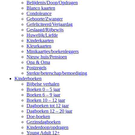
Belijdenis/Doop/Opdragen
Blanco kaarten
Condoleance
Geboorte/Zwanger
Gefeliciteerd/Verjaardag
Geslaagd/Rijbewijs
Huwelijk/Liefde
Kinderkaarten
Kleurkaarten
Minikaartjes/boekenleggers
Nieuw huis/Pensioen
Opa & Oma
Postzegels
Sterkte/beterschap/bemoediging
Kinderboeken
Bijbelse verhalen
Boeken 0 – 5 jaar
Boeken 6 – 9 jaar
Boeken 10 – 12 jaar
Dagboeken tot 12 jaar
Dagboeken 12 – 20 jaar
Doe-boeken
Gezinsdagboeken
Kinderdoop/opdragen
Young Adult 12+