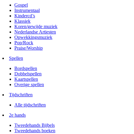
Gospel
Instrumentaal
Kindercd’s
Klassiek
Koren/gewijde muziek
Nederlandse Artiesten
Opwekkingsmuziek
Pop/Rock
Praise/Worship
Spellen
Bordspellen
Dobbelspellen
Kaartspellen
Overige spellen
Tijdschriften
Alle tijdschriften
2e hands
Tweedehands Bijbels
Tweedehands boeken