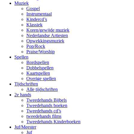
Muziek
Gospel
Instrumentaal
Kindercd’s
Klassiek
Koren/gewijde muziek
Nederlandse Artiesten
Opwekkingsmuziek
Pop/Rock
Praise/Worship
Spellen
Bordspellen
Dobbelspellen
Kaartspellen
Overige spellen
Tijdschriften
Alle tijdschriften
2e hands
Tweedehands Bijbels
Tweedehands boeken
Tweedehands cd’s
tweedehands films
Tweedehands Kinderboeken
Juf/Meester
Juf