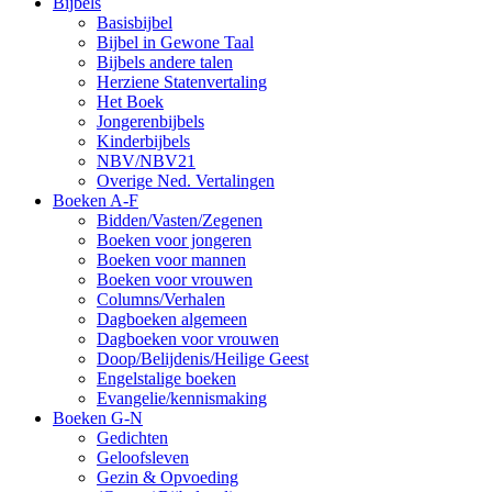
Bijbels
Basisbijbel
Bijbel in Gewone Taal
Bijbels andere talen
Herziene Statenvertaling
Het Boek
Jongerenbijbels
Kinderbijbels
NBV/NBV21
Overige Ned. Vertalingen
Boeken A-F
Bidden/Vasten/Zegenen
Boeken voor jongeren
Boeken voor mannen
Boeken voor vrouwen
Columns/Verhalen
Dagboeken algemeen
Dagboeken voor vrouwen
Doop/Belijdenis/Heilige Geest
Engelstalige boeken
Evangelie/kennismaking
Boeken G-N
Gedichten
Geloofsleven
Gezin & Opvoeding