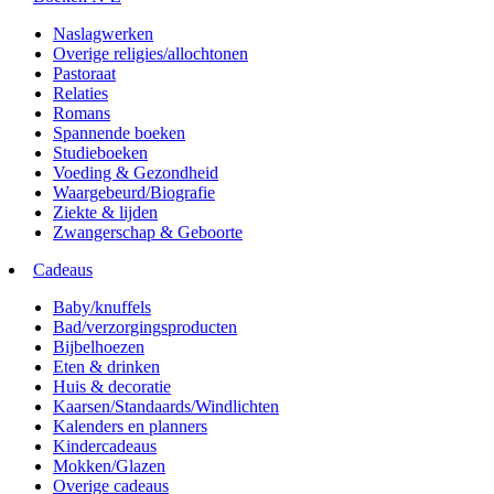
Naslagwerken
Overige religies/allochtonen
Pastoraat
Relaties
Romans
Spannende boeken
Studieboeken
Voeding & Gezondheid
Waargebeurd/Biografie
Ziekte & lijden
Zwangerschap & Geboorte
Cadeaus
Baby/knuffels
Bad/verzorgingsproducten
Bijbelhoezen
Eten & drinken
Huis & decoratie
Kaarsen/Standaards/Windlichten
Kalenders en planners
Kindercadeaus
Mokken/Glazen
Overige cadeaus