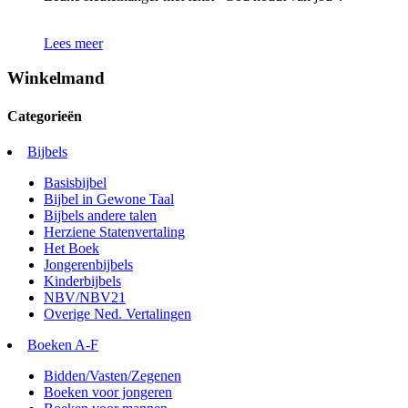
Lees meer
Winkelmand
Categorieën
Bijbels
Basisbijbel
Bijbel in Gewone Taal
Bijbels andere talen
Herziene Statenvertaling
Het Boek
Jongerenbijbels
Kinderbijbels
NBV/NBV21
Overige Ned. Vertalingen
Boeken A-F
Bidden/Vasten/Zegenen
Boeken voor jongeren