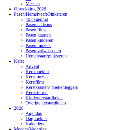
Meester
Opwekking 2026
Pasen/Hemelvaart/Pinksteren
40 dagentijd
Pasen cadeaus
Pasen films
Pasen kaarten
Pasen kinderen
Pasen muziek
Pasen volwassenen
Hemelvaart/pinksteren
Kerst
Advent
Kerstboeken
Kerstmuziek
Kerstfilms
Kerstkaarten/-boekenleggers
Kerststerren
Kinderkerstartikelen
Overige kerstartikelen
2026
Agendas
Dagboeken
Kalenders
Moeder/Vaderdag