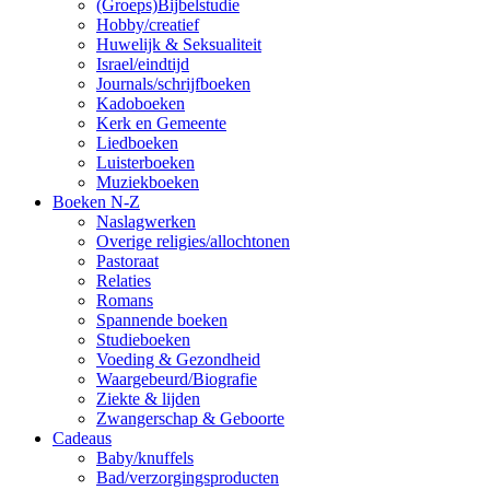
(Groeps)Bijbelstudie
Hobby/creatief
Huwelijk & Seksualiteit
Israel/eindtijd
Journals/schrijfboeken
Kadoboeken
Kerk en Gemeente
Liedboeken
Luisterboeken
Muziekboeken
Boeken N-Z
Naslagwerken
Overige religies/allochtonen
Pastoraat
Relaties
Romans
Spannende boeken
Studieboeken
Voeding & Gezondheid
Waargebeurd/Biografie
Ziekte & lijden
Zwangerschap & Geboorte
Cadeaus
Baby/knuffels
Bad/verzorgingsproducten