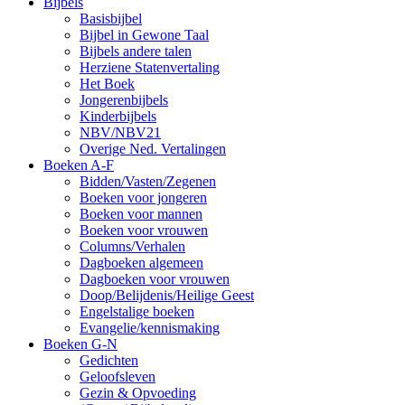
Bijbels
Basisbijbel
Bijbel in Gewone Taal
Bijbels andere talen
Herziene Statenvertaling
Het Boek
Jongerenbijbels
Kinderbijbels
NBV/NBV21
Overige Ned. Vertalingen
Boeken A-F
Bidden/Vasten/Zegenen
Boeken voor jongeren
Boeken voor mannen
Boeken voor vrouwen
Columns/Verhalen
Dagboeken algemeen
Dagboeken voor vrouwen
Doop/Belijdenis/Heilige Geest
Engelstalige boeken
Evangelie/kennismaking
Boeken G-N
Gedichten
Geloofsleven
Gezin & Opvoeding