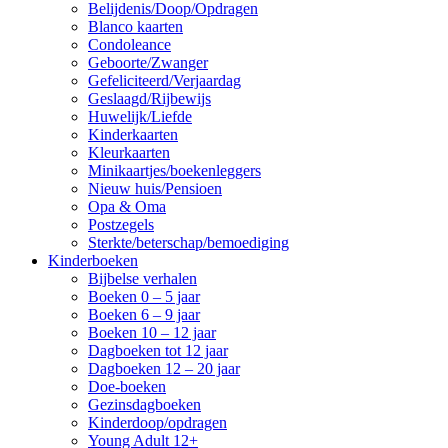
Belijdenis/Doop/Opdragen
Blanco kaarten
Condoleance
Geboorte/Zwanger
Gefeliciteerd/Verjaardag
Geslaagd/Rijbewijs
Huwelijk/Liefde
Kinderkaarten
Kleurkaarten
Minikaartjes/boekenleggers
Nieuw huis/Pensioen
Opa & Oma
Postzegels
Sterkte/beterschap/bemoediging
Kinderboeken
Bijbelse verhalen
Boeken 0 – 5 jaar
Boeken 6 – 9 jaar
Boeken 10 – 12 jaar
Dagboeken tot 12 jaar
Dagboeken 12 – 20 jaar
Doe-boeken
Gezinsdagboeken
Kinderdoop/opdragen
Young Adult 12+