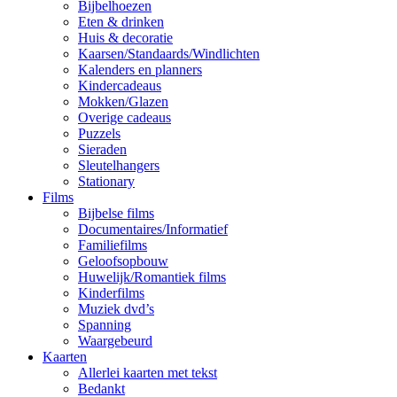
Bijbelhoezen
Eten & drinken
Huis & decoratie
Kaarsen/Standaards/Windlichten
Kalenders en planners
Kindercadeaus
Mokken/Glazen
Overige cadeaus
Puzzels
Sieraden
Sleutelhangers
Stationary
Films
Bijbelse films
Documentaires/Informatief
Familiefilms
Geloofsopbouw
Huwelijk/Romantiek films
Kinderfilms
Muziek dvd’s
Spanning
Waargebeurd
Kaarten
Allerlei kaarten met tekst
Bedankt