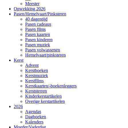
Meester
Opwekking 2026
Pasen/Hemelvaart/Pinksteren
40 dagentijd
Pasen cadeaus
Pasen films
Pasen kaarten
Pasen kinderen
Pasen muziek
Pasen volwassenen
Hemelvaart/pinksteren
Kerst
Advent
Kerstboeken
Kerstmuziek
Kerstfilms
Kerstkaarten/-boekenleggers
Kerststerren
Kinderkerstartikelen
Overige kerstartikelen
2026
Agendas
Dagboeken
Kalenders
Moeder/Vaderdag