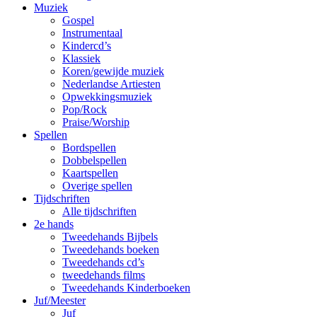
Muziek
Gospel
Instrumentaal
Kindercd’s
Klassiek
Koren/gewijde muziek
Nederlandse Artiesten
Opwekkingsmuziek
Pop/Rock
Praise/Worship
Spellen
Bordspellen
Dobbelspellen
Kaartspellen
Overige spellen
Tijdschriften
Alle tijdschriften
2e hands
Tweedehands Bijbels
Tweedehands boeken
Tweedehands cd’s
tweedehands films
Tweedehands Kinderboeken
Juf/Meester
Juf