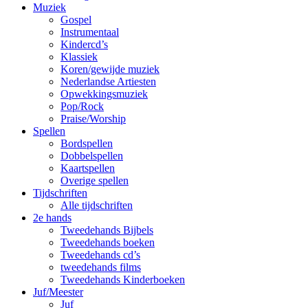
Muziek
Gospel
Instrumentaal
Kindercd’s
Klassiek
Koren/gewijde muziek
Nederlandse Artiesten
Opwekkingsmuziek
Pop/Rock
Praise/Worship
Spellen
Bordspellen
Dobbelspellen
Kaartspellen
Overige spellen
Tijdschriften
Alle tijdschriften
2e hands
Tweedehands Bijbels
Tweedehands boeken
Tweedehands cd’s
tweedehands films
Tweedehands Kinderboeken
Juf/Meester
Juf