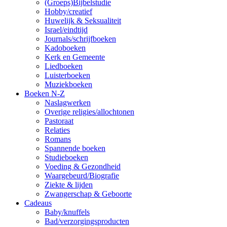
(Groeps)Bijbelstudie
Hobby/creatief
Huwelijk & Seksualiteit
Israel/eindtijd
Journals/schrijfboeken
Kadoboeken
Kerk en Gemeente
Liedboeken
Luisterboeken
Muziekboeken
Boeken N-Z
Naslagwerken
Overige religies/allochtonen
Pastoraat
Relaties
Romans
Spannende boeken
Studieboeken
Voeding & Gezondheid
Waargebeurd/Biografie
Ziekte & lijden
Zwangerschap & Geboorte
Cadeaus
Baby/knuffels
Bad/verzorgingsproducten