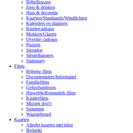
Bijbelhoezen
Eten & drinken
Huis & decoratie
Kaarsen/Standaards/Windlichten
Kalenders en planners
Kindercadeaus
Mokken/Glazen
Overige cadeaus
Puzzels
Sieraden
Sleutelhangers
Stationary
Films
Bijbelse films
Documentaires/Informatief
Familiefilms
Geloofsopbouw
Huwelijk/Romantiek films
Kinderfilms
Muziek dvd’s
Spanning
Waargebeurd
Kaarten
Allerlei kaarten met tekst
Bedankt