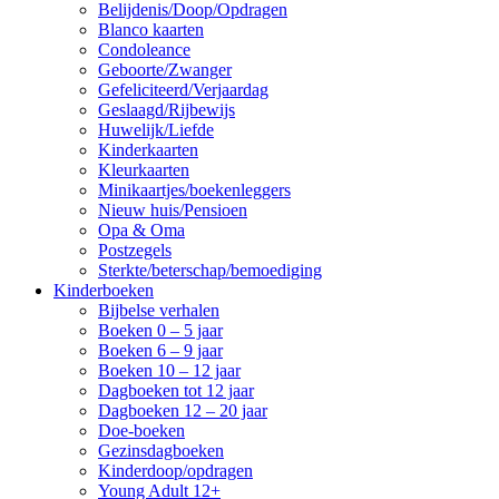
Belijdenis/Doop/Opdragen
Blanco kaarten
Condoleance
Geboorte/Zwanger
Gefeliciteerd/Verjaardag
Geslaagd/Rijbewijs
Huwelijk/Liefde
Kinderkaarten
Kleurkaarten
Minikaartjes/boekenleggers
Nieuw huis/Pensioen
Opa & Oma
Postzegels
Sterkte/beterschap/bemoediging
Kinderboeken
Bijbelse verhalen
Boeken 0 – 5 jaar
Boeken 6 – 9 jaar
Boeken 10 – 12 jaar
Dagboeken tot 12 jaar
Dagboeken 12 – 20 jaar
Doe-boeken
Gezinsdagboeken
Kinderdoop/opdragen
Young Adult 12+