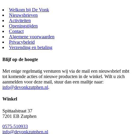
Welkom bij De Vonk
Nieuwsbrieven
Activiteiten
Openingstijden
Contact
Algemene voorwaarden
Privacybeleid
Verzending en betaling
Blijf op de hoogte
Met enige regelmatig versturen wij via de mail een nieuwsbrief mbt
tot komende acties of nieuwe producten in de winkel. Wilt u zich
aanmelden voor deze mail, stuur dan een mailtje naar:
info@devonkzutphen.nl
.
Winkel
Spittaalstraat 37
7201 EB Zutphen
0575-510933
info@devonkzutphen.nl