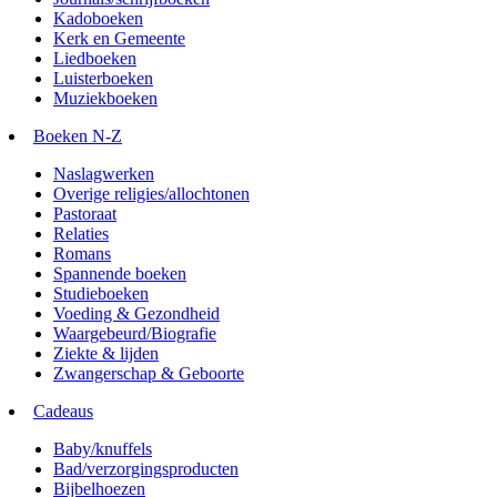
Kadoboeken
Kerk en Gemeente
Liedboeken
Luisterboeken
Muziekboeken
Boeken N-Z
Naslagwerken
Overige religies/allochtonen
Pastoraat
Relaties
Romans
Spannende boeken
Studieboeken
Voeding & Gezondheid
Waargebeurd/Biografie
Ziekte & lijden
Zwangerschap & Geboorte
Cadeaus
Baby/knuffels
Bad/verzorgingsproducten
Bijbelhoezen