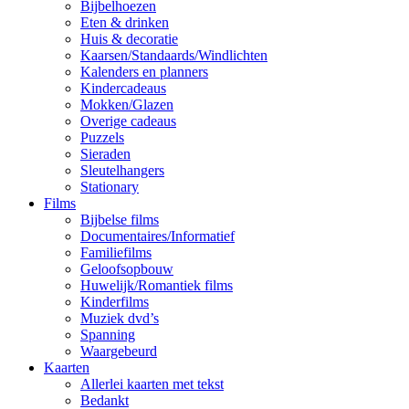
Bijbelhoezen
Eten & drinken
Huis & decoratie
Kaarsen/Standaards/Windlichten
Kalenders en planners
Kindercadeaus
Mokken/Glazen
Overige cadeaus
Puzzels
Sieraden
Sleutelhangers
Stationary
Films
Bijbelse films
Documentaires/Informatief
Familiefilms
Geloofsopbouw
Huwelijk/Romantiek films
Kinderfilms
Muziek dvd’s
Spanning
Waargebeurd
Kaarten
Allerlei kaarten met tekst
Bedankt