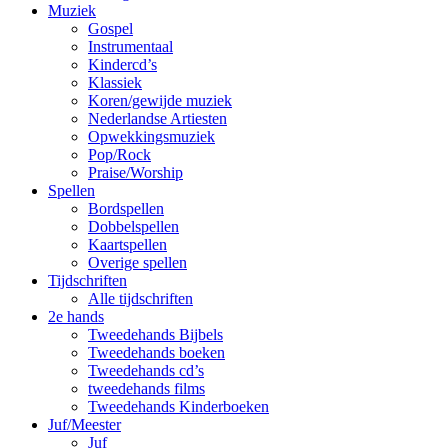
Muziek
Gospel
Instrumentaal
Kindercd’s
Klassiek
Koren/gewijde muziek
Nederlandse Artiesten
Opwekkingsmuziek
Pop/Rock
Praise/Worship
Spellen
Bordspellen
Dobbelspellen
Kaartspellen
Overige spellen
Tijdschriften
Alle tijdschriften
2e hands
Tweedehands Bijbels
Tweedehands boeken
Tweedehands cd’s
tweedehands films
Tweedehands Kinderboeken
Juf/Meester
Juf