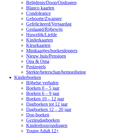
Belijdenis/Doop/Opdragen
Blanco kaarten
Condoleance
Geboorte/Zwanger
Gefeliciteerd/Verjaardag
Geslaagd/Rijbewijs
Huwelijk/Liefde
Kinderkaarten
Kleurkaarten
Minikaartjes/boekenleggers
Nieuw huis/Pensioen
Opa & Oma
Postzegels
Sterkte/beterschap/bemoediging
Kinderboeken
Bijbelse verhalen
Boeken 0 – 5 jaar
Boeken 6 – 9 jaar
Boeken 10 – 12 jaar
Dagboeken tot 12 jaar
Dagboeken 12 – 20 jaar
Doe-boeken
Gezinsdagboeken
Kinderdoop/opdragen
Young Adult 12+