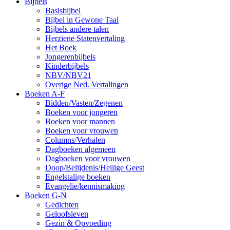
Bijbels
Basisbijbel
Bijbel in Gewone Taal
Bijbels andere talen
Herziene Statenvertaling
Het Boek
Jongerenbijbels
Kinderbijbels
NBV/NBV21
Overige Ned. Vertalingen
Boeken A-F
Bidden/Vasten/Zegenen
Boeken voor jongeren
Boeken voor mannen
Boeken voor vrouwen
Columns/Verhalen
Dagboeken algemeen
Dagboeken voor vrouwen
Doop/Belijdenis/Heilige Geest
Engelstalige boeken
Evangelie/kennismaking
Boeken G-N
Gedichten
Geloofsleven
Gezin & Opvoeding