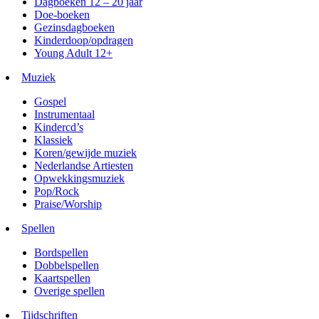
Dagboeken 12 – 20 jaar
Doe-boeken
Gezinsdagboeken
Kinderdoop/opdragen
Young Adult 12+
Muziek
Gospel
Instrumentaal
Kindercd’s
Klassiek
Koren/gewijde muziek
Nederlandse Artiesten
Opwekkingsmuziek
Pop/Rock
Praise/Worship
Spellen
Bordspellen
Dobbelspellen
Kaartspellen
Overige spellen
Tijdschriften