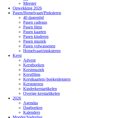
Meester
Opwekking 2026
Pasen/Hemelvaart/Pinksteren
40 dagentijd
Pasen cadeaus
Pasen films
Pasen kaarten
Pasen kinderen
Pasen muziek
Pasen volwassenen
Hemelvaart/pinksteren
Kerst
Advent
Kerstboeken
Kerstmuziek
Kerstfilms
Kerstkaarten/-boekenleggers
Kerststerren
Kinderkerstartikelen
Overige kerstartikelen
2026
Agendas
Dagboeken
Kalenders
Moeder/Vaderdag