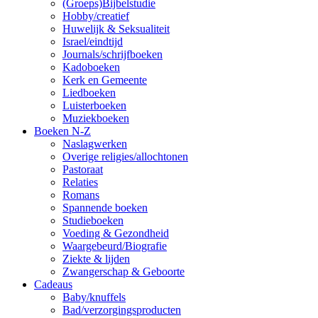
(Groeps)Bijbelstudie
Hobby/creatief
Huwelijk & Seksualiteit
Israel/eindtijd
Journals/schrijfboeken
Kadoboeken
Kerk en Gemeente
Liedboeken
Luisterboeken
Muziekboeken
Boeken N-Z
Naslagwerken
Overige religies/allochtonen
Pastoraat
Relaties
Romans
Spannende boeken
Studieboeken
Voeding & Gezondheid
Waargebeurd/Biografie
Ziekte & lijden
Zwangerschap & Geboorte
Cadeaus
Baby/knuffels
Bad/verzorgingsproducten