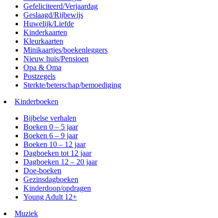
Gefeliciteerd/Verjaardag
Geslaagd/Rijbewijs
Huwelijk/Liefde
Kinderkaarten
Kleurkaarten
Minikaartjes/boekenleggers
Nieuw huis/Pensioen
Opa & Oma
Postzegels
Sterkte/beterschap/bemoediging
Kinderboeken
Bijbelse verhalen
Boeken 0 – 5 jaar
Boeken 6 – 9 jaar
Boeken 10 – 12 jaar
Dagboeken tot 12 jaar
Dagboeken 12 – 20 jaar
Doe-boeken
Gezinsdagboeken
Kinderdoop/opdragen
Young Adult 12+
Muziek