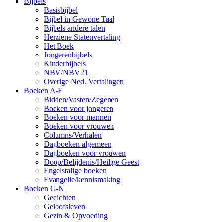
Bijbels
Basisbijbel
Bijbel in Gewone Taal
Bijbels andere talen
Herziene Statenvertaling
Het Boek
Jongerenbijbels
Kinderbijbels
NBV/NBV21
Overige Ned. Vertalingen
Boeken A-F
Bidden/Vasten/Zegenen
Boeken voor jongeren
Boeken voor mannen
Boeken voor vrouwen
Columns/Verhalen
Dagboeken algemeen
Dagboeken voor vrouwen
Doop/Belijdenis/Heilige Geest
Engelstalige boeken
Evangelie/kennismaking
Boeken G-N
Gedichten
Geloofsleven
Gezin & Opvoeding