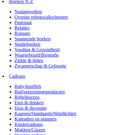
Boeken N-Z
Naslagwerken
Overige religies/allochtonen
Pastoraat
Relaties
Romans
Spannende boeken
Studieboeken
Voeding & Gezondheid
Waargebeurd/Biografie
Ziekte & lijden
Zwangerschap & Geboorte
Cadeaus
Baby/knuffels
Bad/verzorgingsproducten
Bijbelhoezen
Eten & drinken
Huis & decoratie
Kaarsen/Standaards/Windlichten
Kalenders en planners
Kindercadeaus
Mokken/Glazen