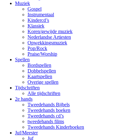
Muziek
Gospel
Instrumentaal
Kindercd’s
Klassiek
Koren/gewijde muziek
Nederlandse Artiesten
Opwekkingsmuziek
Pop/Rock
Praise/Worship
Spellen
Bordspellen
Dobbelspellen
Kaartspellen
Overige spellen
Tijdschriften
Alle tijdschriften
2e hands
Tweedehands Bijbels
Tweedehands boeken
Tweedehands cd’s
tweedehands films
Tweedehands Kinderboeken
Juf/Meester
Juf