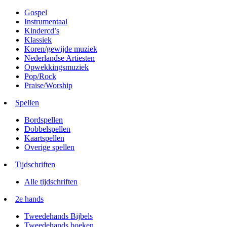
Gospel
Instrumentaal
Kindercd’s
Klassiek
Koren/gewijde muziek
Nederlandse Artiesten
Opwekkingsmuziek
Pop/Rock
Praise/Worship
Spellen
Bordspellen
Dobbelspellen
Kaartspellen
Overige spellen
Tijdschriften
Alle tijdschriften
2e hands
Tweedehands Bijbels
Tweedehands boeken