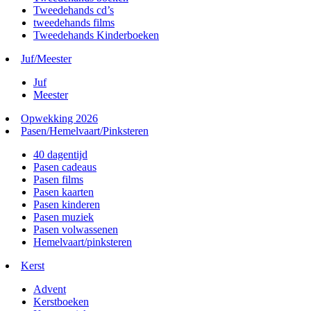
Tweedehands cd’s
tweedehands films
Tweedehands Kinderboeken
Juf/Meester
Juf
Meester
Opwekking 2026
Pasen/Hemelvaart/Pinksteren
40 dagentijd
Pasen cadeaus
Pasen films
Pasen kaarten
Pasen kinderen
Pasen muziek
Pasen volwassenen
Hemelvaart/pinksteren
Kerst
Advent
Kerstboeken