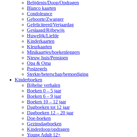
Belijdenis/Doop/Opdragen
Blanco kaarten
Condoleance
Geboorte/Zwanger
Gefeliciteerd/Verjaardag
Geslaagd/Rijbewijs
Huwelijk/Liefde
Kinderkaarten
Kleurkaarten
Minikaartjes/boekenleggers
Nieuw huis/Pensioen
Opa & Oma
Postzegels
Sterkte/beterschap/bemoediging
Kinderboeken
Bijbelse verhalen
Boeken 0 – 5 jaar
Boeken 6 – 9 jaar
Boeken 10 – 12 jaar
Dagboeken tot 12 jaar
Dagboeken 12 – 20 jaar
Doe-boeken
Gezinsdagboeken
Kinderdoop/opdragen
Young Adult 12+