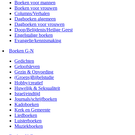
Boeken voor mannen
Boeken voor vrouwen
Columns/Verhalen
Dagboeken algemeen
Dagboeken voor vrouwen
Doop/Belijdenis/Heilige Geest
Engelstalige boeken
Evangelie/kennismaking
Boeken G-N
Gedichten
Geloofsleven
Gezin & Opvoeding
(Groeps)Bijbelstudie
Hobby/creatief
Huwelijk & Seksualiteit
Israel/eindtijd
Journals/schrijfboeken
Kadoboeken
Kerk en Gemeente
Liedboeken
Luisterboeken
Muziekboeken