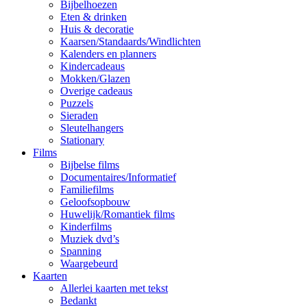
Bijbelhoezen
Eten & drinken
Huis & decoratie
Kaarsen/Standaards/Windlichten
Kalenders en planners
Kindercadeaus
Mokken/Glazen
Overige cadeaus
Puzzels
Sieraden
Sleutelhangers
Stationary
Films
Bijbelse films
Documentaires/Informatief
Familiefilms
Geloofsopbouw
Huwelijk/Romantiek films
Kinderfilms
Muziek dvd’s
Spanning
Waargebeurd
Kaarten
Allerlei kaarten met tekst
Bedankt