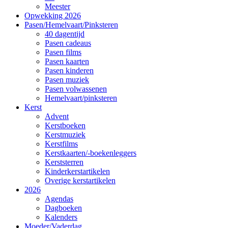
Meester
Opwekking 2026
Pasen/Hemelvaart/Pinksteren
40 dagentijd
Pasen cadeaus
Pasen films
Pasen kaarten
Pasen kinderen
Pasen muziek
Pasen volwassenen
Hemelvaart/pinksteren
Kerst
Advent
Kerstboeken
Kerstmuziek
Kerstfilms
Kerstkaarten/-boekenleggers
Kerststerren
Kinderkerstartikelen
Overige kerstartikelen
2026
Agendas
Dagboeken
Kalenders
Moeder/Vaderdag