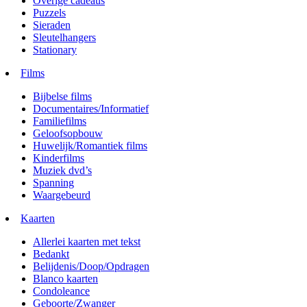
Overige cadeaus
Puzzels
Sieraden
Sleutelhangers
Stationary
Films
Bijbelse films
Documentaires/Informatief
Familiefilms
Geloofsopbouw
Huwelijk/Romantiek films
Kinderfilms
Muziek dvd’s
Spanning
Waargebeurd
Kaarten
Allerlei kaarten met tekst
Bedankt
Belijdenis/Doop/Opdragen
Blanco kaarten
Condoleance
Geboorte/Zwanger