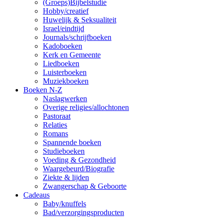
(Groeps)Bijbelstudie
Hobby/creatief
Huwelijk & Seksualiteit
Israel/eindtijd
Journals/schrijfboeken
Kadoboeken
Kerk en Gemeente
Liedboeken
Luisterboeken
Muziekboeken
Boeken N-Z
Naslagwerken
Overige religies/allochtonen
Pastoraat
Relaties
Romans
Spannende boeken
Studieboeken
Voeding & Gezondheid
Waargebeurd/Biografie
Ziekte & lijden
Zwangerschap & Geboorte
Cadeaus
Baby/knuffels
Bad/verzorgingsproducten