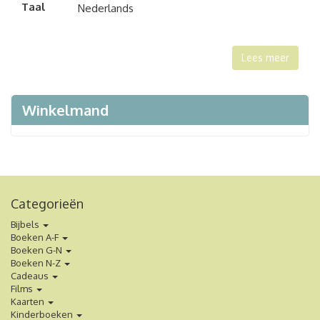
Taal
Nederlands
Lees meer
Winkelmand
Categorieën
Bijbels
Boeken A-F
Boeken G-N
Boeken N-Z
Cadeaus
Films
Kaarten
Kinderboeken