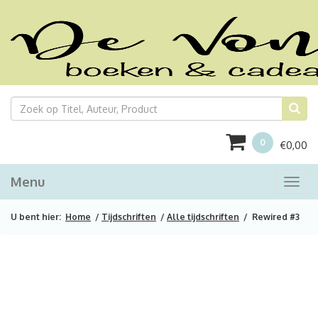
0
€
0,00
Menu
Togg
navi
U bent hier:
Home
/
Tijdschriften
/
Alle tijdschriften
/ Rewired #3