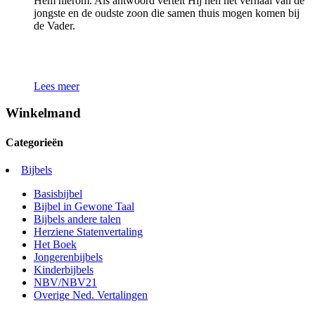
Hem hierom. Als antwoord vertelt Hij hen het verhaal van de
jongste en de oudste zoon die samen thuis mo­gen komen bij
de Vader.
Lees meer
Winkelmand
Categorieën
Bijbels
Basisbijbel
Bijbel in Gewone Taal
Bijbels andere talen
Herziene Statenvertaling
Het Boek
Jongerenbijbels
Kinderbijbels
NBV/NBV21
Overige Ned. Vertalingen