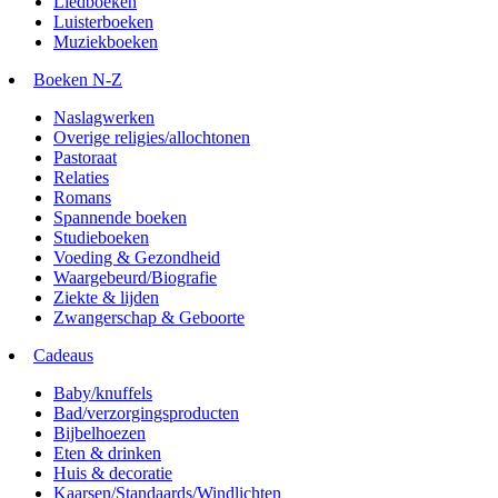
Liedboeken
Luisterboeken
Muziekboeken
Boeken N-Z
Naslagwerken
Overige religies/allochtonen
Pastoraat
Relaties
Romans
Spannende boeken
Studieboeken
Voeding & Gezondheid
Waargebeurd/Biografie
Ziekte & lijden
Zwangerschap & Geboorte
Cadeaus
Baby/knuffels
Bad/verzorgingsproducten
Bijbelhoezen
Eten & drinken
Huis & decoratie
Kaarsen/Standaards/Windlichten