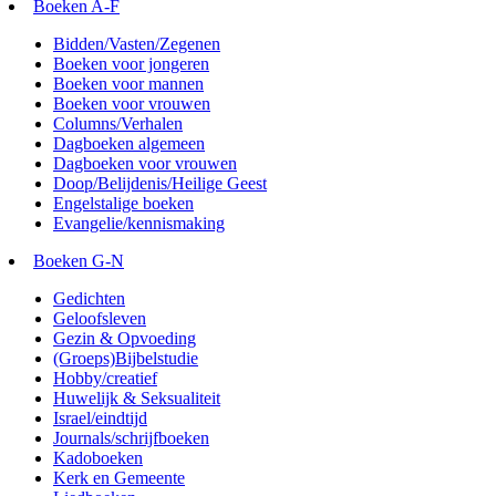
Boeken A-F
Bidden/Vasten/Zegenen
Boeken voor jongeren
Boeken voor mannen
Boeken voor vrouwen
Columns/Verhalen
Dagboeken algemeen
Dagboeken voor vrouwen
Doop/Belijdenis/Heilige Geest
Engelstalige boeken
Evangelie/kennismaking
Boeken G-N
Gedichten
Geloofsleven
Gezin & Opvoeding
(Groeps)Bijbelstudie
Hobby/creatief
Huwelijk & Seksualiteit
Israel/eindtijd
Journals/schrijfboeken
Kadoboeken
Kerk en Gemeente