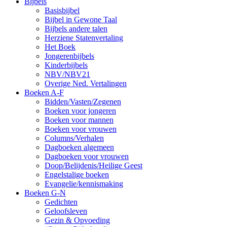
Bijbels
Basisbijbel
Bijbel in Gewone Taal
Bijbels andere talen
Herziene Statenvertaling
Het Boek
Jongerenbijbels
Kinderbijbels
NBV/NBV21
Overige Ned. Vertalingen
Boeken A-F
Bidden/Vasten/Zegenen
Boeken voor jongeren
Boeken voor mannen
Boeken voor vrouwen
Columns/Verhalen
Dagboeken algemeen
Dagboeken voor vrouwen
Doop/Belijdenis/Heilige Geest
Engelstalige boeken
Evangelie/kennismaking
Boeken G-N
Gedichten
Geloofsleven
Gezin & Opvoeding