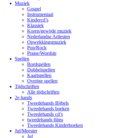
Muziek
Gospel
Instrumentaal
Kindercd’s
Klassiek
Koren/gewijde muziek
Nederlandse Artiesten
Opwekkingsmuziek
Pop/Rock
Praise/Worship
Spellen
Bordspellen
Dobbelspellen
Kaartspellen
Overige spellen
Tijdschriften
Alle tijdschriften
2e hands
Tweedehands Bijbels
Tweedehands boeken
Tweedehands cd’s
tweedehands films
Tweedehands Kinderboeken
Juf/Meester
Juf