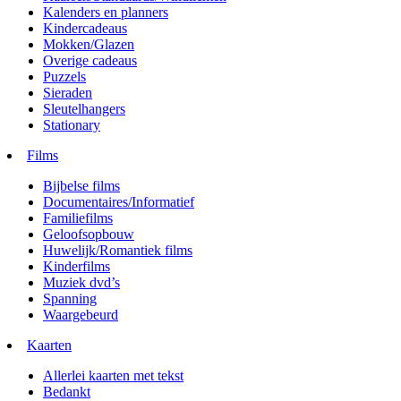
Kalenders en planners
Kindercadeaus
Mokken/Glazen
Overige cadeaus
Puzzels
Sieraden
Sleutelhangers
Stationary
Films
Bijbelse films
Documentaires/Informatief
Familiefilms
Geloofsopbouw
Huwelijk/Romantiek films
Kinderfilms
Muziek dvd’s
Spanning
Waargebeurd
Kaarten
Allerlei kaarten met tekst
Bedankt