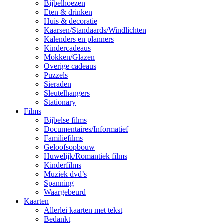
Bijbelhoezen
Eten & drinken
Huis & decoratie
Kaarsen/Standaards/Windlichten
Kalenders en planners
Kindercadeaus
Mokken/Glazen
Overige cadeaus
Puzzels
Sieraden
Sleutelhangers
Stationary
Films
Bijbelse films
Documentaires/Informatief
Familiefilms
Geloofsopbouw
Huwelijk/Romantiek films
Kinderfilms
Muziek dvd’s
Spanning
Waargebeurd
Kaarten
Allerlei kaarten met tekst
Bedankt