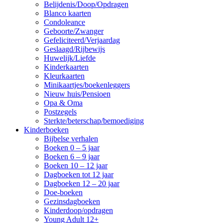
Belijdenis/Doop/Opdragen
Blanco kaarten
Condoleance
Geboorte/Zwanger
Gefeliciteerd/Verjaardag
Geslaagd/Rijbewijs
Huwelijk/Liefde
Kinderkaarten
Kleurkaarten
Minikaartjes/boekenleggers
Nieuw huis/Pensioen
Opa & Oma
Postzegels
Sterkte/beterschap/bemoediging
Kinderboeken
Bijbelse verhalen
Boeken 0 – 5 jaar
Boeken 6 – 9 jaar
Boeken 10 – 12 jaar
Dagboeken tot 12 jaar
Dagboeken 12 – 20 jaar
Doe-boeken
Gezinsdagboeken
Kinderdoop/opdragen
Young Adult 12+