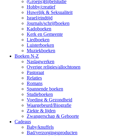
(Groeps)Bijbelstudie
Hobby/creatief
Huwelijk & Seksualiteit
Israel/eindtijd
Journals/schrijfboeken
Kadoboeken
Kerk en Gemeente
Liedboeken
Luisterboeken
Muziekboeken
Boeken N-Z
Naslagwerken
Overige religies/allochtonen
Pastoraat
Relaties
Romans
Spannende boeken
Studieboeken
Voeding & Gezondheid
Waargebeurd/Biografie
Ziekte & lijden
Zwangerschap & Geboorte
Cadeaus
Baby/knuffels
Bad/verzorgingsproducten