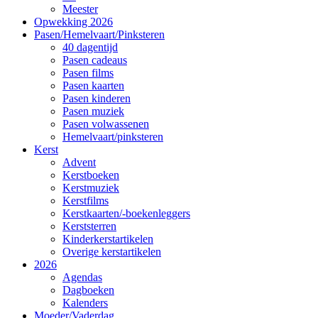
Meester
Opwekking 2026
Pasen/Hemelvaart/Pinksteren
40 dagentijd
Pasen cadeaus
Pasen films
Pasen kaarten
Pasen kinderen
Pasen muziek
Pasen volwassenen
Hemelvaart/pinksteren
Kerst
Advent
Kerstboeken
Kerstmuziek
Kerstfilms
Kerstkaarten/-boekenleggers
Kerststerren
Kinderkerstartikelen
Overige kerstartikelen
2026
Agendas
Dagboeken
Kalenders
Moeder/Vaderdag