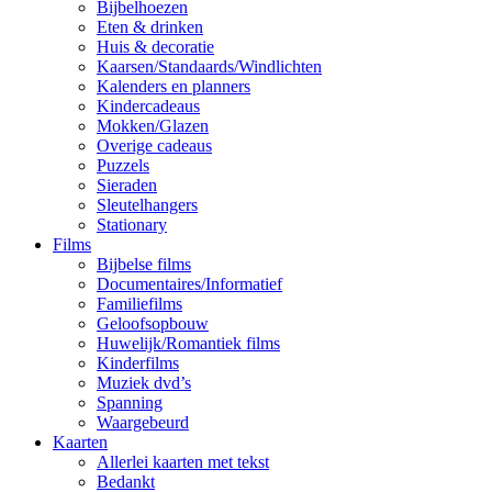
Bijbelhoezen
Eten & drinken
Huis & decoratie
Kaarsen/Standaards/Windlichten
Kalenders en planners
Kindercadeaus
Mokken/Glazen
Overige cadeaus
Puzzels
Sieraden
Sleutelhangers
Stationary
Films
Bijbelse films
Documentaires/Informatief
Familiefilms
Geloofsopbouw
Huwelijk/Romantiek films
Kinderfilms
Muziek dvd’s
Spanning
Waargebeurd
Kaarten
Allerlei kaarten met tekst
Bedankt