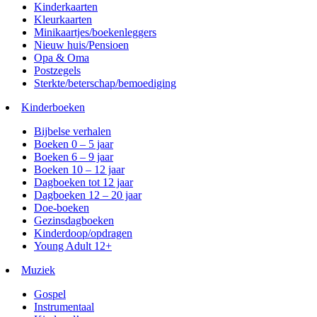
Kinderkaarten
Kleurkaarten
Minikaartjes/boekenleggers
Nieuw huis/Pensioen
Opa & Oma
Postzegels
Sterkte/beterschap/bemoediging
Kinderboeken
Bijbelse verhalen
Boeken 0 – 5 jaar
Boeken 6 – 9 jaar
Boeken 10 – 12 jaar
Dagboeken tot 12 jaar
Dagboeken 12 – 20 jaar
Doe-boeken
Gezinsdagboeken
Kinderdoop/opdragen
Young Adult 12+
Muziek
Gospel
Instrumentaal