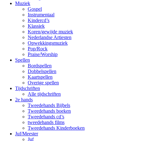
Muziek
Gospel
Instrumentaal
Kindercd’s
Klassiek
Koren/gewijde muziek
Nederlandse Artiesten
Opwekkingsmuziek
Pop/Rock
Praise/Worship
Spellen
Bordspellen
Dobbelspellen
Kaartspellen
Overige spellen
Tijdschriften
Alle tijdschriften
2e hands
Tweedehands Bijbels
Tweedehands boeken
Tweedehands cd’s
tweedehands films
Tweedehands Kinderboeken
Juf/Meester
Juf