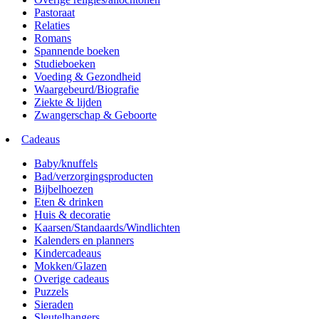
Pastoraat
Relaties
Romans
Spannende boeken
Studieboeken
Voeding & Gezondheid
Waargebeurd/Biografie
Ziekte & lijden
Zwangerschap & Geboorte
Cadeaus
Baby/knuffels
Bad/verzorgingsproducten
Bijbelhoezen
Eten & drinken
Huis & decoratie
Kaarsen/Standaards/Windlichten
Kalenders en planners
Kindercadeaus
Mokken/Glazen
Overige cadeaus
Puzzels
Sieraden
Sleutelhangers