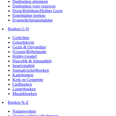
Dagboeken algemeen
Dagboeken voor vrouwen
Doop/Belijdenis/Heilige Geest
Engelstalige boeken
Evangelie/kennismaking
Boeken G-N
Gedichten
Geloofsleven
Gezin & Opvoeding
(Groeps)Bijbelstudie
Hobby/creatief
Huwelijk & Seksualiteit
Israel/eindtijd
Journals/schrijfboeken
Kadoboeken
Kerk en Gemeente
Liedboeken
Luisterboeken
Muziekboeken
Boeken N-Z
Naslagwerken
Overige religies/allochtonen