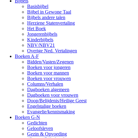
Bijbels
Basisbijbel
Bijbel in Gewone Taal
Bijbels andere talen
Herziene Statenvertaling
Het Boek
Jongerenbijbels
Kinderbijbels
NBV/NBV21
Overige Ned. Vertalingen
Boeken A-F
Bidden/Vasten/Zegenen
Boeken voor jongeren
Boeken voor mannen
Boeken voor vrouwen
Columns/Verhalen
Dagboeken algemeen
Dagboeken voor vrouwen
Doop/Belijdenis/Heilige Geest
Engelstalige boeken
Evangelie/kennismaking
Boeken G-N
Gedichten
Geloofsleven
Gezin & Opvoeding