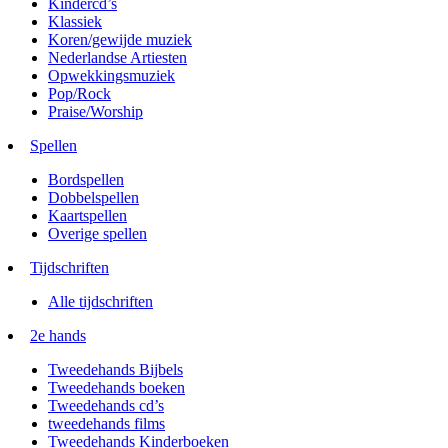
Kindercd’s
Klassiek
Koren/gewijde muziek
Nederlandse Artiesten
Opwekkingsmuziek
Pop/Rock
Praise/Worship
Spellen
Bordspellen
Dobbelspellen
Kaartspellen
Overige spellen
Tijdschriften
Alle tijdschriften
2e hands
Tweedehands Bijbels
Tweedehands boeken
Tweedehands cd’s
tweedehands films
Tweedehands Kinderboeken