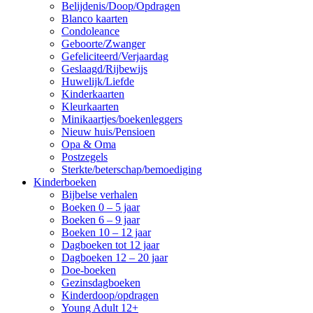
Belijdenis/Doop/Opdragen
Blanco kaarten
Condoleance
Geboorte/Zwanger
Gefeliciteerd/Verjaardag
Geslaagd/Rijbewijs
Huwelijk/Liefde
Kinderkaarten
Kleurkaarten
Minikaartjes/boekenleggers
Nieuw huis/Pensioen
Opa & Oma
Postzegels
Sterkte/beterschap/bemoediging
Kinderboeken
Bijbelse verhalen
Boeken 0 – 5 jaar
Boeken 6 – 9 jaar
Boeken 10 – 12 jaar
Dagboeken tot 12 jaar
Dagboeken 12 – 20 jaar
Doe-boeken
Gezinsdagboeken
Kinderdoop/opdragen
Young Adult 12+