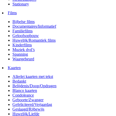
Stationary
Films
Bijbelse films
Documentaires/Informatief
Familiefilms
Geloofsopbouw
Huwelijk/Romantiek films
Kinderfilms
Muziek dvd’s
Spanning
Waargebeurd
Kaarten
Allerlei kaarten met tekst
Bedankt
Belijdenis/Doop/Opdragen
Blanco kaarten
Condoleance
Geboorte/Zwanger
Gefeliciteerd/Verjaardag
Geslaagd/Rijbewijs
Huwelijk/Liefde