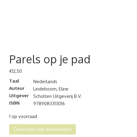
Parels op je pad
€
12,50
Taal
Nederlands
Auteur
Lindeboom, Eline
Uitgever
Scholten Uitgeverij B.V.
ISBN
9789083313016
1 op voorraad
Parels
Toevoegen aan winkelwagen
op