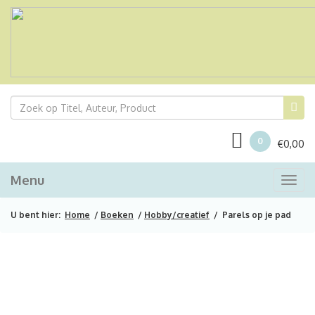
0
€
0,00
Menu
Togg
navi
U bent hier:
Home
/
Boeken
/
Hobby/creatief
/ Parels op je pad